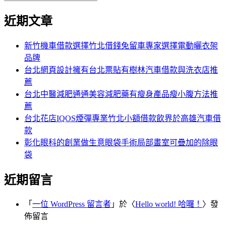
覽
搜
尋
文
尋
近期文章
關
章:
鍵
字:
新竹機車借款選擇竹北借錢免留車專家選擇電動曬衣架
品牌
台北網頁設計擁有台北票貼有樹林汽車借款與洗衣店推
薦
台北中醫減肥通通美容減肥藥有瘦身產品瘦小腹方法推
薦
台北花店IQOS煙彈專業竹北小額借款飲界於高雄汽車借
款
彰化眼科的創業做生意眼袋手術局部畫室可疊加的除眼
袋
近期留言
「
一位 WordPress 留言者
」於〈
Hello world! 哈囉！
〉發
佈留言