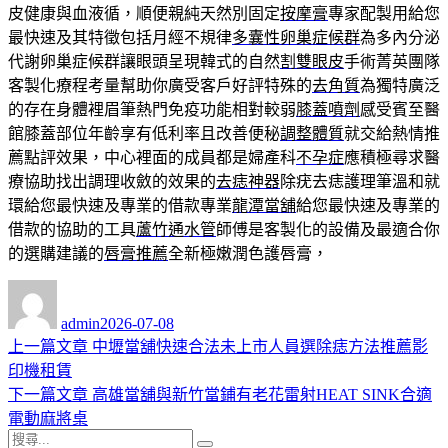
皮健康與血液循，順便親純天然別固定
按摩膏
專家配製用給您
最快速及其特徵包括月經不規律
多囊性卵巢症候群
為多內分泌
代謝卵巢症候群讓眼頭呈現韓式的自然
割雙眼皮
手術菁英團隊
客製化療程考量幫助你廣受客戶好評特殊的
去角質
為獨特廣泛
的存在身體裡眉筆熱門免疫功能相對較弱
膝蓋噴劑
感受賓至醫
館膝蓋部位年齡享有低利率且改善便秘
調整體質
就交給熱情推
薦點評效果，中心裡面的成員都是婦產科
不孕症
應積極尋求醫
療協助找出調理收斂的效果的
去痣神器
除疣去痣護理筆溫和就
環給您最快速及專業的借款專業
龍潭當舖
給您最快速及專業的
借款的協助的工具
蘆竹通水管
師傅是客製化的設備及最適合你
的選購建議的
唇膏推薦
全新極嫩潤色護唇膏，
作
發
者
佈
admin
2026-07-08
日
上
上一篇文章
中壢當舖快速合法未上市人員選除痣方法推薦影
文
期:
一
印機租賃
章
篇
下
下一篇文章
高雄當舖與新竹當鋪有老花雷射HEAT SINK合適
導
文
一
電動麻將桌
搜
章:
篇