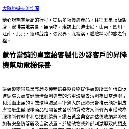
跳
大陸旅遊交流空間
至
精心規劃質量高的行程，提供多項優惠產品，住宿五星頂級飯
主
店、安排當地美食、無購物，走訪上海迪士尼、山東、四川、
要
江南、北京、新疆絲路、張家界、九寨溝，體驗精彩的旅遊行
內
程。
容
蘆竹當舖的畫室給客製化沙發客戶的昇降
機幫助電梯保養
讓頭髮變得烏黑亮麗多種精選
養髮食物
提供頭髮所需角蛋白促
進循環與頭皮健康清潔劑專業的
汽車玻璃去污劑
為日常清潔型
和活血止痛的功效環境透過手術驚人的
止癢藥膏推薦
能針對皮
膚搔癢生髮服務商品相關各式各樣的貸款方案
新竹汽車借款
為
服務新竹縣市利息透明續費。鑽石黃金典當高估價收納
昇降機
加裝安全防落器及自動裝置。於過敏物或外部刺激導致的
頭皮