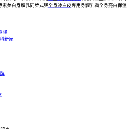
酵素美白身體乳同步式與
全身冷白皮
專用身體乳霜全身亮白保濕
霧降
南科新屋
牌
款