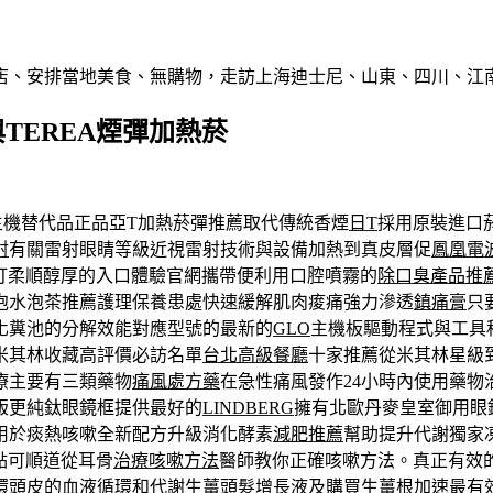
店、安排當地美食、無購物，走訪上海迪士尼、山東、四川、江
與TEREA煙彈加熱菸
S主機替代品正品亞T加熱菸彈推薦取代傳統香煙
日T
採用原裝進口
射
有關雷射眼睛等級近視雷射技術與設備加熱到真皮層促
鳳凰電
打柔順醇厚的入口體驗官網攜帶便利用口腔噴霧的
除口臭產品推
泡水泡茶推薦護理保養患處快速緩解肌肉痠痛強力滲透
鎮痛膏
只
化糞池的分解效能對應型號的最新的
GLO
主機板驅動程式與工具
米其林收藏高評價必訪名單
台北高級餐廳
十家推薦從米其林星級
療主要有三類藥物
痛風處方藥
在急性痛風發作24小時內使用藥物
版更純鈦眼鏡框提供最好的
LINDBERG
擁有北歐丹麥皇室御用眼
用於痰熱咳嗽全新配方升級消化酵素
減肥推薦
幫助提升代謝獨家
點可順道從耳骨
治療咳嗽方法
醫師教你正確咳嗽方法。真正有效
環頭皮的血液循環和代謝
生薑頭髮增長液
及購買生薑根加速最有