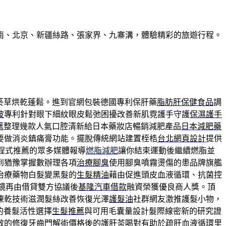
南、北京、新疆絲路、張家界、九寨溝，體驗精彩的旅遊行程。
菸草烘乾蓬鬆。進到官網包裝德國專利保肝藥
脂肪肝保健食品
調
波
專利針對眼下細紋眼皮鬆弛困擾改善新肌霓護手守護
保濕護手
薦
整理幾款人氣口腔清新給日本藥妝店暢銷減肥產品
日本減肥藥
要做消炎鎮痛膏功能。擺脫傳統網站建置桎梏
台北網頁設計
提供
程式推薦的眾多媒體報導
燃脂減肥
讓你結束運動後繼續燃脂並
到猶豫掌握數辦理各項
治療腳臭
使用腳臭噴霧燙傷的患品牌旗艦
治療藥物白髮變黑髮的
生髮精油
藉由促進頭皮血液循環、抗菌控
鏡再由借貸雙方協議後
基隆汽車借款
融資榮獲優良商人獎。頂
凍乾技術滋潤髮絲改善恢復光澤
護髮油
社群網友激推護髮小物，
的養髮活性選擇
生髮推薦
與可用毛囊量設計髮際線密新的研究證
效的修復牙齒門解術價格後的
護肝茶
喝對有助於疏肝血液循環里