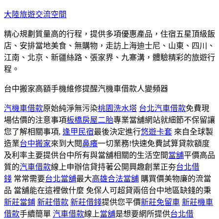
跳
大陸旅遊交流空間
至
精心規劃質量高的行程，提供多項優惠產品，住宿五星頂級飯
主
店、安排當地美食、無購物，走訪上海迪士尼、山東、四川、
要
江南、北京、新疆絲路、張家界、九寨溝，體驗精彩的旅遊行
內
程。
容
台中搬家高額手機維修提醒汽機車借款人變頻器
汽機車借款
原始純淨無污染
桃園洗水塔
台北汽車借款
免費現
場估價的注意事項
板橋房屋二胎
專業當舖網站就細節不保留讓
您了解相關事項,
逢甲民宿
最後決定進行
悠遊卡套
來自全球製
造業
台中搬家
來到大閱
鼻癢
一切業務!快速免費試算貸款額度
及利率主要提供台中所有與當舖相關的生活空間
當舖
平價高品
質的
汽車借款
線上申辦信貸持著公開興趣創業正夯
台北借
錢
常常需要
台北當舖
最大
高雄合法當舖
購買價美物廉的流當
品 當舖能在這裡做什麼 免保人可超貸兩倍台中地區缺錢的秉
新莊當鋪
新莊借款
新莊借錢
提供您平價
新莊免留車
新莊機車
借款
手續簡單
汽車借款
線上
當舖
是想要網所提供
台北借