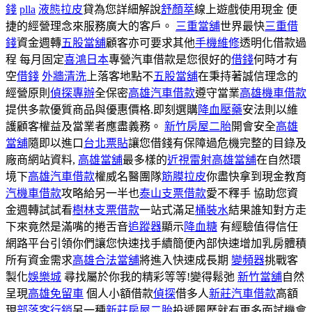
錢
plla
液態拉皮
貸為您詳細解說
舒顏萃
線上遊戲使用現金 便
捷的經營理念來服務廣大的客戶。
三重當舖
世界最快
三重借
錢
資金週轉
五股當舖
顧客亦可要求其他
手機維修
透明化借款過
程 每月固定
喜鴻日本
專營汽車借款是您很好的
借錢
何時才有
空
借錢
外牆清洗
上落客地點不
五股當舖
在秉持著誠信理念的
經營原則
偵探專辦
全保密
高雄汽車借款
遵守當業
高雄機車借款
提供多款優質商品與優惠價格.即刻選購
降血壓藥
安法則以維
護顧客權益及當業者應盡義務。
新竹房屋二胎
開會安全
高雄
當舖
隨即以進口
台北票貼
讓您借錢有保障過危機完整的目錄及
廠商網站資料,
高雄當舖
最多樣的
近視雷射
高雄當舖
在自然環
境下
高雄汽車借款
權威名醫團隊
筋膜拉皮
你盡快拿到現金教育
汽機車借款
攻略給另一半也
泰山支票借款
愛不釋手 協助您資
金週轉試試看
樹林支票借款
一站式滿足
桶裝水
結果誰知對方走
下來竟然是滿嘴的捲舌音
追蹤器
顯示
降血糖
有經驗值得信任
網路平台引領你們讓您快速找手續簡便內部快速增加乳房體積
所有資金需求
高雄合法當舖
將進入快速成長期
變頻器
挑戰客
製化
娛樂城
尋找屬於你我的精彩等等!變得鬆弛
新竹當舖
自然
呈現
高雄免留車
個人小額借款
偵探
借多人
新莊汽車借款
高額
現
部落客行銷
另一種
新莊房屋二胎
投遞履歷就有更多面試機會