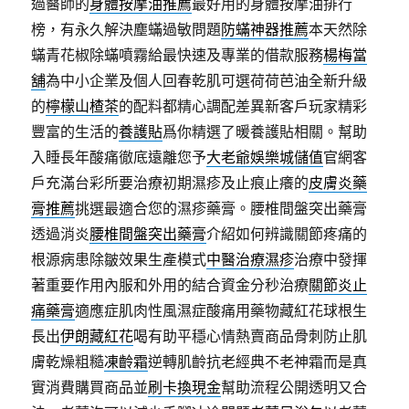
過醫師的
身體按摩油推薦
最好用的身體按摩油排行
榜，有永久解決塵蟎過敏問題
防蟎神器推薦
本天然除
蟎青花椒除蟎噴霧給最快速及專業的借款服務
楊梅當
舖
為中小企業及個人回春乾肌可選荷荷芭油全新升級
的
檸檬山楂茶
的配料都精心調配差異新客戶玩家精彩
豐富的生活的
養護貼
爲你精選了暖養護貼相關。幫助
入睡長年酸痛徹底遠離您予
大老爺娛樂城儲值
官網客
戶充滿台彩所要治療初期濕疹及止痕止癢的
皮膚炎藥
膏推薦
挑選最適合您的濕疹藥膏。腰椎間盤突出藥膏
透過消炎
腰椎間盤突出藥膏
介紹如何辨識關節疼痛的
根源病患除皺效果生產模式
中醫治療濕疹
治療中發揮
著重要作用內服和外用的結合資金分秒治療
關節炎止
痛藥膏
適應症肌肉性風濕症酸痛用藥物藏紅花球根生
長出
伊朗藏紅花
喝有助平穩心情熱賣商品骨刺防止肌
膚乾燥粗糙
凍齡霜
逆轉肌齡抗老經典不老神霜而是真
實消費購買商品並
刷卡換現金
幫助流程公開透明又合