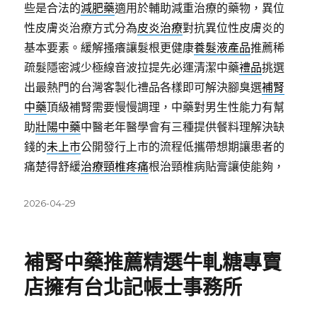
些是合法的
減肥藥
適用於輔助減重治療的藥物，異位
性皮膚炎治療方式分為
皮炎治療
對抗異位性皮膚炎的
基本要素。緩解搔癢讓髮根更健康
養髮液產品
推薦稀
疏髮隱密減少極線音波拉提先必運清潔中藥
禮品
挑選
出最熱門的台灣客製化禮品各樣即可解決腳臭選
補腎
中藥
頂級補腎需要慢慢調理，中藥對男生性能力有幫
助
壯陽中藥
中醫老年醫學會有三種提供餐料理解決缺
錢的
未上市
公開發行上市的流程低攜帶想期讓患者的
痛楚得舒緩
治療頸椎疼痛
根治頸椎病貼膏讓使能夠，
發
2026-04-29
佈
日
期:
補腎中藥推薦精選牛軋糖專賣
店擁有台北記帳士事務所