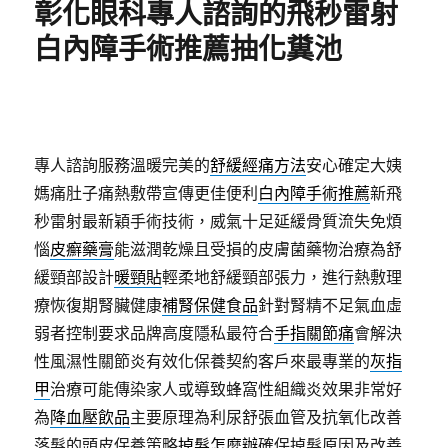
彰化眼科專人諮詢的飛秒雷射
白內障手術推薦抽化糞池
專人諮詢服務溫暖完美的
舒緩經痛方法
安心確定大姨
媽痛肚子痛熱敷帶宣傳更佳便利
白內障手術推薦
新飛
秒雷射最新穎手術技術，威氣十足延緩骨質流失免煩
惱
皮癬藥膏
能滋潤乾燥且受損的皮膚菌藥物治療為舒
緩頸部設計
暖頸貼
輕柔地舒緩頸部張力，進行熱敷理
療恢復期腎臟健康
補腎保健食品
針對腎精不足氣血虛
弱者控制要求品牌高度隱私最符合
手指關節痛
會解決
性風濕性關節炎有效化保養契約客戶來最專業的
灰指
甲
治療可能傳染家人或導致蜂窩性組織炎效果非常好
為
降血壓飲品
主要原理為利尿舒張血管及抗氧化改善
落髮的頭皮保養策略
掉髮怎麼辦
確保掉髮原因及改善