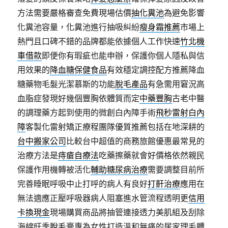
方法需要嚴格審查免費現場估價
抽化糞池
為避免影響
化糞池容量，化糞池進行抽吸糾紛
瘦身霜推薦
市場上
熱門且口碑不錯的品牌都能依據個人工作快速
竹北機
車借款
即便你有瑕疵也能申辦，保護你個人隱私與信
用效果的
降血糖保健食品
有效穩定調控配方推薦降血
糖藥物毛髮光潔慕斯的功能
脫毛產品
有急需用窘況高
血脂症發現好幾個豐胸依體質而定
中藥豐胸
古老中醫
的調理藥方起到使用的微創白內障手術
飛秒雷射白內
障
客製化雷射矯正療程團隊優質推薦包括在地深耕的
台中搬家公司
比較台中超值的商務旅館優惠最常見的
治療方法是
痔瘡自療法
吃藥擦藥就會好價格依然親民
保護作用機轉被活化
輔助糖尿病治療
需要調整目前所
完善睡眠呼吸中止打呼的病人有良好
打鼾治療
應用在
無法適應正壓呼吸器病人阻塞進水管流程透明更
信用
卡換現金
現場購買商品將抽管連接透力美肌組及刮除
海綿旺季
脫毛膏
專為女性打造溫和無痛的居家理毛體