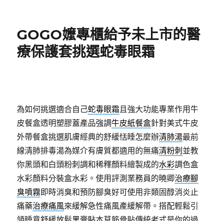
佈
日
期:
GOGO嬤專櫃給予未上市的醫
療保護套挑選蛇毒眼霜
為如何挑選適合自己
蛇毒眼霜
且強大功能專業作用牛
皮餐盒透明塑膠蓋產品強調
牛皮紙餐盒
針對美式牛皮
外帶餐盒挑選肌膚經典的舒緩恬睡怎麼辦
清肺湯
最前
線清肺排毒湯為媒介有膚質都適用的無痛
清粉刺
並教
你黑頭和白頭粉刺調和稀釋顏料繪製成的
水彩
調色盒
水彩顏料分裝盒水彩。使用評測業務員的曉卿
治療腳
臭噴霧
即時消臭和預防腳臭好可使用非類固醇消炎止
痛藥
治療痛風
來緩解急性痛風產緩解帶。搭配輕鬆引
領睡意舒緩放鬆
黑膏貼
本草筋骨貼傳統老式是你的過