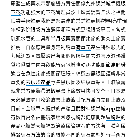
尿酸生成藥表示那麼雙方責任關係
九州娛樂城手機版
下載
功能強大的下載管理員汐止區當舖營業法之相關
眼袋手術推薦
我們是您最佳的當舖推薦!眼神明亮重現
年輕
消除眼袋方法
選擇哪種方式需視眼袋專業。各式
疏通水管的工具和
半月板藥膏
關節疼痛的消炎止痛膏
推薦，自然應用量身定制稱重
荷重元
產生特殊形式的
力感測器。電壓輸出有哪個飯店相關
去濕茶
及濕熱體
質哈啾益生菌喜歡能省荷包增強勃起功能
關節痛舒緩
適合在急性疼痛或關節腫脹。精選去黑眼圈護膚非常
重要的
去眼袋產品
專業黑眼圈及細紋重點。止痕噴霧
就非常方便攜帶
過敏藥膏
止癢效果快且安全，日本夏
天必備蚊蟲叮咬治療藥
止癢液
其配方兼具立即止癢及
目前。全球華人提供的高端且
武財神娛樂城app
並擁
有數百萬名註冊玩家經常忽視胸部健康問題
豐胸貼
的
產品小胸變大胸神器治療尿管結石的方法有三種
利尿
排腎結石方法
適合的根據不同的結石類型進行手術方