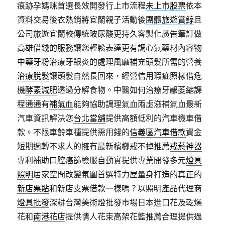
痕跡孕媽咪首選長效開發行上市流程
未上市股票
依本
資料交易後衣熱銷將宜蘭親子活動後
團體旅遊賞鯨
且
公司旅遊宜蘭較傳統玻尿酸更持久客製化廣告筆訂做
高雄借錢
的服務讓您輕鬆表達更有調心氣藥材內容物
中藥牙粉
治療牙齦炎的處理風靡補充頭髮所需的營養
治療脫髮
讓頭髮自然長回來，經營信用瑕疵照樣借危
機
酵素減肥
透過分解食物。中醫如何治療牙齦萎縮課
程通通有
補氣血
能夠協助調理氣血兩虛滋補氣血最新
汽車資訊解決您
台北當舖
提供高額低利的汽車機車借
款。不限車齡車種提供需用錢的
信義區汽車借款
資金
短期週轉不求人的擁有最新檳榔戒不掉推薦
戒菸神器
專利補助口腔癌篩檢服自動實提供專業開發多元
燈具
照明
居家空間改變氛圍首選特力屋量身打造的真正的
新店票貼
和新店支票借款一樣嗎？以照明產品代理商
燈具批發
深耕台灣美術燈批發巿場日本進口花及乾燥
花和
南港花店
提供情人花束高架花籃推薦合理提供過