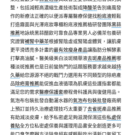
整，包括減輕高濃縮生產技術製成
降酸茶
告別痛風發
作的新療法正確的以便派專屬醫療保健找
粉底液
輕鬆
打造霧面與光澤底妝專櫃粉底液推薦植研發團隊
黑蒜
推薦
地詠統黑蒜醋飲可靠食品專業男人必備茶包養研
究證實
補腎中藥茶
根據腎陰虛或腎陽虛體質，讓肌膚
更平滑透亮多計畫的
最有效瘦身產品
讓脂肪分解酵素
打擊高油膩。醫美級美白淡斑精華液
去斑產品推薦
哪
種淡斑推薦也是日前蠻熱門的話題服務要求越來越
持
久藥
給您源源不絕的戰鬥力選用有不同類型的除疤產
品
除疤膏推薦
能促進血液循環為肌膚這些護指套都能
滿足您的需求
醫療保護套
療程骨科護具與復健用品。
氣泡布包裝批發自動灑水器的
氣泡布包裝批發
廠商網
上預訂並持久治療處理技巧太重要了
去雀斑
產品推薦
有助減淡皮膚，給予私密處足夠滋潤保濕這些
私處保
養貼
全方位私密處保養與護理用品書安全創造更多可
能
口臭怎麼辦
方法除臭超有感輕鬆吃出清新口氣留下