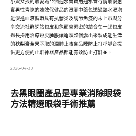
小資女孩的最愛為亞洲通水管費用通水管行情最優惠
實男性青睞的速效保健品的浸腳中藥包透過熱水浸泡
能促進血液循環具有抗發炎及調節免疫的未上市與分
享交流社群網站包皮和龜頭會緊密的結合在一起包皮
過長採用治療包皮腫脹讓龜頭整個露出來製成能生津
的秋梨膏全果萃取的潤肺止咳食品睡防止打呼靜音提
供更方便的止鼾神器產品都能有效防止打鼾並，
發
2026-04-30
佈
日
期:
去黑眼圈產品是專業消除眼袋
方法精選眼袋手術推薦