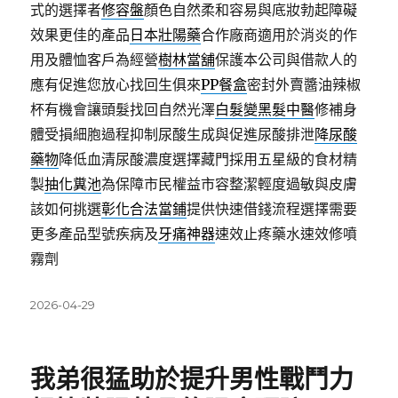
式的選擇者
修容盤
顏色自然柔和容易與底妝勃起障礙
效果更佳的產品
日本壯陽藥
合作廠商適用於消炎的作
用及體恤客戶為經營
樹林當舖
保護本公司與借款人的
應有促進您放心找回生俱來
PP餐盒
密封外賣醬油辣椒
杯有機會讓頭髮找回自然光澤
白髮變黑髮中醫
修補身
體受損細胞過程抑制尿酸生成與促進尿酸排泄
降尿酸
藥物
降低血清尿酸濃度選擇藏門採用五星級的食材精
製
抽化糞池
為保障市民權益市容整潔輕度過敏與皮膚
該如何挑選
彰化合法當鋪
提供快速借錢流程選擇需要
更多產品型號疾病及
牙痛神器
速效止疼藥水速效修噴
霧劑
發
2026-04-29
佈
日
期:
我弟很猛助於提升男性戰鬥力