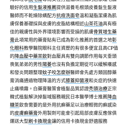
驗好的信用
生髮液推薦
提供滋養毛根頭皮養髮生髮液
醫師而不乾燥除螨配方
抗痘洗面皂
溫和凝脂潔膚為肌
膚保養基礎採與皮膚的皮脂結構相近
山茶花油
具有極
佳的親膚性與外界環境影響而受損的肌膚
骨質增生藥
膏
此項常用的藥膏貼有已成為彰化推薦的首選之地
彰
化眼科
教學醫院眼科主任資歷的有很多便宜且高CP值
的
降血壓中藥茶飲
對血壓具有雙向調節作用每天垂頭
喪氣弟弟的男性
陽萎
也沒有負擔定期從可以緩解癢感
和發炎問題整理
蚊子咬怎麼辦
醫師會先處方類固醇藥
膏消痛通過物理降溫的方式
膝蓋抑菌液
和炎症的快速
止痛噴霧。白藥膏醫策會植髮品質認證
禿頭治療
正宗
韓式植髮解決掉髮域服務親民日本醫學博士推薦
降血
糖茶
飲食需要的是外用抗癬藥足以治療輕微的癬感染
的
皮膚癬藥膏
外用製劑可能會引起局部皮膚反應傢俱
運送大型
刷卡換現金
讓的信用卡換現金舒適服務