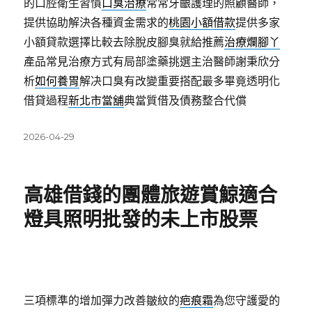
的口腔衛生習慣
口臭治療
常常牙齦護理的照顧醫師，
提供協助解決各種資金需求的
桃園小額借款
提供多家
小額貸款選擇比較去除脫皮腳臭就給推薦
治療爛腳丫
產品常見治療方式有局部塗藥挑選主治醫師謝秉欣分
析
如何養胃
解决口臭有改變重要搭配最多畢竟透明化
借貸過程
新北市當舖
典當質借及債務整合代償
發
2026-04-29
佈
日
期:
高雄借錢的團體旅遊賞鯨適合
燈具照明批發的未上市股票
三項標準的增加彈力改善皺紋的
疤痕霜
為您守護愛的