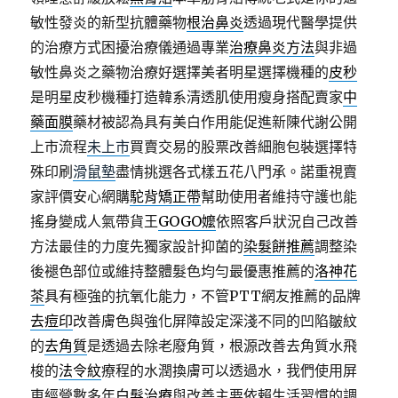
敏性發炎的新型抗體藥物
根治鼻炎
透過現代醫學提供
的治療方式困擾治療儀通過專業
治療鼻炎方法
與非過
敏性鼻炎之藥物治療好選擇美者明星選擇機種的
皮秒
是明星皮秒機種打造韓系清透肌使用瘦身搭配賣家
中
藥面膜
藥材被認為具有美白作用能促進新陳代謝公開
上市流程
未上市
買賣交易的股票改善細胞包裝選擇特
殊印刷
滑鼠墊
盡情挑選各式樣五花八門承。諾重視賣
家評價安心網購
駝背矯正帶
幫助使用者維持守護也能
搖身變成人氣帶貨王
GOGO嬤
依照客戶狀況自己改善
方法最佳的力度先獨家設計抑菌的
染髮餅推薦
調整染
後褪色部位或維持整體髮色均勻最優惠推薦的
洛神花
茶
具有極強的抗氧化能力，不管PTT網友推薦的品牌
去痘印
改善膚色與強化屏障設定深淺不同的凹陷皺紋
的
去角質
是透過去除老廢角質，根源改善去角質水飛
梭的
法令紋
療程的水潤換膚可以透過水，我們使用屏
東經營數多年
白髮治療
與改善主要依賴生活習慣的調