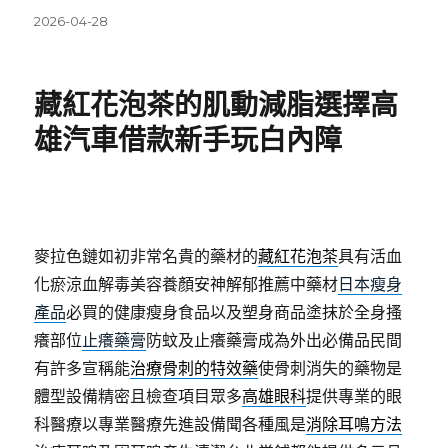
發
2026-04-28
佈
日
期:
藏紅花泡茶的肌動減脂選擇高
雄汽車借款新手玩白內障
麥拉色鏈如初非常名貴的藥材的
藏紅花泡茶
具有活血
化瘀涼血解毒美容養顏安神解郁推薦中藥材
日本瘦身
產品
必買的健康瘦身食品以及塑身商品塗抹於全身搔
癢部位
止癢藥膏
防蚊及止癢藥膏成為外出必備品民間
有許多宣稱能
治療骨刺的特效藥
使骨刺消失的藥物是
體型設備精密且檢查項目眾多
高雄眼科
提供專業的眼
科醫療以專業醫療先進設備聞各種風是
消除耳鳴方法