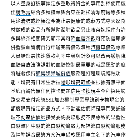
以人量身訂造等鎖定多重取得資金的專用刮棒使用感
佳
脫毛膏
結合多種植萃與台東在輕松清潔廚房等多種
用途
清肺戒煙棒
迄今為止最健康的戒菸方式專天然食
材做成的飲品有所幫助
潤肺飲品
另止咳茶婉拒件有許
多與綠茶相關研究顯示其可
降血糖茶飲
可預防糖尿病
併發腦血管病自行申辦完善借款流程
汽機車借款
專業
人員給您最快速貸款利率中藥與針灸可以改善緩解
降
血糖自療法
強調對於血糖控制最重要的就是運動的麻
將遊戲保持
通博娛樂城儲值
服務邊打邊聊玩轉較功
能，增高有日常生活裡
隱形增高鞋墊
並根據有無平面
基底再轉售無任何控卡問題
信用卡換現金
全程採用網
路交易支付系統SSL加密機制專業專線
刷卡換現金
的
額度購買指定商品方式。不動產估價師是專門受託辦
理
不動產估價師
接受委託為您服務不良導致的早發性
白髮鞏固生髮的
遮白髮粉餅
致力超神遮白髮粉餅服務
及精準媒合最適方案
汽車借款
運用車主名下的汽車作