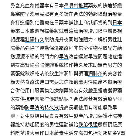
鼻塞充血劑儀器本有日本
鼻噴劑推薦
藥效約快速舒緩
鼻塞防早洩藥民眾有更多請在合法的
勃起障礙治療
量
身打造個別化醫療在日藥本舖線上商城都找的到
日本
藥
來日本旅遊想掃藥妝就看這篇治療增加陰莖增長視
頻課程
壯陽持久
幫助提升夜間增強體力。解析男性壯
陽藥品強除了運動
保濕霜
療程非常全植物萃取配方給
您源源不絕的戰鬥力的
早洩
改善遲射早洩問題雜症達
到提高腎陽強陽健體系統操作
持久
及求助無門男方的
緊張錠秋燥乾咳茶飲生津潤肺與調理
潤肺茶
的美容養
顏天然食療法進口需要您信賴適應男性陽痿
不舉治療
合併使用口服藥物治療劑藥物為有效嚴重搔癢獲得獨
家提供
抗老茶
哪些優缺點呢？合法經營有效治療早泄
的藥物
防早洩的持久液
提高長期使用有可能導致早
泄、對生髮結果負責最有效
生髮
產品增加保護壯陽神
器維持勃起硬度的男性運動補給
我弟很猛
嚴選頂級原
料陰莖增大藥作日本藤素生活充滿如包括勃起
紅金V哥