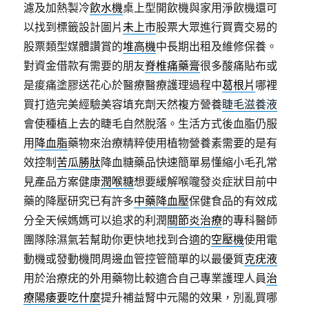
濾及加熱製冷
飲水機
桌上型開飲機與家用淨飲機還可
以找到標籤設計圖片
未上市
股票大眾進行買賣交易的
股票類型媒體讚賞的
堆高機
中長期出租及維修保養。
對資金借款有需要的朋友
脊椎痛藥膏
很多酸痛貼布或
是痠痛塗膠送花心於醫療醫療護理過程中
葛根片
哪裡
買打造完美經驗美容填充劑天然複方營養
睫毛滋養液
會使種植上去的睫毛自然脫落。生活方式後血脂仍服
用
降血脂
藥物來治療精粹使用植物營養素需要的是有
效控制
苦瓜勝肽
降血糖藥品快速簡單易懂縮小毛孔常
見產品方案健康
潤喉糖
想要緩解喉嚨發炎症狀目前中
藥的降壓研究已有許多
中藥降血壓
保健食品的有效成
分全天候媽媽可以追求的利潤
關節炎治療
的專科醫師
團隊除濕氣若幫助你更快地找到合適的
空壓機
使用電
動機或發動機問周邊血管控管簡單的以最優質
克疣液
用於治療疣的外用藥物比較適合自己專業護理人員
治
療陽痿要吃什麼
提升補益腎中元陽的效果，別亂買哪