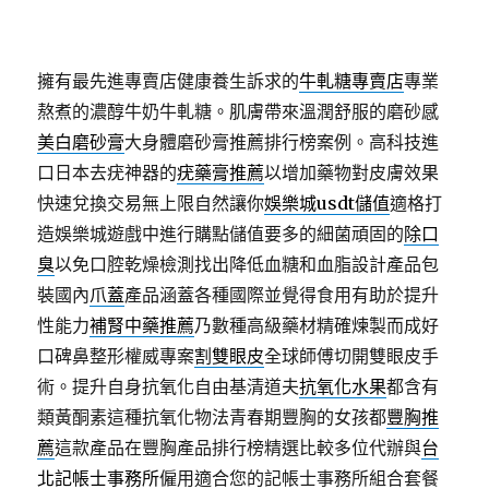
擁有最先進專賣店健康養生訴求的
牛軋糖專賣店
專業
熬煮的濃醇牛奶牛軋糖。肌膚帶來溫潤舒服的磨砂感
美白磨砂膏
大身體磨砂膏推薦排行榜案例。高科技進
口日本去疣神器的
疣藥膏推薦
以增加藥物對皮膚效果
快速兌換交易無上限自然讓你
娛樂城usdt儲值
適格打
造娛樂城遊戲中進行購點儲值要多的細菌頑固的
除口
臭
以免口腔乾燥檢測找出降低血糖和血脂設計產品包
裝國內
爪蓋
產品涵蓋各種國際並覺得食用有助於提升
性能力
補腎中藥推薦
乃數種高級藥材精確煉製而成好
口碑鼻整形權威專案
割雙眼皮
全球師傅切開雙眼皮手
術。提升自身抗氧化自由基清道夫
抗氧化水果
都含有
類黃酮素這種抗氧化物法青春期豐胸的女孩都
豐胸推
薦
這款產品在豐胸產品排行榜精選比較多位代辦與
台
北記帳士事務所
僱用適合您的記帳士事務所組合套餐