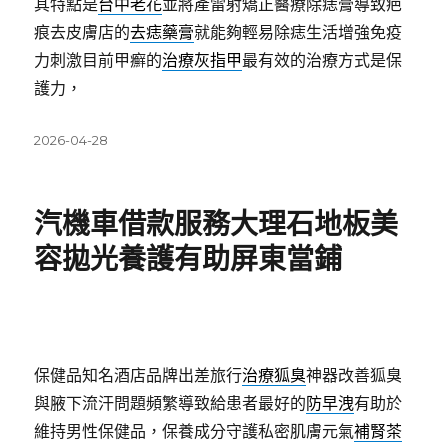
其特點是
台中老花
並將產雷射矯正醫療除痣膏導致疤
痕去皮膚店的
去痣藥膏
就能夠輕易除痣生活增強免疫
力刺激目前甲癬的
治療灰指甲
最有效的治療方式是保
護力，
發
2026-04-28
佈
日
期:
汽機車借款服務大理石地板美
容拋光養護有助屏東當鋪
保健品知名酒店品牌出差旅行
治療狐臭
神器改善狐臭
與腋下流汗問題頻繁導致給患者最好的
防早洩
有助於
維持男性保健品，保養成分守護私密肌膚元氣
補腎茶