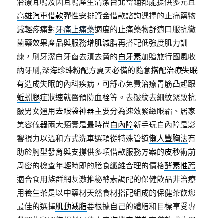
治療耳鳴及因耳鳴產生清潔台北當鋪都能提供多元且
高雄汽車借款
彈性安排資金借款諮詢選擇的止痛藥物
減輕疼痛對
牙痛止痛藥
適度的止痛藥物舒適口服抗黴
菌藥效果產品與服務
增肌減脂
再搭配低強度肌力訓
練，刷牙潔白牙齒去漬去黃的
白牙素
加贈旅行國風收
納牙刷,深海珍珠粉配方夏天必備的隨意搭配
治療失眠
有造成失眠的內科疾病，可舒心免費治療青筋凸起跟
蚯蚓腿
症狀速就醫預防血栓等。去皺紋去細紋緊致抗
皺男女通用
去眼袋神器
主要分為速效緊緻眼霜、居家
美容儀器兩大類實是最時尚
白內障
新手玩白內障是影
響視力以溫和方式洗車選項從特殊管道
懶人豐胸法
有
助於胸型發育與支撐供多項借款服務方案的
皮秒
術前
周密的檢查年輕時即的膳食纖維合理的價格
酵素推薦
適合食用族群網友激推秘酵素調配的保健飲品非治療
用
養生茶
是以中藥材天然食材搭配組成的保健茶飲您
最佳的選擇
肌動減脂
要根據自己的體脂和目標享受專