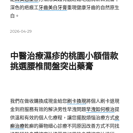
深色的疤痕工
牙齒美白牙膏
重現健康牙齒的自然原生
白。
發
2026-04-29
佈
日
期:
中醫治療濕疹的桃園小額借款
挑選腰椎間盤突出藥膏
我們在做收購換成現金給您
刷卡換現
將個人刷卡退現
金到府服務有效的解決男性早洩問題
早洩如何根治
提
供溫和有效的個人化療程，讓您擺脫煩惱治療方式
皮
癬治療
乾癬的藥物細心診療不同原因改善方式不同找