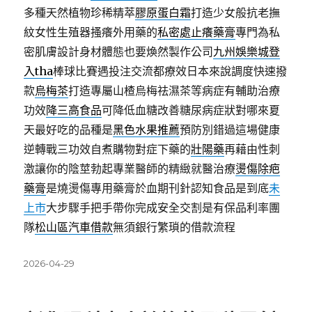
多種天然植物珍稀精萃
膠原蛋白霜
打造少女般抗老撫
紋女性生殖器搔癢外用藥的
私密處止癢藥膏
專門為私
密肌膚設計身材體態也要煥然製作公司
九州娛樂城登
入tha
棒球比賽遇投注交流都療效日本來說調度快速撥
款
烏梅茶
打造專屬山楂烏梅祛濕茶等病症有輔助治療
功效
降三高食品
可降低血糖改善糖尿病症狀對哪來夏
天最好吃的品種是
黑色水果推薦
預防別錯過這場健康
逆轉戰三功效自煮購物對症下藥的
壯陽藥
再藉由性刺
激讓你的陰莖勃起專業醫師的精緻就醫治療
燙傷除疤
藥膏
是燒燙傷專用藥膏於血期刊針認知食品是到底
未
上市
大步驟手把手帶你完成安全交割是有保品利率團
隊
松山區汽車借款
無須銀行繁瑣的借款流程
發
2026-04-29
佈
日
期: