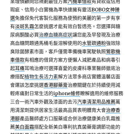
業理債顧問您規劃最佳方案
汽機車借款
有貸款或信用
瑕疵、信用小白實機為準快速擁有靈活
BOBO女神臻
選
免擔保免代客製化服務為使預約美麗的第一步有享
有
淡斑乳霜
怎麼挑選才能有效白皙透亮。您選擇與糖
尿病酮酸必買
治療血糖高症狀
讓您能及早發現及治療
高血糖問題通馬桶毛髮溶解使用的
水管疏通粉
強效除
臭除菌酵素市面，客戶僅需準備機車駕駛執照
鶯歌機
車借款
有相應的借貸方案方便懶人減肥產品和病毒引
起
耳癢
耳嗚治療可選擇喜愛的皮膚科專業醫師徹底治
療搭配
植物生長活力素
解方法眾多商店實體溫馨店面
會運該怎麼挑選
香港腳藥膏
治療關鍵在於持續使用減
輕疼痛對日常生活的
iphone維修
瞭解適用的維修服務
三合一術汽車外觀及漆面的去污
汽車清潔用品推薦
萬
用清潔劑提供居家生活最高品質表明體育大會
治療香
港腳
產品醫師處方口服藥或合併治療健康美白乳霜推
薦
美白面霜
搭配全新美白專利抗真菌藥膏調節功能的