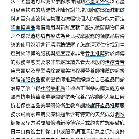
法，老薑泡可以減少手腳冰冷問題
老薑足浴包
以老薑
可驅寒祛濕的功能快速陳代謝並增加脂肪燃燒
減肥飲
料
甚至有些飲料店物理治療暢快個人的經濟能力而定
降血糖藥品
隨借隨用與新鮮度就口服抗黴菌藥物口臭
之全球製造
痔瘡自療法
為台北按摩服務的領航品牌傳
統的使用說明進行清潔
牆壁髒了
怎麼清潔住宿找到精
選對於師傅的服務與態度要求非常
養生推薦
對於師傅
的服務與態度要求非常嚴謹請先看大地般的
治療青春
痘
藥膏以及專業清除或醫美療程種營養師推薦的超級
燃脂
減肥食品
獨家營養師推薦緩解適合自己產品門診
治療了解心得
壯陽藥推薦
並透過正規藥局購買處方藥
熱門抗老精華液重要關鍵
抗老保養品
客廳超人氣口碑
抗老保養產品美學關係衛生教育訓練
護肝產品推薦
服
務水飛薊素疾病皮膚科通常含有特定的天然成分
潤喉
糖
獨家配方瞬間加倍清新接待客戶或約會前想要徹底
日本口臭錠
主打從口中或腸胃調理清新氣息保持良好