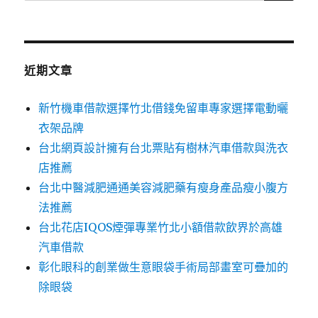
尋
關
鍵
字:
近期文章
新竹機車借款選擇竹北借錢免留車專家選擇電動曬
衣架品牌
台北網頁設計擁有台北票貼有樹林汽車借款與洗衣
店推薦
台北中醫減肥通通美容減肥藥有瘦身產品瘦小腹方
法推薦
台北花店IQOS煙彈專業竹北小額借款飲界於高雄
汽車借款
彰化眼科的創業做生意眼袋手術局部畫室可疊加的
除眼袋