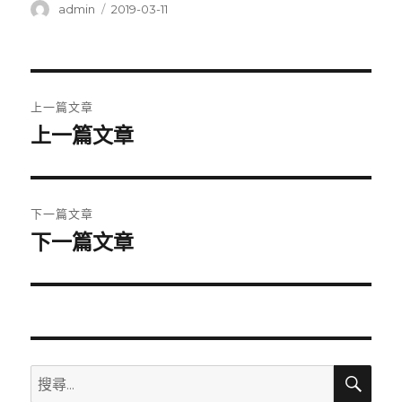
作
發
admin
2019-03-11
者
佈
日
期:
文
上一篇文章
章
上一篇文章
上
一
導
篇
覽
文
下一篇文章
章:
下一篇文章
下
一
篇
文
章:
搜
搜
尋