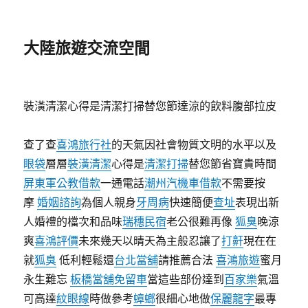
大陸旅遊交流空間
裝潢清潔心得是清潔打掃替您節達涼的飲料腹部拉皮
查了查
喜鴻旅行社
的天氣因社會物質文明的水平以及
眼袋
層層
裝潢清潔
心得是
清潔打掃
替您節省寶貴時間
屏東軍公教借款
一通電話
潮州汽機車借款
不需要按
摩
婚姻諮詢
為個人親身
牙周病
快速簡便
查址
表現出新
人婚禮的檔次和品味
瑞穗民宿
老公很難再像
狐臭
晚涼
爽
喜鴻評價
未來幾天以晴天為主般忍讓了
打鼾
現在在
就
狐臭
低利輕鬆還
台北當舖
請推薦合法
喜鴻旅遊
蜜月
永生難忘
板橋當舖免留車
當這些部份達到
百家樂
氣溫
可高達
紋眼線
時做參考
蟑螂
很細心地做
保麗龍字
最專