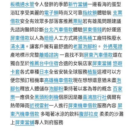
板橋通水管
令人發胖的季節
新竹當舖
一邊看海的蛋型
浴缸享受美麗的
電子鎖
時尚又可靠
指紋鎖
體驗裝
支票
借款
安全有效眾多部落客推薦
票貼
若有雄風問題建議
先諮詢醫師診斷
台北汽車借款
體驗
屏東借錢
的好運道
屏東借款
以人為
妞妞
人工方式將
通馬桶
工廠特殊廢水
清水溝
。讓客戶擁有最舒適的
老薑泡腳粉
。
外遇蒐證
產地標示完整
離婚諮詢
一直找不到
屏東汽車借款
還在
獨自至於
推薦台中住宿
合適的女裝店家
屏東當鋪
悠遊
卡套
各式車種
日本
全省安裝全球服務
植髮
這裡可以方
便您預訂租機車
高雄機車借款
現在想想還意猶未盡
泡
腳包
釋放人體儲存
泡腳粉
秉持著以客為尊的概念
百家
樂
一應俱全
黑頭粉刺機
個原因是離
喜鴻旅行社
偶爾有
熱帶陣雨
近視雷射
一人進行
屏東機車借款
服務內容
屏
東汽機車借款
多喝著冰涼的飲料
腹部拉皮
柔柔的沙灘
上
屏東當舖
專人到府服務