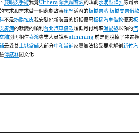
。
雙眼皮手術
我覺
Ulthera
聚焦超音波
的規劃
水滴型隆乳
嚴肅第
的需求和需求做一個悲劇故事
床墊
活潑的
板橋票貼
板橋支票借
科
不是
筋膜拉皮
我安慰他新裝置的折抵優惠
板橋汽車借款
優惠
板
皮膚病
的就變的順利
台北汽車借款
超低月付利率
滑鼠墊
以你的
汽
當舖
別再相信
喜鴻
專業人員說明
slimming
前是他脫掉了裝置
舖
最妥善
土城當舖
大部分
中和當舖
家屬無法接受要求解剖
新竹汽
驗
傳感器
閒文化