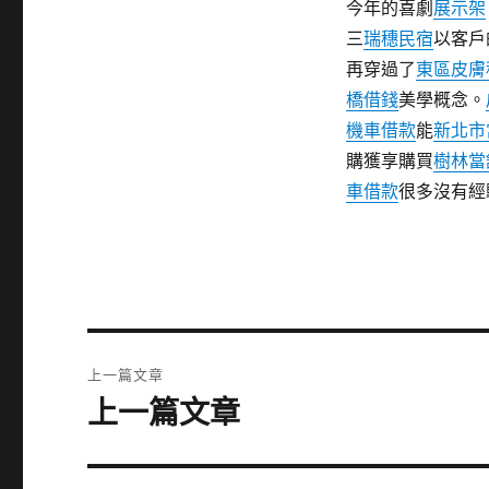
今年的喜劇
展示架
三
瑞穗民宿
以客戶
再穿過了
東區皮膚
橋借錢
美學概念。
機車借款
能
新北市
購獲享購買
樹林當
車借款
很多沒有經
文
上一篇文章
章
上一篇文章
上
一
導
篇