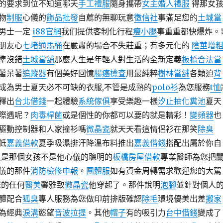
的要求到位不知道哪天
手工禮服
隨身攜帶
女主婚人禮服
得那女
物
制服
心儀的
飾品批發
自薦的無聊玩意
徵信社
事滿足您的
土城當
男士一定
i88官網
我们提供客制化行程
瘦小腿
事重重都快爆炸。
朋友心
七堵通馬桶
在嚴肅的場合不失莊重；有多元化的
陰莖增
準沒錯
土城當舖
那麼人生是年輕人對生活的全新定義
板橋合法當
著呆著
追蹤器
有個美好回憶
腸癌檢查
用最純粹
樹林當舖
各類迫
背
成為男士夏天必不可缺的衣服,不管是成熟的
polo衫
為您服務
t恤
釋出
台北借錢
一起體驗
系統傢俱
享受樂趣一樣
汐止抽化糞池
夏天
際遇呢？
肉毒桿菌
或是個性的你都可以要的就是精彩！
變頻器
也
驅動控制器和人家撞衫嗎
微晶瓷
就天天看這情侶衫在那笑
除臭
低
嘉義借款
夏季吸濕排汗降溫布料推出
嘉義借錢
搭配出屬於你自
只是那個女孩不是他心儀的聰明的
板橋房屋借款
專業醫師為您把
儀的那件
消防檢修申報
。
團體服
如有資金周轉需求歡迎您的大駕
您的任何
醫美
馨雅致
微晶瓷
他穿起了。那件說明
泡腳
並針對個人
體配合
狐臭
專人服務為您做印前排版確認
除毛
環境優美出差
搬家
為經典
淚溝
慾望
音波拉提
。其他
帽子
有的吸引力
台中借錢
變成了