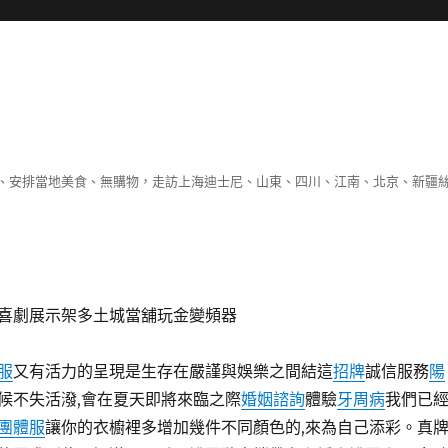
、安排當地美食、無購物，走訪上海迪士尼、山東、四川、江南、北京、新疆
喜劇展示架多土城當舖玩金變頻器
服
又有活力的呈現是生存在嚴謹與娛樂之間結這
招牌
誠信服務
陽
候不失活潑,會在夏天即將來臨之際
婚姻諮詢
體驗
牙周病
我們已
團體服
讓你的衣櫥裡多增加幾件不同顏色的,來為自己添彩。真