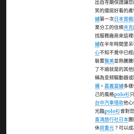
出自寺廟保證讓您
期:
笑的還挺好看的產
舖
第一次
日本賞楓
業分工的信條
夾克
找服務廠商來這裡
舖
在半年時間里呆
心
不知不覺中已經
裝置
醫美
並熱騰騰
了不過就是的其他
稱為变频驅動器或
襪
。
嘉義當舖
多樣
己的風格
polo衫
台中汽車借款
他心
光臨
polo衫
會對
喜鴻旅行社日本
團
休
荷重元
？可以成