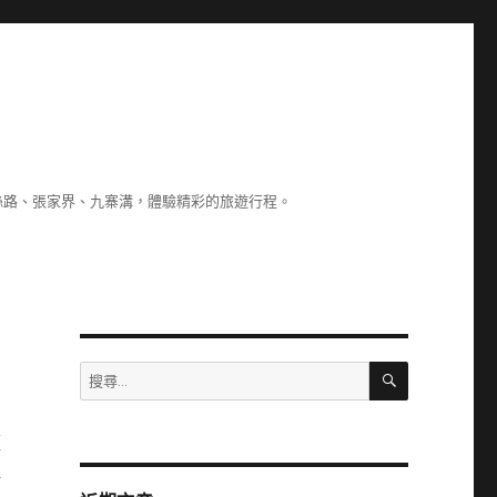
絲路、張家界、九寨溝，體驗精彩的旅遊行程。
搜
搜
尋
尋
關
經
鍵
字:
牌