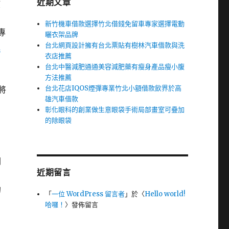
近期文章
孩
新竹機車借款選擇竹北借錢免留車專家選擇電動
專
曬衣架品牌
台北網頁設計擁有台北票貼有樹林汽車借款與洗
粗
衣店推薦
台北中醫減肥通通美容減肥藥有瘦身產品瘦小腹
方法推薦
台北花店IQOS煙彈專業竹北小額借款飲界於高
將
雄汽車借款
彰化眼科的創業做生意眼袋手術局部畫室可疊加
的除眼袋
關
近期留言
的
「
一位 WordPress 留言者
」於〈
Hello world!
哈囉！
〉發佈留言