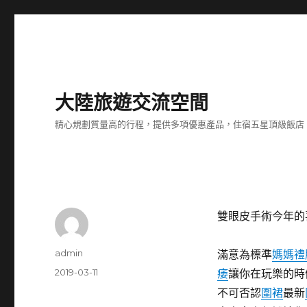
大陸旅遊交流空間
精心規劃質量高的行程，提供多項優惠產品，住宿五星頂級飯店
雙眼皮手術今年的
作
admin
滿意為標準
媽媽禮
者
發
2019-03-11
痿
讓你在玩樂的時
佈
不可否認
圍裙
最新
日