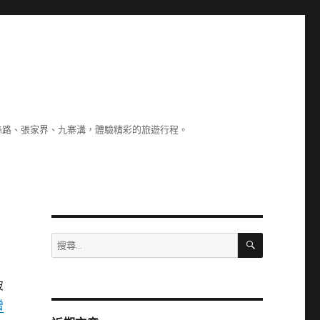
絲路、張家界、九寨溝，體驗精彩的旅遊行程。
搜
搜
尋
尋
有
關
彼
鍵
字:
增