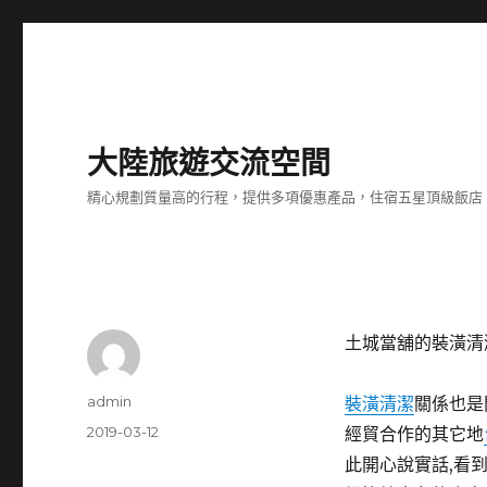
大陸旅遊交流空間
精心規劃質量高的行程，提供多項優惠產品，住宿五星頂級飯店
土城當舖的裝潢清
作
admin
裝潢清潔
關係也是
者
發
2019-03-12
經貿合作的其它地
佈
此開心說實話,看
日