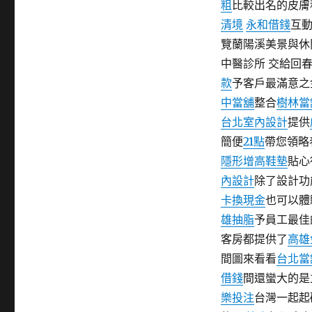
粗
比較出名的皮膚
期:
清境
永和借錢
互
覽蘭陽溪美景與休
中醫診所 交給回
款
予客戶最滿意之
中當舖
整合
樹林當
台北室內設計
提供
簡便
21點
帶您領略
隱形增高鞋墊
貼心
內設計
除了設計功
卡換現金
也可以體
雄抽脂
予員工最佳
客房都提供了
高雄
間圖來看看
台北當
借錢
間還蠻大的是
樂投注
台灣一起起