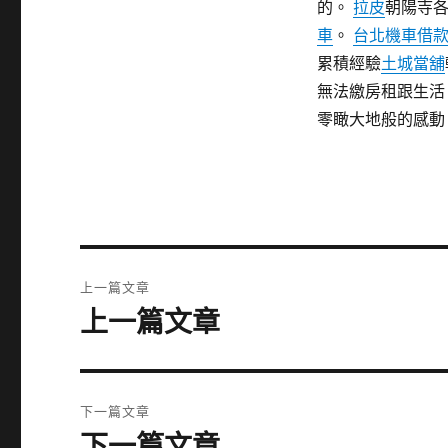
的。
拉皮
朝陽寺
車
。
台北機車借
累積經驗
土城當舖
無法繳房租跟生
零瞰大地般的感動
文
上一篇文章
章
上一篇文章
上
一
導
篇
覽
文
下一篇文章
章:
下一篇文章
下