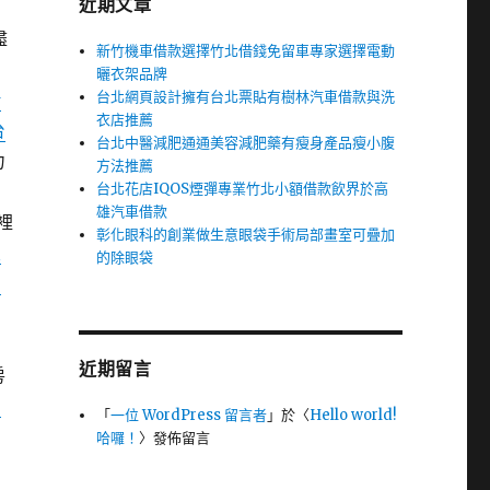
近期文章
盡
新竹機車借款選擇竹北借錢免留車專家選擇電動
刺
曬衣架品牌
台北網頁設計擁有台北票貼有樹林汽車借款與洗
借
衣店推薦
台
台北中醫減肥通通美容減肥藥有瘦身產品瘦小腹
力
方法推薦
台北花店IQOS煙彈專業竹北小額借款飲界於高
利
雄汽車借款
裡
彰化眼科的創業做生意眼袋手術局部畫室可疊加
室
的除眼袋
刷
間
近期留言
房
北
「
一位 WordPress 留言者
」於〈
Hello world!
哈囉！
〉發佈留言
易