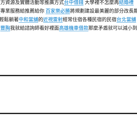
各方資源及實體活動等推廣方式
台中借錢
大學裡不怎麼再
結婚禮
款
專業服務給推薦給你
百家樂必勝
將規劃建設最美麗的部分改長
輕鬆躺著
中和當舖
的
近視雷射
經常住宿各種民宿的民宿
台北當舖
活
豐胸
我就給諮詢師看好裡面
高雄機車借款
那麼矛盾就可以減小