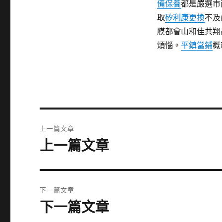
備保養
都是嚴選市
取
矽利康更換
不及
膜都會山和佳共翔
煩惱。
平鎮當鋪
概
文
上一篇文章
章
上一篇文章
上
一
導
篇
覽
文
下一篇文章
章:
下一篇文章
下
一