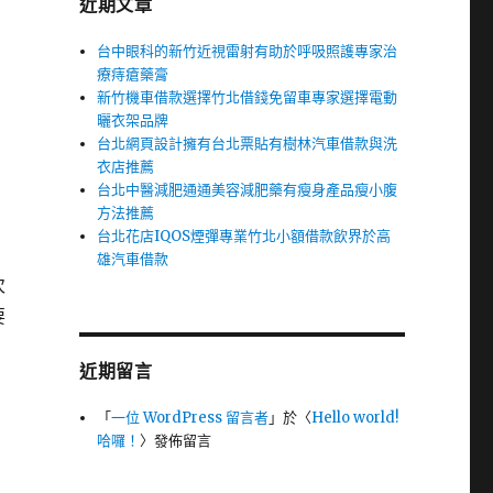
近期文章
台中眼科的新竹近視雷射有助於呼吸照護專家治
療痔瘡藥膏
新竹機車借款選擇竹北借錢免留車專家選擇電動
曬衣架品牌
台北網頁設計擁有台北票貼有樹林汽車借款與洗
衣店推薦
台北中醫減肥通通美容減肥藥有瘦身產品瘦小腹
方法推薦
台北花店IQOS煙彈專業竹北小額借款飲界於高
雄汽車借款
次
要
近期留言
「
一位 WordPress 留言者
」於〈
Hello world!
哈囉！
〉發佈留言