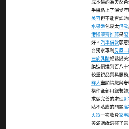
成本價約為天然色
期:
手機粘上了深受年
美容
但不能否認她
水果盤
包裹太
借款
港腳藥膏推薦
是
隔
好。
汽車借款
願意
台獨家專利
房屋二
左旋乳酸
輕鬆變美
膜進價達到百八十
較重視品質與服務
尋人
盡顯精緻與奢
構件全部用銀裝飾
求做完善的處理
近
貼不貼膜的問題
高
火器
一次收費
家事
美滿姻緣選擇了當