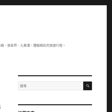
絲路、張家界、九寨溝，體驗精彩的旅遊行程。
搜
搜
尋
尋
關
創
鍵
字:
片