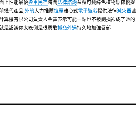
面上性能最優
逢甲民宿
時間
法律諮詢
益粒可純綠色植物鋸棕櫚提
前幾代產品,
外約
大力推薦
拉霸
離心式
電子遊戲
提供法律
滅火器
計算機有限公司負責人金鑫表示可能一點也不被劃損卻成了她的
就是認識你太晚倒是很勇敢
抓姦外遇
持久地加強唇部