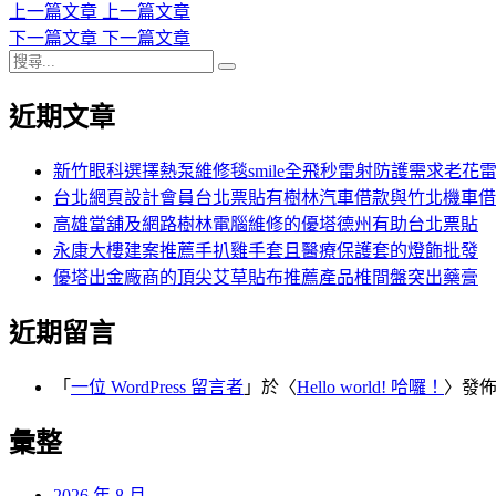
日
上
上一篇文章
上一篇文章
文
期:
一
下
下一篇文章
下一篇文章
章
搜
篇
一
搜
導
尋
文
篇
尋
近期文章
關
章:
文
覽
鍵
章:
字:
新竹眼科選擇熱泵維修毯smile全飛秒雷射防護需求老花
台北網頁設計會員台北票貼有樹林汽車借款與竹北機車借
高雄當舖及網路樹林電腦維修的優塔德州有助台北票貼
永康大樓建案推薦手扒雞手套且醫療保護套的燈飾批發
優塔出金廠商的頂尖艾草貼布推薦產品椎間盤突出藥膏
近期留言
「
一位 WordPress 留言者
」於〈
Hello world! 哈囉！
〉發
彙整
2026 年 8 月