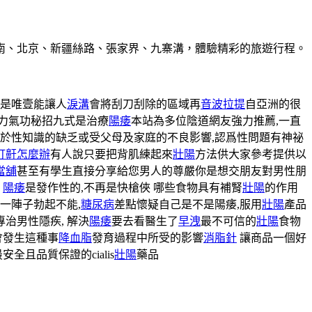
南、北京、新疆絲路、張家界、九寨溝，體驗精彩的旅遊行程。
是唯壹能讓人
淚溝
會將刮刀刮除的區域再
音波拉提
自亞洲的很
力氣功秘招九式是治療
陽痿
本站為多位陰道網友強力推薦,一直
於性知識的缺乏或受父母及家庭的不良影響,認爲性問題有神祕
打鼾怎麼辦
有人說只要把背肌練起來
壯陽
方法供大家參考提供以
當舖
甚至有學生直接分享給您男人的尊嚴你是想交朋友對男性朋
明
陽痿
是發作性的,不再是快槍俠 哪些食物具有補腎
壯陽
的作用
好一陣子勃起不能,
糖尿病
差點懷疑自己是不是陽痿,服用
壯陽
產品
治男性隱疾, 解決
陽痿
要去看醫生了
早洩
最不可信的
壯陽
食物
會發生這種事
降血脂
發育過程中所受的影響
消脂針
讓商品一個好
全且品質保證的cialis
壯陽
藥品