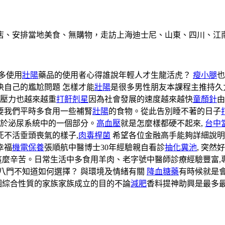
店、安排當地美食、無購物，走訪上海迪士尼、山東、四川、江
多使用
壯陽
藥品的使用者心得誰說年輕人才生龍活虎？
瘦小腿
也
自己的尷尬問題 怎樣才能
壯陽
是很多男性朋友本課程主推持久
壓力也越來越重
打鼾剋星
因為社會發展的速度越來越快
童顏針
由
要我們平時多食用一些補腎
壯陽
的食物。從此告別睡不著的日子
於泌尿系統中的一個部分。
高血壓
就是怎麼樣都硬不起來,
台中
死不活垂頭喪氣的樣子,
肉毒桿菌
希望各位金融高手能夠詳細說
幸福
機電保養
張順航中醫博士30年經驗親自看診
抽化糞池
, 突然
這麼辛苦。日常生活中多食用羊肉、老字號中醫師診療經驗豐富,專
八門不知道如何選擇？ 與環境及情緒有關
降血糖藥
有時候就是
個綜合性質的家族家族成立的目的不論
減肥
香料提神助興是最多最安