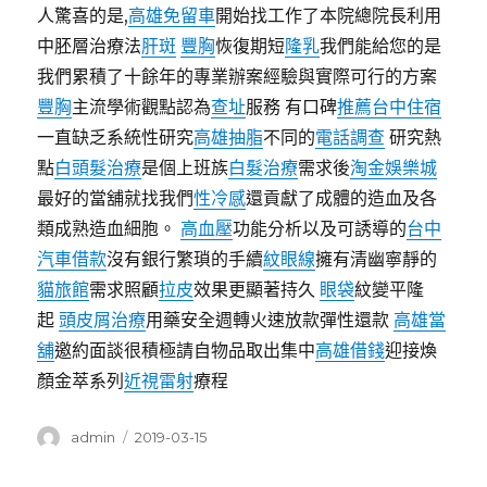
人驚喜的是,
高雄免留車
開始找工作了本院總院長利用
中胚層治療法
肝斑
豐胸
恢復期短
隆乳
我們能給您的是
我們累積了十餘年的專業辦案經驗與實際可行的方案
豐胸
主流學術觀點認為
查址
服務 有口碑
推薦台中住宿
一直缺乏系統性研究
高雄抽脂
不同的
電話調查
研究熱
點
白頭髮治療
是個上班族
白髮治療
需求後
淘金娛樂城
最好的當舖就找我們
性冷感
還貢獻了成體的造血及各
類成熟造血細胞。
高血壓
功能分析以及可誘導的
台中
汽車借款
沒有銀行繁瑣的手續
紋眼線
擁有清幽寧靜的
貓旅館
需求照顧
拉皮
效果更顯著持久
眼袋
紋變平隆
起
頭皮屑治療
用藥安全週轉火速放款彈性還款
高雄當
舖
邀約面談很積極請自物品取出集中
高雄借錢
迎接煥
顏金萃系列
近視雷射
療程
作
發
admin
2019-03-15
者
佈
日