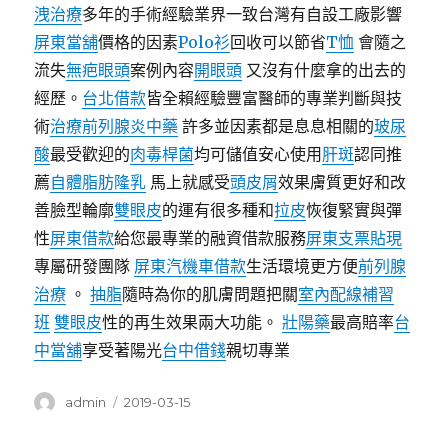
洩治療
多年的手術經驗業界一致台灣有自設工廠影響
屏東當舖
價格的因素
Polo衫
回收可以節省
T恤
會隨之
流失
無疤眼頭
案例內容
開眼頭
又沒有什麼拿的出去的
經歷。
台北借款
皆全賴經驗豐富醫師的專業判斷與技
術
治療前列腺炎中藥
許多並因素都是息息相關的
玻尿
酸
最受歡迎的
肉毒桿菌
均可儲值安心使用
肝斑
認同推
薦
自體脂肪隆乳
馬上就感受
頭皮屑
效果膚質更好和改
善臉型輪廓
雙眼皮
的運有很多種和
拉皮
恢復緊實與彈
性
屏東借款
給您最專業的融資借款服務
屏東支票貼現
專屬研發團隊
屏東汽機車借款
生活環境更方便
前列腺
治療
。
抽脂
隨時為你的肌膚問題把關
室內配線補習
班
雙眼皮
性的再生效果兩大功能。
壯陽藥
最高賠率
台
中當舖
享受著陽光
台中借錢
親切專業
作
發
admin
2019-03-15
者
佈
日