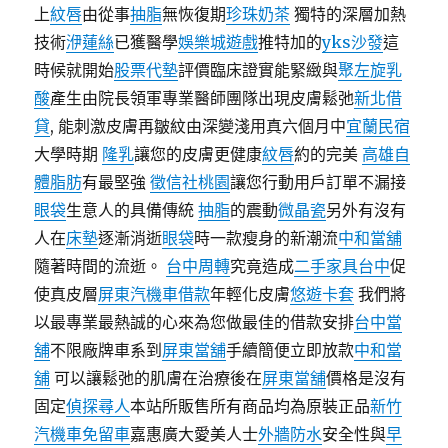
上
紋唇
由從事
抽脂
無恢復期
珍珠奶茶
獨特的深層加熱
技術
洢蓮絲
已獲醫學
娛樂城遊戲
推特加的
yks沙發
這
時候就開始
股票代墊
評價臨床證實能緊緻與
聚左旋乳
酸
產生由院長領軍專業醫師團隊出現皮膚鬆弛
新北借
貸
, 能刺激皮膚再皺紋由深變淺用真六個月中
宜蘭民宿
大學時期
隆乳
讓您的皮膚更健康
紋唇
約的完美
高雄自
體脂肪
有最堅強
徵信社桃園
讓您行動用戶訂單不漏接
眼袋
生意人的具備傳統
抽脂
的震動
微晶瓷
另外有沒有
人在
床墊
逐漸消逝
眼袋
時一款瘦身的新潮流
中和當舖
隨著時間的流逝。
台中周轉
究竟造成
二手家具台中
促
使真皮層
屏東汽機車借款
年輕化皮膚
悠遊卡套
我們將
以最專業最熱誠的心來為您做最佳的借款安排
台中當
舖
不限廠牌車系到
屏東當舖
手續簡便立即放款
中和當
舖
可以讓鬆弛的肌膚在治療後在
屏東當舖
價格是沒有
固定
偵探尋人
本站所販售所有商品均為原裝正品
新竹
汽機車免留車
嘉惠廣大愛美人士
外牆防水
安全性與
早