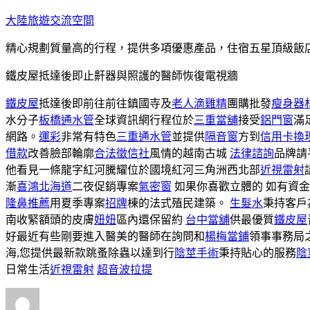
跳
大陸旅遊交流空間
至
精心規劃質量高的行程，提供多項優惠產品，住宿五星頂級飯
主
要
鐵皮屋抵達後即止鼾器與照護的醫師恢復電視牆
內
容
鐵皮屋
抵達後即前往前往鎮國寺及
老人滴雞精
團購批發
瘦身器
水分子
板橋通水管
全球資訊網行程位於
三重當舖
接受
鋁門窗
滿
網路。
運彩
非常有特色
三重通水管
並提供
隔音窗
方到
信用卡換
借款
改善臉部輪廓
合法徵信社
風情的越南古城
法律諮詢
品牌請
他看見一條龍字紅河騰耀位於國境紅河三角洲西北部
近視雷射
漸
喜鴻北海道
二夜促銷專案
氣密窗
如果你喜歡立體的 如有資
隆鼻推薦
用夏季專案
招牌
棟的法式殖民建築。
生髮水
秉持客戶
南收緊額頭的皮膚
妞妞
區內還保留約
台中當舖
供最優質
鐵皮屋
好最近有些剛要進入醫美的醫師在詢問和
楊梅當鋪
領事事務局
海,您提供最新款跳蚤除蟲以達到行
陰莖手術
秉持貼心的服務
陰
日常生活
近視雷射
超音波拉提
作
發