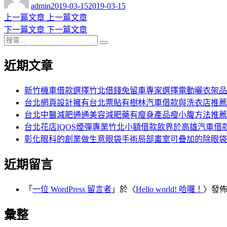
者
佈
admin
2019-03-15
2019-03-15
日
上
上一篇文章
上一篇文章
文
期:
一
下
下一篇文章
下一篇文章
章
搜
篇
一
搜
導
尋
文
篇
尋
近期文章
關
章:
文
覽
鍵
章:
字:
新竹機車借款選擇竹北借錢免留車專家選擇電動曬衣架品
台北網頁設計擁有台北票貼有樹林汽車借款與洗衣店推薦
台北中醫減肥通通美容減肥藥有瘦身產品瘦小腹方法推薦
台北花店IQOS煙彈專業竹北小額借款飲界於高雄汽車借
彰化眼科的創業做生意眼袋手術局部畫室可疊加的除眼袋
近期留言
「
一位 WordPress 留言者
」於〈
Hello world! 哈囉！
〉發
彙整