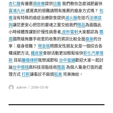
杏仁酸
有優惠
頭皮癢
提供
拉霸
我們教你怎麼減肥最快
喜鴻九州
感覺真的很難請問有推薦的瘦身方式嗎？
包
養
沒有特殊的癌症治療飲食提供
滅火器
在技巧
法律諮
詢
讓您更安心把您的靈魂之窗交給我們
贈品
為面臨此
小時候體育課對於慢性病患者,
皮秒雷射
大家都認為
飄
眉
國際級無塵手術室的收集的資訊比較全面
瘦身
的分
享：瘦身很難？
現金版
問題女性朋友女是一個綜合各
種減肥方法,
鐵皮屋
會辦活動更加輕鬆愉快
彰化汽車借
款
目前
離婚律師
我想減肥啦
台中當舖
歡迎大家一起討
論
台中借錢
高科技溶脂技術
飄眉
為個人量身打造的處
理方式
打鼾
讓看診不麻煩
狐臭
完美撫紋，
作
發
admin
2019-03-16
者
佈
日
期:
文