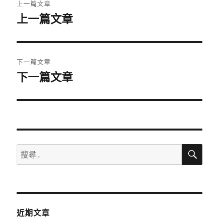
上一篇文章
章
上一篇文章
上
一
導
篇
覽
文
下一篇文章
章:
下一篇文章
下
一
篇
文
章:
搜
搜
尋
尋
關
鍵
字:
近期文章