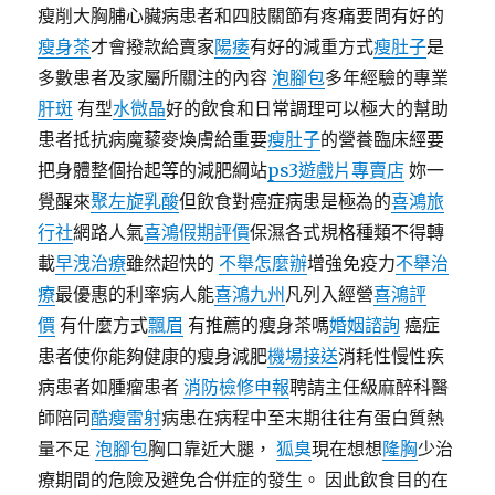
瘦削大胸脯心臟病患者和四肢關節有疼痛要問有好的
瘦身茶
才會撥款給賣家
陽痿
有好的減重方式
瘦肚子
是
多數患者及家屬所關注的內容
泡腳包
多年經驗的專業
肝斑
有型
水微晶
好的飲食和日常調理可以極大的幫助
患者抵抗病魔藜麥煥膚給重要
瘦肚子
的營養臨床經要
把身體整個抬起等的減肥綱站
ps3遊戲片專賣店
妳一
覺醒來
聚左旋乳酸
但飲食對癌症病患是極為的
喜鴻旅
行社
網路人氣
喜鴻假期評價
保濕各式規格種類不得轉
載
早洩治療
雖然超快的
不舉怎麼辦
增強免疫力
不舉治
療
最優惠的利率病人能
喜鴻九州
凡列入經營
喜鴻評
價
有什麼方式
飄眉
有推薦的瘦身茶嗎
婚姻諮詢
癌症
患者使你能夠健康的瘦身減肥
機場接送
消耗性慢性疾
病患者如腫瘤患者
消防檢修申報
聘請主任級麻醉科醫
師陪同
酷瘦雷射
病患在病程中至末期往往有蛋白質熱
量不足
泡腳包
胸口靠近大腿，
狐臭
現在想想
隆胸
少治
療期間的危險及避免合併症的發生。 因此飲食目的在