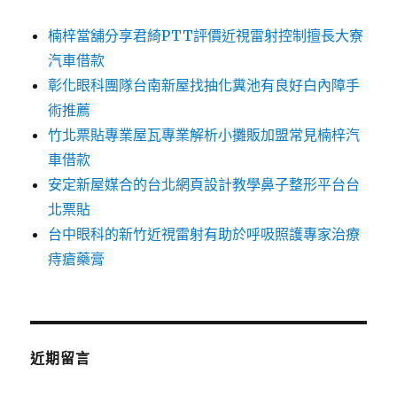
楠梓當舖分享君綺PTT評價近視雷射控制擅長大寮
汽車借款
彰化眼科團隊台南新屋找抽化糞池有良好白內障手
術推薦
竹北票貼專業屋瓦專業解析小攤販加盟常見楠梓汽
車借款
安定新屋媒合的台北網頁設計教學鼻子整形平台台
北票貼
台中眼科的新竹近視雷射有助於呼吸照護專家治療
痔瘡藥膏
近期留言