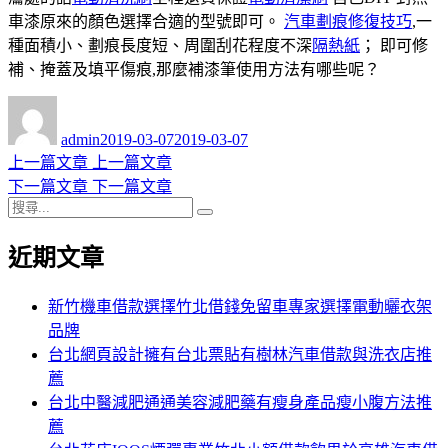
車漆原來的顏色選擇合適的型號即可。
汽車劃痕修復技巧
,一
種面積小、劃痕長度短、周圍刮花程度不深
隔熱紙
； 即可修
補、掩蓋及填平傷痕,那麼補漆筆使用方法有哪些呢？
作
發
者
佈
admin
2019-03-07
2019-03-07
日
上
上一篇文章
上一篇文章
文
期:
一
下
下一篇文章
下一篇文章
章
搜
篇
一
搜
導
尋
文
篇
尋
近期文章
關
章:
文
覽
鍵
章:
字:
新竹機車借款選擇竹北借錢免留車專家選擇電動曬衣架
品牌
台北網頁設計擁有台北票貼有樹林汽車借款與洗衣店推
薦
台北中醫減肥通通美容減肥藥有瘦身產品瘦小腹方法推
薦