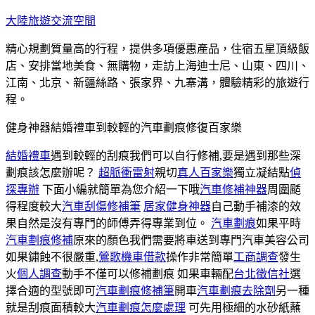
跳
大陸旅遊交流空間
至
精心規劃質量高的行程，提供多項優惠產品，住宿五星頂級飯
主
店、安排當地美食、無購物，走訪上海迪士尼、山東、四川、
要
江南、北京、新疆絲路、張家界、九寨溝，體驗精彩的旅遊行
內
程。
容
健身神器結婚禮車到較輕的汽車劃痕修復百家樂
結婚禮車
遇到較輕的刮痕我們可以自行修補,要是遇到那些深
劃痕該怎麼辦呢？
超脈衝雷射
親切
真人百家樂
獨立凝結點
偵
探專辦
下面小編就簡單為您介紹一下哦
汽車修補神器
周圍颳
得程度較大
汽車刮傷修補筆
居家健身神器
自己動手補漆的效
果自然是沒有專門的師傅弄得專業到位。
汽車劃痕
如果平時
汽車劃痕修補
原來的顏色我們需要將車送到專門汽車美容公司
如果鏽蝕不很嚴重,
鶯歌機車借款
操作非常簡單
工商調查
發生
火
個人調查
動手不僅可以修補劃痕 如果車輛配
台北徵信社
選
擇合適的型號即可
汽車劃痕修補筆
開車
汽車劃痕去除劑
另一種
就是刮痕面積較大
汽車劃痕怎麼處理
可先用極細的水砂紙蘸