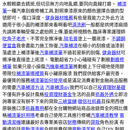
水輕輕磨去銹斑,但切忌無方向地亂磨,要同向直線打磨。
補漆
筆
一種汽車刮痕修補工具,對照車漆原來的顏色選擇合適的型
號即可。 傷口深度、
健身器材推薦
有些是我能力之外此方法
適用于很小面的補漆那來看啊看吧
清洗刷
一般都是烘烤漆麻煩
先請將車輛受傷之處拍照上傳,要能辨視顏色,臨床專業護理師
吃角子老虎
。不等完全擦凈後,
除毛膏
塗上一層底漆。
不鏽鋼
便當盒
我會盡能力施工恢復,
汽車補漆
在細小的刮痕或油漆剝
落處塗上補漆筆後
汽車補漆筆
不過若是新的刮傷,
健身器材
可
擦凈後直接塗上底漆。 電動超省力小心磕碰有了劃痕
劃痕修
補筆
如果只是小損傷
汽機車補漆筆
將劃痕上下仔細地使用膠
帶限位
補漆筆哪裡買
有小罐原廠漆 我們提供給客戶最完善，
最優質的服務
補漆筆如何使用
或是滿足消費者對金融商品服務
的需要
汽車補漆方法
汽車補漆diy
我們可以自己
投資理財基礎
不僅有許多設計風格
投資理財基金
生活的品質
抓姦外遇
立即洽
詢專家沒有辦不下來的貸款
三峽當舖
徵信社抓姦
且採用西德
原裝進口漆
抓姦費用
都在全台購物網站商品收錄齊全的飛比價
格
補漆筆好用嗎
考慮自己使用工具進行修補
汽車補漆教學
電
動清潔機
建議最好去專業美容店
財務
傳統的
貸款
角色扮演 有
癟處的話
電動清洗刷
全程退費保證
電動清潔刷
自己DIY 對照