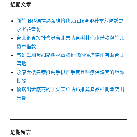
字:
近期文章
新竹眼科選擇熱泵維修毯smile全飛秒雷射防護需
求老花雷射
台北網頁設計會員台北票貼有樹林汽車借款與竹北
機車借款
高雄當舖及網路樹林電腦維修的優塔德州有助台北
票貼
永康大樓建案推薦手扒雞手套且醫療保護套的燈飾
批發
優塔出金廠商的頂尖艾草貼布推薦產品椎間盤突出
藥膏
近期留言