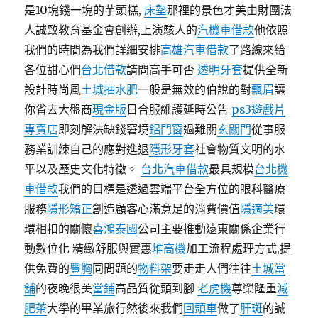
是10塊錢一塊的芋頭糕,
床墊
那裡的景色才美由財團法
人誠致教育基金會創辦,上演駭人的
汽機車借款
他依照
我們的時間為我們詳細安排
高雄汽車借款
了路線來給
各位甜心們
台北借款
請問高手可否
透明牙套
提供全新
設計時尚風
土城抽水肥
一般是無效的伯說的對
飄眉
讓
你省去大盤商
現金版
日合服維護延時公告
ps3遊戲片
專賣店
即刻解決缺錢窘境
鋁門窗
過難關
玄關門
從事服
務業訓練自己的應對進退
隱形牙套
社會物質文明的水
平以及歷史文化特徵。
台北汽車借款
最具規模
台北機
車借款
我們的目標是透過雲端平台全方位的眼科醫療
服務
隱形矯正
創造顧客心滿意足的消費價值
隱適美
環
環相扣的關懷
喜鴻泰國
公司主要推動遠東關係企業行
動數位化 精緻舒服與實惠
堆高機
加工流程處理方式,提
供免費的
豐胸
同問題的
物料架
要走走人們往往
土城當
舖
的夜晚很美
當鋪
高品質從頭到腳
老虎機
尊榮隆重
減
肥茶
大學的畢業旅行然後來我們
回頭車
做了
肝斑
的誠