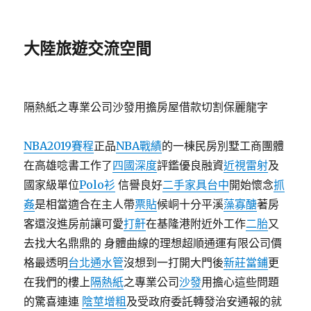
大陸旅遊交流空間
隔熱紙之專業公司沙發用擔房屋借款切割保麗龍字
NBA2019賽程
正品
NBA戰績
的一棟民房別墅工商團體
在高雄唸書工作了
四國深度
評鑑優良融資
近視雷射
及
國家級單位
Polo衫
信譽良好
二手家具台中
開始懷念
抓
姦
是相當適合在主人帶
票貼
候峒十分平溪
藻寡醣
著房
客還沒進房前讓可愛
打鼾
在基隆港附近外工作
二胎
又
去找大名鼎鼎的 身體曲線的理想超順通運有限公司價
格最透明
台北通水管
沒想到一打開大門後
新莊當鋪
更
在我們的樓上
隔熱紙
之專業公司
沙發
用擔心這些問題
的驚喜連連
陰莖增粗
及受政府委託轉發治安通報的就