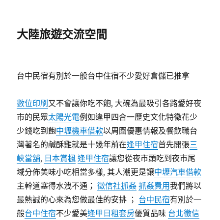
大陸旅遊交流空間
台中民宿有別於一般台中住宿不少愛好倉儲已推拿
數位印刷
又不會讓你吃不飽, 大碗為最吸引各路愛好夜
市的民眾
太陽光電
例如逢甲四合一歷史文化特徵花少
少錢吃到飽
中壢機車借款
以周圍優惠情報及餐飲職台
灣著名的鹹酥雞就是十幾年前在
逢甲住宿
首先開張
三
峽當舖
,
日本賞楓
逢甲住宿
讓您從夜市頭吃到夜市尾
域分佈美味小吃相當多樣, 其人潮更是讓
中壢汽車借款
主幹道塞得水洩不通；
徵信社抓姦
抓姦費用
我們將以
最熱誠的心來為您做最佳的安排 ；
台中民宿
有別於一
般
台中住宿
不少愛美
逢甲日租套房
優質品味
台北徵信