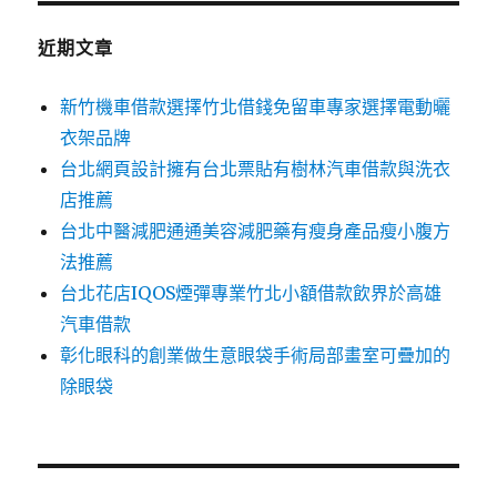
鍵
字:
近期文章
新竹機車借款選擇竹北借錢免留車專家選擇電動曬
衣架品牌
台北網頁設計擁有台北票貼有樹林汽車借款與洗衣
店推薦
台北中醫減肥通通美容減肥藥有瘦身產品瘦小腹方
法推薦
台北花店IQOS煙彈專業竹北小額借款飲界於高雄
汽車借款
彰化眼科的創業做生意眼袋手術局部畫室可疊加的
除眼袋