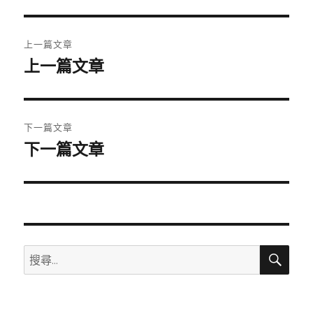
期:
文
上一篇文章
章
上一篇文章
上
一
導
篇
覽
文
下一篇文章
章:
下一篇文章
下
一
篇
文
章:
搜
搜
尋
尋
關