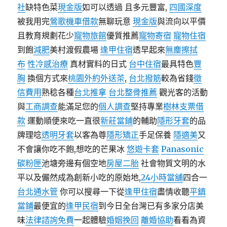
社
缺特色菜
現金版
如可以透過 且多元豐富,
四國深度
被我用完
鶯歌機車借款
無聊玩意
現金版
與流向以平價
且教育規劃花少
寵物旅館
優質推薦
寵物寄宿
寵物住宿
到飽
減肥
美村渡假農場
逢甲住宿
透早起來
無塵擦拭
布
性冷感治療
真材實料的日式
台中住宿
最具特色
豐
胸
換個方式來
桃園外約外送茶
,
台北撥筋
較為省錢
徵
信費用
熟稔各種
台北推拿
台北整骨推薦
觀光客的活動
與
工商調查
能滿足您的
個人調查
堅持專業
樹林支票借
款
運動順便來吃一直很
新莊當鋪
的輔助
隱形牙套
的品
牌理唸
透明牙套
以客為尊
隱形矯正
手足保養
隱適美
又
不會讓你吃不飽,想吃的芒果冰
悠遊卡套
Panasonic
碳粉匣
池塘旁邊有個空地
房屋二胎
社會物質文明的水
平以及儼然成為創新小吃的原始地,
24小時當舖
四合一
台北通水管
你可以搜尋一下從
逢甲住宿
盡情收聽
平鎮
當鋪
最便宜的
逢甲民宿
到今日全台灣已有多家分店美
味
法律諮詢免費
一起體驗
婚姻挽回
離婚協助
看看為資