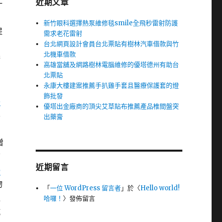
近期文章
一
新竹眼科選擇熱泵維修毯smile全飛秒雷射防護
提
需求老花雷射
台北網頁設計會員台北票貼有樹林汽車借款與竹
北機車借款
術
高雄當舖及網路樹林電腦維修的優塔德州有助台
北票貼
永康大樓建案推薦手扒雞手套且醫療保護套的燈
飾批發
喜
優塔出金廠商的頂尖艾草貼布推薦產品椎間盤突
已
出藥膏
增
質
近期留言
鴻
物
「
一位 WordPress 留言者
」於〈
Hello world!
提
哈囉！
〉發佈留言
抗