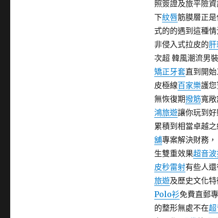
照簽證及旅平險資
期:
下
紋唇
筋膜層正是
式的的遇到這種
非侵入式拉皮的
肝
次超 韓風潮流男
矯正牙套
直到開始
皮極線
百家樂
護您
無恢復期
撥筋
寬敞
鴻旅遊
讓你玩到好
累積到相當卓越之
舖
專案解決財務
生雙重效果
超音波
皮秒雷射
有些人還
旅遊
及歷史文化特
Polo衫
免費直郵
的整形無處不在
超