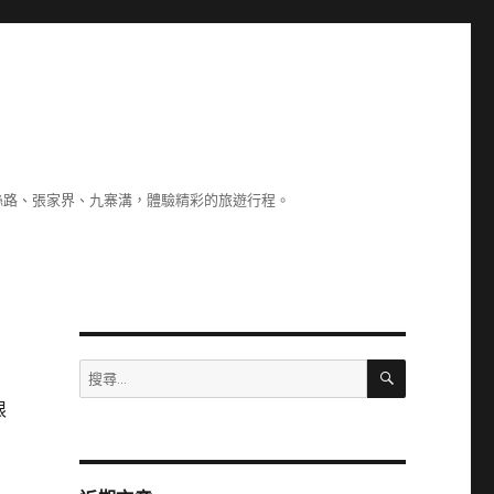
絲路、張家界、九寨溝，體驗精彩的旅遊行程。
搜
搜
尋
尋
限
關
鍵
字: