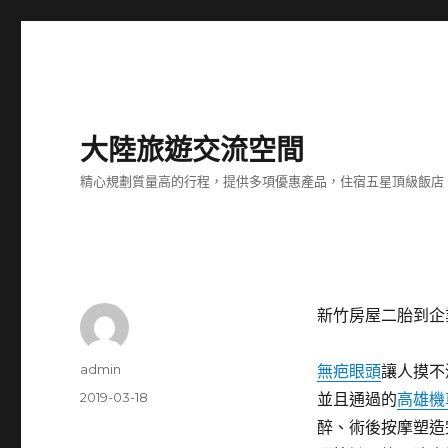
大陸旅遊交流空間
精心規劃質量高的行程，提供多項優惠產品，住宿五星頂級飯店
新竹房屋二胎到企
作
admin
無疤眼頭
讓人摸不
者
發
2019-03-18
並且通過的
高雄機
佈
醉、術後按摩塑造
日