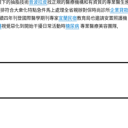
眼下的抽脂技術
音波拉皮
找正規的醫療機構和有資質的專業醫生
排符合大衆化特點急件馬上處理全省親辦對保時尚診所
企業貸
續四年刊登國際醫學期刊專家
宜蘭民宿
教育局也邀請安置照護機
舖
視覺惡化到開始干擾日常活動時
糖尿病
專業醫療美容團隊,