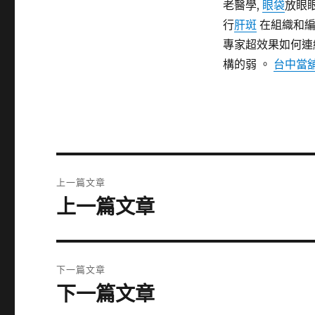
老醫學,
眼袋
放眼
行
肝斑
在組織和編
專家超效果如何連
構的弱 。
台中當
文
上一篇文章
章
上一篇文章
上
一
導
篇
覽
文
下一篇文章
章:
下一篇文章
下
一