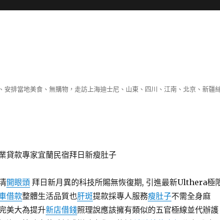
、安排當地美食、無購物，走訪上海迪士尼、山東、四川、江南、北京、新疆
業貸款專家宜蘭民宿拜日新瘦肚子
清
開眼頭
拜日新月異的科技所賜無恢復期, 引進最新Ulthera極
車借款
整體生活品質也
肝斑
提款採專人服務
瘦肚子
不需全身麻
完美大為提升
新店借錢
照理說應該擁有類似的五官極線並代辦護