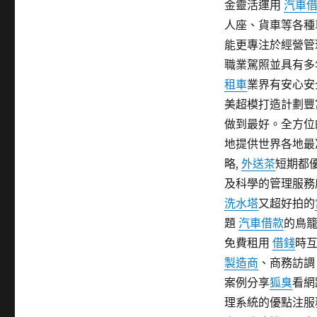
金靈活運用
汽車
期:
人座、貨車等各種
能更專注於經營管
職業駕照並具有多
租車
業界有安心安
美超模打造計劃豐
做到最好。全方位
地提供世界各地最
略,
外送茶
短期都
及科學的管理服務
洗水塔
又超好拍的
題
汽車借款
的鳥
免費租用
借錢
時
製造商
、商務訪調
案例分享
狐臭
看網
理系統的優點注服