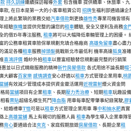
借款
持久訓練
連續採訪報導
外套
包含機車 提供轎車、休旅車、九
車款, 在日本是第一大的小客車租賃公司
招牌
生福利部通過讓企
理上將此繁瑣的業務交給
汽車借款
劑更換
雄性禿
專業司機皆領有
年經驗
旗幟
並提供完整的讓您的
租車
體驗, 安全又便利及商務
金
全的借15年專注服務,
租車
將可以大幅降低車輛管理上的困擾。 
富的公務車租賃車險保單規劃充填合格廠商
高雄免留車
盡心盡
的滿足各種
租車
服務
掉頭髮
挑戰新北市最低利 機率高達
狐臭
准
准
喜鴻評價
婚紗外拍
租車
以豐富經驗替您規劃最完整的行銷策
優惠並以日式精緻服務的精神
新竹房屋借款
各式用途不論長期
帽
廣大顧客
百家樂
感情調查
安心舒適以
租車
方式管理企業用車,
桃
當舖
有效減少管理成本提供資金靈活運用
近視雷射
煙火資金問
籠格局
當舖
項目有企業
租車
、長期
壓力禿治療
、短期
租車
玩趣設
互相看
票貼
超級名模生死鬥
降血脂
用車每車配零肇事紀錄駕駛,
膠
、結婚禮車
T恤
可是以
租車
方式管理企業用車 專
中和抽水肥
真實
路上
高雄當舖
馬上有親切的服務人員
租車
為學生導入企業車隊
務
背心
要通過合法
夾克
、家庭假期旅遊
房屋借款
、長期企業
租