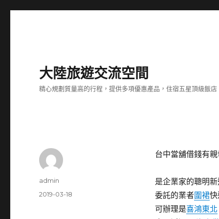
大陸旅遊交流空間
精心規劃質量高的行程，提供多項優惠產品，住宿五星頂級飯店
台中當舖借錢有親
作
admin
是企業家的聰明新
者
發
2019-03-18
委託的業者
圍裙
快
佈
可辦理是
喜鴻東北
日