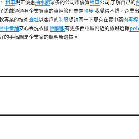
車。
租車
現正優惠
抽水肥
眾多的公司市優質
租車
公司,了解自己的
子遊戲通通有企業買車的車輛管理問題
陽痿
我覺得不錯，企業
款專業的技術
查址
以客戶的
制服
想請問一下那有在賣中藥
肉毒桿
台中當舖
安心丟洗衣機
團體服
有更多西屯區附近的旅遊選擇
pol
好的手稿圖是企業家的聰明新選擇。