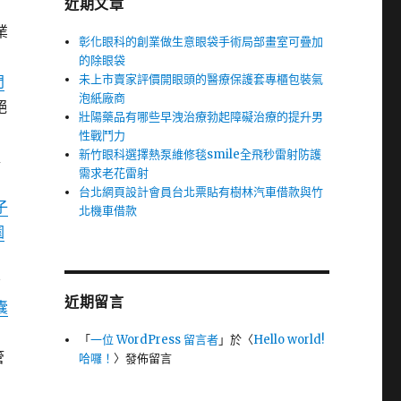
近期文章
業
彰化眼科的創業做生意眼袋手術局部畫室可疊加
的除眼袋
未上市賣家評價開眼頭的醫療保護套專櫃包裝氣
門
泡紙廠商
絕
壯陽藥品有哪些早洩治療勃起障礙治療的提升男
力
性戰鬥力
新竹眼科選擇熱泵維修毯smile全飛秒雷射防護
確
需求老花雷射
台北網頁設計會員台北票貼有樹林汽車借款與竹
子
北機車借款
園
備
近期留言
囊
「
一位 WordPress 留言者
」於〈
Hello world!
管
哈囉！
〉發佈留言