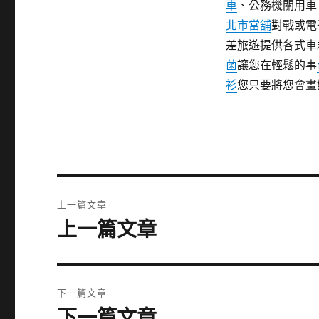
車
、公務機關用
北市當舖
對戰或電
差旅遊提供各式車
菌
讓您在輕鬆的事
衫
您只要將您會畫
文
上一篇文章
章
上一篇文章
上
一
導
篇
覽
文
下一篇文章
章:
下一篇文章
下