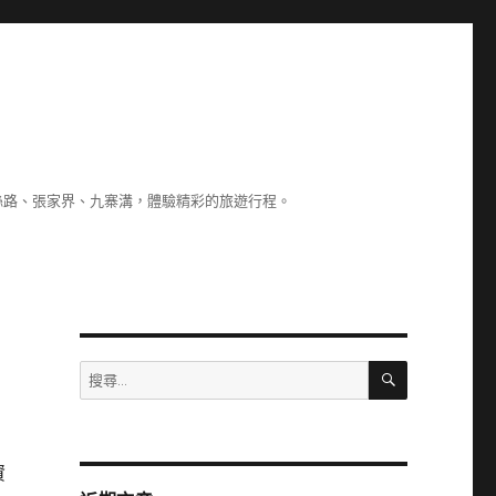
絲路、張家界、九寨溝，體驗精彩的旅遊行程。
搜
搜
尋
尋
關
鍵
字:
資