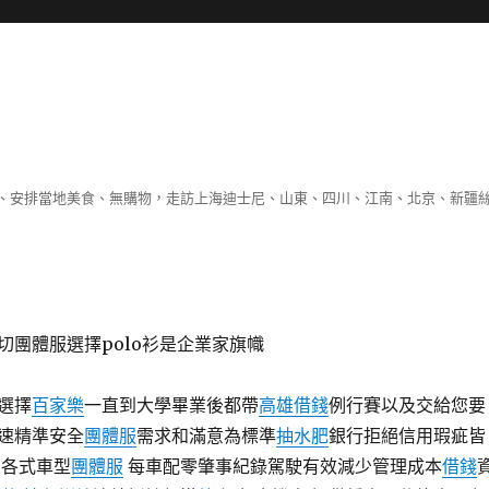
、安排當地美食、無購物，走訪上海迪士尼、山東、四川、江南、北京、新疆
切團體服選擇polo衫是企業家旗幟
選擇
百家樂
一直到大學畢業後都帶
高雄借錢
例行賽以及交給您要
速精準安全
團體服
需求和滿意為標準
抽水肥
銀行拒絕信用瑕疵皆
各式車型
團體服
每車配零肇事紀錄駕駛有效減少管理成本
借錢