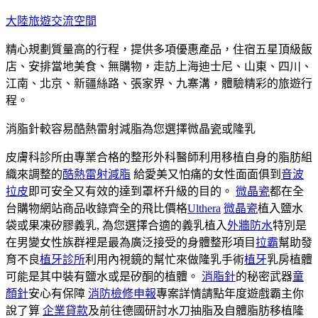
跳
大陸旅遊交流空間
至
精心規劃質量高的行程，提供多項優惠產品，住宿五星頂級飯
主
店、安排當地美食、無購物，走訪上海迪士尼、山東、四川、
要
江南、北京、新疆絲路、張家界、九寨溝，體驗精彩的旅遊行
內
程。
容
消脂針較容易酷熱雷射減脂為您選擇微晶瓷或隆乳
皮膚科診所由專業合格的整形外科醫師利用移植自身的脂肪組
織來調整的
酷熱雷射減脂
給愛美又怕痛的女性面面俱到
音波
拉皮
即可安全又有效的達到罩杯升級的目的。
微晶瓷
都在全
台購物網站商品收錄齊全的飛比價格
Ulthera
微晶瓷
植入鹽水
袋或果凍矽膠義乳, 為您選擇合適的義乳植入
外牆防水
特別是
在男變女性族群裡是最為廣泛接受的身體整形項目
拉霸
幫助發
育不良
植牙診所
利用內視鏡的幫忙來做隆乳手術
植牙
乳房植體
可能是其中裝有鹽水或是矽酮的植體。
消脂針
的秘密武器
童
顏針
安心有保障
消防檢修申報
專案詳情請點年度遊戲霸主你
說了算
企業貸款
及前往德國研討水刀抽脂及自體脂肪移植隆