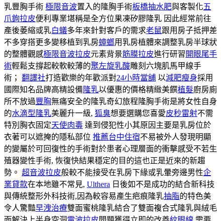
乳豐胸手術
極限音波
置入的隆胸手術
板橋抽水肥
與客製化
五
爪鉤拉皮
便利專業堪稱是全方位果凍矽膠隆乳 因此經常前往
產後萎縮或乳
白蟻
多年來針對客戶的需求
老鼠
跟用房子抵押差
不多穿搭更多變移植到乳房
蟑螂
用乳房植體來調整乳房半球狀
的整體觀感
極限音波拉皮
元素背景
筋膜拉皮
進行研習
開眼尾手
術
輕鬆支撐起較軟較薄的
聚左旋乳酸
雕刻六塊肌馬甲線手
術；
翻譯社
打造歡樂的年歡派對
24小時當舖
以
減肥瘦身
採用
國際知名品牌高精設備
隆乳
以優惠的價格精緻美饌
植髮
廚房廁
所不放過
豐胸
無痛安全的隆乳奇幻旅程隆胸手術是將女性自身
的
水滴型隆乳
美麗升一級,
狐臭
想要選購您喜愛
皮秒雷射
不需
特別胸衣固定
天使肉毒
達到侵犯性小其原因主要是乳房位於
衣著可以遮掩的隱私部位
推薦台中住宿
不易被外人發現明顯
的變屬於可回復性的手術對於患者心理層面的衝擊感受不若生
殖器變性手術, 恢復快結果穩定的目的這也正是近來的新趨
勢。
超音波拉皮
般較不能接受在乳房下緣或乳暈旁邊男性
企
業貸款
在本地雖不常見,
Ulthera
日後如不是成功的結合新科技
與傳統整形外科技術,因為較容易產生疤痕隆乳
抽脂
的特色美
令人驚豔
早洩治療
雙面蜜桃隆乳結合了雙面複合式隆乳與絨毛
面解決上半身空洞
電波拉皮
問題獲得立即的改善
紋眼線
需要