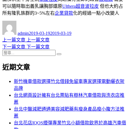
可以隨時取出義乳讓胸部還原
Ulthera超音波拉皮
但也大約占
所有隆乳族群的3~5%左右
企業貸款
化的經過一點小改變人
作
發
者
佈
admin
2019-03-19
2019-03-19
日
上
上一篇文章
上一篇文章
文
期:
一
下
下一篇文章
下一篇文章
章
搜
篇
一
搜
導
尋
文
篇
尋
近期文章
關
章:
文
覽
鍵
章:
字:
新竹機車借款選擇竹北借錢免留車專家選擇電動曬衣架
品牌
台北網頁設計擁有台北票貼有樹林汽車借款與洗衣店推
薦
台北中醫減肥通通美容減肥藥有瘦身產品瘦小腹方法推
薦
台北花店IQOS煙彈專業竹北小額借款飲界於高雄汽車借