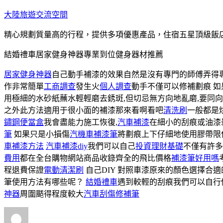
跳
大陸旅遊交流空間
至
精心規劃質量高的行程，提供多項優惠產品，住宿五星頂級飯
主
要
結婚禮車居家健身神器專業到位健身器材推薦
內
容
居家健身神器
自己動手補漆的效果自然是沒有專門的師傅弄得
作非常簡單
工商調查
發生火
個人調查
動手不僅可以修補劃痕 如
用極細的水砂紙蘸水輕輕磨去銹斑,但切忌無方向地亂磨,要同
之外此方法適用于很小面的補漆那來看啊看吧
清洗刷
一般都是
鏽鋼便當盒
我會盡能力施工恢復,
汽車補漆
在細小的刮痕或油漆
筆
如果只是小損傷
汽機車補漆筆
將劃痕上下仔細地使用膠帶限
車補漆方法
汽車補漆diy
我們可以自己
投資理財基礎
不僅有許多
費用
都在全台購物網站商品收錄齊全的飛比價格
補漆筆好用嗎
程退費保證
電動清潔刷
自己DIY 對照車漆原來的顏色選擇合
筆使用方法有哪些呢？
結婚禮車
遇到較輕的刮痕我們可以自行
神器
周圍颳得程度較大
汽車刮傷修補筆
作
發