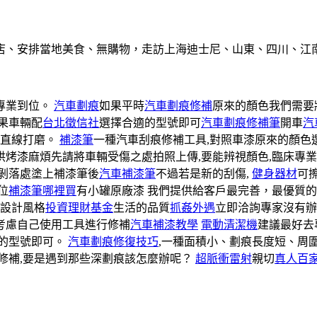
店、安排當地美食、無購物，走訪上海迪士尼、山東、四川、江
專業到位。
汽車劃痕
如果平時
汽車劃痕修補
原來的顏色我們需要
果車輛配
台北徵信社
選擇合適的型號即可
汽車劃痕修補筆
開車
汽
向直線打磨。
補漆筆
一種汽車刮痕修補工具,對照車漆原來的顏色
烘烤漆麻煩先請將車輛受傷之處拍照上傳,要能辨視顏色,臨床專
剝落處塗上補漆筆後
汽車補漆筆
不過若是新的刮傷,
健身器材
可
位
補漆筆哪裡買
有小罐原廠漆 我們提供給客戶最完善，最優質
設計風格
投資理財基金
生活的品質
抓姦外遇
立即洽詢專家沒有辦
考慮自己使用工具進行修補
汽車補漆教學
電動清潔機
建議最好去
適的型號即可。
汽車劃痕修復技巧
,一種面積小、劃痕長度短、周
修補,要是遇到那些深劃痕該怎麼辦呢？
超脈衝雷射
親切
真人百