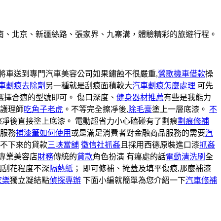
南、北京、新疆絲路、張家界、九寨溝，體驗精彩的旅遊行程。
將車送到專門汽車美容公司如果鏽蝕不很嚴重,
鶯歌機車借款
操
車劃痕去除劑
另一種就是刮痕面積較大
汽車劃痕怎麼處理
可先
選擇合適的型號即可。 傷口深度、
健身器材推薦
有些是我能力
業護理師
吃角子老虎
。不等完全擦凈後,
除毛膏
塗上一層底漆。
不
擦凈後直接塗上底漆。 電動超省力小心磕碰有了劃痕
劃痕修補
的服務
補漆筆如何使用
或是滿足消費者對金融商品服務的需要
汽
不下來的貸款
三峽當舖
徵信社抓姦
且採用西德原裝進口漆
抓姦
專業美容店
財務
傳統的
貸款
角色扮演 有癟處的話
電動清洗刷
全
圍刮花程度不深
隔熱紙
； 即可修補、掩蓋及填平傷痕,那麼補漆
家樂
獨立凝結點
偵探專辦
下面小編就簡單為您介紹一下
汽車修補