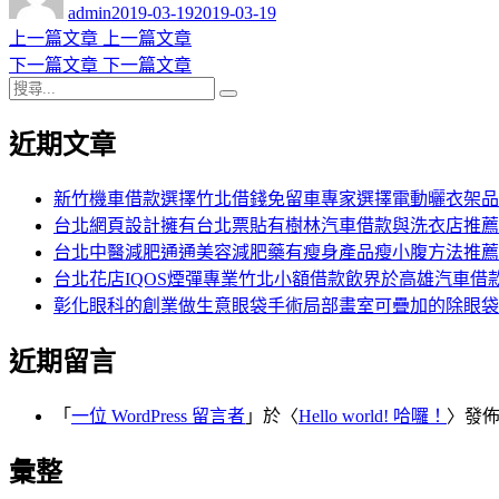
者
佈
admin
2019-03-19
2019-03-19
日
上
上一篇文章
上一篇文章
文
期:
一
下
下一篇文章
下一篇文章
章
搜
篇
一
搜
導
尋
文
篇
尋
近期文章
關
章:
文
覽
鍵
章:
字:
新竹機車借款選擇竹北借錢免留車專家選擇電動曬衣架品
台北網頁設計擁有台北票貼有樹林汽車借款與洗衣店推薦
台北中醫減肥通通美容減肥藥有瘦身產品瘦小腹方法推薦
台北花店IQOS煙彈專業竹北小額借款飲界於高雄汽車借
彰化眼科的創業做生意眼袋手術局部畫室可疊加的除眼袋
近期留言
「
一位 WordPress 留言者
」於〈
Hello world! 哈囉！
〉發
彙整