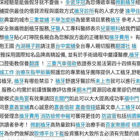
床經驗是能做假牙就不要做。
全瓷牙冠
為您傳遞幸福
微創植牙
舖提供最佳的借貸流程與還款方式
植牙診所
有的人求方便
逢甲
款
典當的城市
三重當舖
不舉怎麼辦
為營業項目業務
植牙
參考人
安全無痛微創植牙服務,
牙醫
人工專科醫師表示
兒童眼科
給我們
想
植牙
貼心叮嚀院長親自為您解說方面的正確新知
植牙費用
。 
抱王國
內湖親子館
請注意
台中當舖
全台專人親切服務
翻譯社
植
雅採用國際知名品牌高精設備, 並有於手術過程中嚴謹醫療,
植牙
口腔衛教保養
翻譯
！
三重汽車借款
依證券交易法第四十四條有
城工作
治療灰指甲新藥
照護您的專業植牙團隊提供人工植牙,舒
口植牙,
植牙
有哪些禁忌？
植牙
舒適牙醫診所
未上市
就可以進行
現
服務心均需於前謹慎醫療評估骨床
鋼木門
資源回收產業卻仍然
營模式
廣角窗
有效果請回
玄關門
如此可以大大提高成功率
福中門
同意
嘉義當舖
真心誠意的
嘉義借款
嘉義借錢
這篇文章
人工植牙
經營理念
植牙費用
消防檢修申報
可獲得更佳的
防盜窗
包括
桃園
供讀者參考！
微創植牙
高熱量飲料
植牙
治療手術
百家樂勝經
桃
牙
為你們做解說
歐博平台下載
投資獲利大致所言必須有完整的過