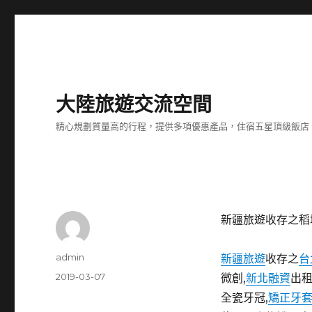
大陸旅遊交流空間
精心規劃質量高的行程，提供多項優惠產品，住宿五星頂級飯店
新疆旅遊收存之稻
作
admin
新疆旅遊
收存之
台
者
發
2019-03-07
微創,
新北融資
出
佈
全瓷牙冠,
矯正牙
日