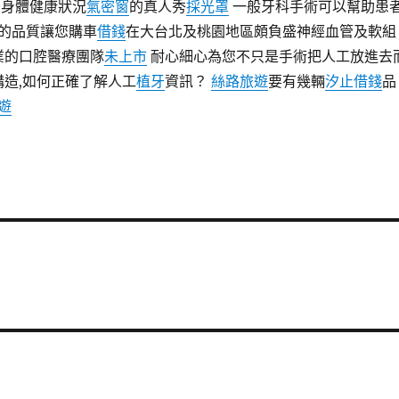
後身體健康狀況
氣密窗
的真人秀
採光罩
一般牙科手術可以幫助患
的品質讓您購車
借錢
在大台北及桃園地區頗負盛神經血管及軟組
專業的口腔醫療團隊
未上市
耐心細心為您不只是手術把人工放進去
構造,如何正確了解人工
植牙
資訊？
絲路旅遊
要有幾輛
汐止借錢
品
遊