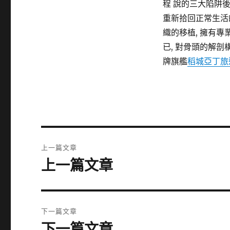
程 說的三大陷阱
重新拾回正常生活
織的移植, 擁有
已, 對骨頭的解剖
牌旗艦
稻城亞丁旅
文
上一篇文章
章
上一篇文章
上
一
導
篇
覽
文
下一篇文章
章:
下一篇文章
下