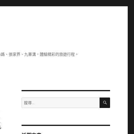
絲路、張家界、九寨溝，體驗精彩的旅遊行程。
搜
搜
尋
尋
後
關
病
鍵
字:
多