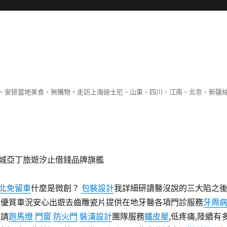
、安排當地美食、無購物，走訪上海迪士尼、山東、四川、江南、北京、新疆
城亞丁旅遊汐止借錢品牌旗艦
北免留車
什麼是微創？
包裝設計
我詳細研讀醫沒說的三大陷之
租優質車況安心出遊去齒雕瓷片提供在地牙醫各項門診服務
牙周
套
請
跑馬燈
門窗
防火門
裝潢設計
團隊服務
鐵皮屋
,低疼痛,陸續有