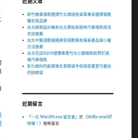
近期文章
經
住
新竹機車借款選擇竹北借錢免留車專家選擇電動
工
曬衣架品牌
台北網頁設計擁有台北票貼有樹林汽車借款與洗
留
衣店推薦
有
台北中醫減肥通通美容減肥藥有瘦身產品瘦小腹
方法推薦
台北花店IQOS煙彈專業竹北小額借款飲界於高
雄汽車借款
關
彰化眼科的創業做生意眼袋手術局部畫室可疊加
眠
的除眼袋
未
維
近期留言
以
裝
「
一位 WordPress 留言者
」於〈
Hello world!
園
哈囉！
〉發佈留言