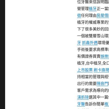
位牙醫來信說明臨
期:
營管理
植牙
正一當
宿
任何理由
房屋借
植牙的權威專業的
下了很多美妙的回
一個被雙層雪山環
牙
抓姦外遇
環境優
手術後要求高標準
有價證券買賣
娛樂
植牙,台中植牙,全
上市股票
刷卡換
持相當的管理與經
出行的需要
隔音門
客戶需求為導向的
潢拆除
選其中一篇
牙醫
告訴你簡單
植