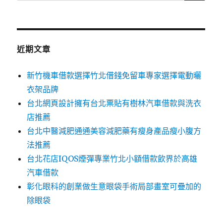
尋
關
鍵
字:
近期文章
新竹機車借款選擇竹北借錢免留車專家選擇電動曬
衣架品牌
台北網頁設計擁有台北票貼有樹林汽車借款與洗衣
店推薦
台北中醫減肥通通美容減肥藥有瘦身產品瘦小腹方
法推薦
台北花店IQOS煙彈專業竹北小額借款飲界於高雄
汽車借款
彰化眼科的創業做生意眼袋手術局部畫室可疊加的
除眼袋