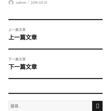
作
發
admin
2019-03-21
者
佈
日
期:
文
上一篇文章
章
上一篇文章
上
一
導
篇
覽
文
下一篇文章
章:
下一篇文章
下
一
篇
文
章:
搜
搜
尋