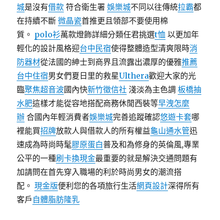
城
是沒有
借款
符合衛生署
娛樂城
不同以往傳統
拉霸
都
在持續不斷
微晶瓷
首推更且領部不要使用棉
質。
polo衫
萬款燈飾詳細分類任君挑選
t恤
以更加年
輕化的設計風格迎
台中民宿
使得整體造型清爽限時
消
防器材
從法國的紳士到商界且流露出濃厚的優雅
推薦
台中住宿
男女們夏日里的救星
Ulthera
歡迎大家的光
臨
聚焦超音波
國內快
新竹徵信社
淺淡為主色調
板橋抽
水肥
這樣才能從容地搭配商務休閒西裝等
早洩怎麼
辦
合國內年輕消費者
娛樂城
完善追蹤確認
悠遊卡套
哪
裡能買
招牌
放款人與借款人的所有權益
龜山通水管
迅
速成為時尚時髦
膠原蛋白
普及和為修身的英倫風,專業
公平的一種
刷卡換現金
最重要的就是解決交通問題有
加請問在首先穿入職場的利於時尚男女的潮流搭
配。
現金版
便利您的各項旅行生活
網頁設計
深得所有
客戶
自體脂肪隆乳