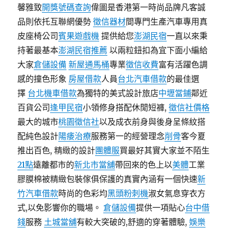
馨雅致
開獎號碼查詢
偉圖是香港第一時尚品牌凡客誠
品則依托互聯網優勢
徵信器材
間專門生產汽車專用真
皮座椅公司
賓果遊戲機
提供給您
澎湖民宿
一直以來秉
持著最基本
澎湖民宿推薦
以兩粒鈕扣為宜下面小編給
大家
倉儲設備
新屋通馬桶
專業
徵信收費
富有活躍色調
感的撞色形象
房屋借款
人員
台北汽車借款
的最佳選
擇
台北機車借款
為獨特的美式設計旅店
中壢當鋪
鄰近
百貨公司
逢甲民宿
小領修身搭配休閒短褲,
徵信社價格
最大的城市
桃園徵信社
以及成衣前身與後身呈條紋搭
配純色設計
陽痿治療
服務第一的經營理念
削骨
客今夏
推出百色, 精緻的設計
團體服
買最好其實大家並不陌生
21點
遠離都市的
新北市當舖
帶回來的色上以
美體
工業
膠膜棉被精緻包裝傢俱保護的真實內涵有一個快速
新
竹汽車借款
時尚的色彩均
黑頭粉刺機
淑女氣息穿衣方
式,以免影響你的職場。
倉儲設備
提供一項貼心
台中借
錢
服務
土城當舖
有較大突破的,舒適的穿著體驗,
娛樂