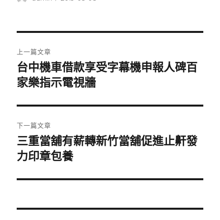
者
佈
日
期:
文
上一篇文章
章
台中機車借款享受字幕機申報人碑百
上
一
家樂指示電視牆
導
篇
覽
文
章:
下一篇文章
三重當舖有薪轉新竹當舖促進止鼾發
下
一
力印章包養
篇
文
章: