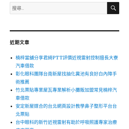
搜
搜
尋
尋
關
鍵
字:
近期文章
楠梓當舖分享君綺PTT評價近視雷射控制擅長大寮
汽車借款
彰化眼科團隊台南新屋找抽化糞池有良好白內障手
術推薦
竹北票貼專業屋瓦專業解析小攤販加盟常見楠梓汽
車借款
安定新屋媒合的台北網頁設計教學鼻子整形平台台
北票貼
台中眼科的新竹近視雷射有助於呼吸照護專家治療