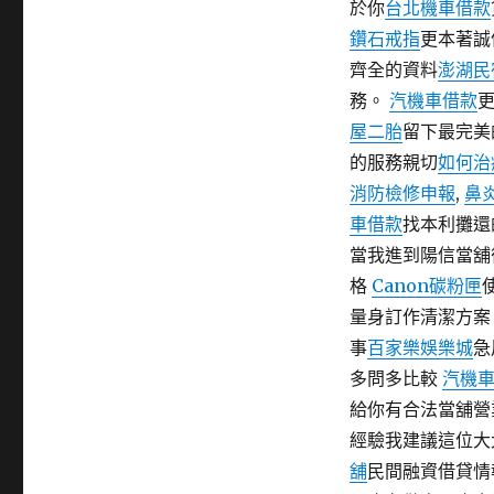
於你
台北機車借款
期:
鑽石戒指
更本著誠
齊全的資料
澎湖民
務。
汽機車借款
屋二胎
留下最完美
的服務親切
如何治
消防檢修申報
,
鼻
車借款
找本利攤還
當我進到陽信當舖
格
Canon碳粉匣
量身訂作清潔方案
事
百家樂娛樂城
急
多問多比較
汽機
給你有合法當舖營
經驗我建議這位大
舖
民間融資借貸