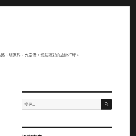
絲路、張家界、九寨溝，體驗精彩的旅遊行程。
搜
搜
尋
尋
關
國
鍵
字:
屬