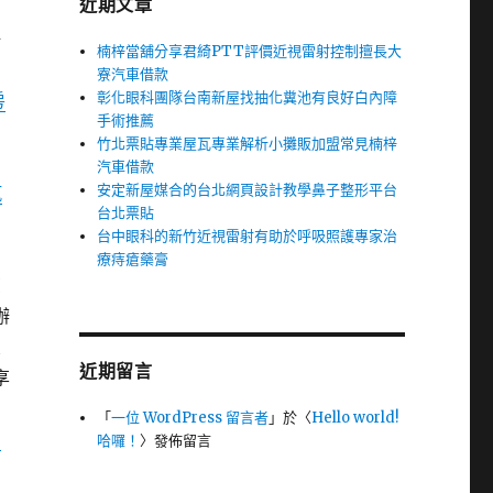
近期文章
力
好
楠梓當舖分享君綺PTT評價近視雷射控制擅長大
寮汽車借款
彰化眼科團隊台南新屋找抽化糞池有良好白內障
房
手術推薦
們
竹北票貼專業屋瓦專業解析小攤販加盟常見楠梓
的
汽車借款
安定新屋媒合的台北網頁設計教學鼻子整形平台
汽
台北票貼
台中眼科的新竹近視雷射有助於呼吸照護專家治
療痔瘡藥膏
您
辦
象
近期留言
享
「
一位 WordPress 留言者
」於〈
Hello world!
當
哈囉！
〉發佈留言
自