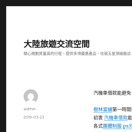
大陸旅遊交流空間
精心規劃質量高的行程，提供多項優惠產品，住宿五星頂級飯店
汽機車借款能避免
作
admin
樹林當舖
第一時間
者
發
2019-03-23
初衷
汽機車借款
佈
各式
團體制服
ps
日