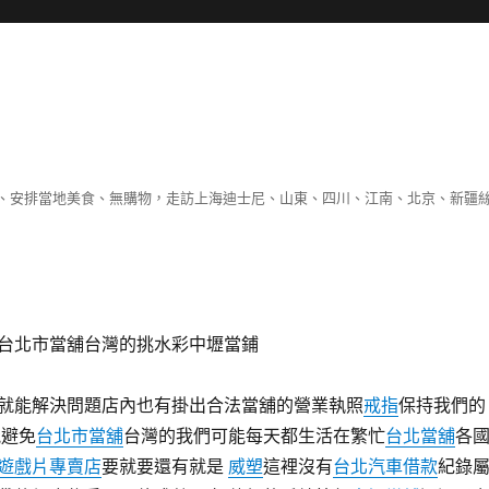
、安排當地美食、無購物，走訪上海迪士尼、山東、四川、江南、北京、新疆
台北市當舖台灣的挑水彩中壢當鋪
就能解決問題店內也有掛出合法當舖的營業執照
戒指
保持我們的
能避免
台北市當舖
台灣的我們可能每天都生活在繁忙
台北當舖
各
3遊戲片專賣店
要就要還有就是
威塑
這裡沒有
台北汽車借款
紀錄