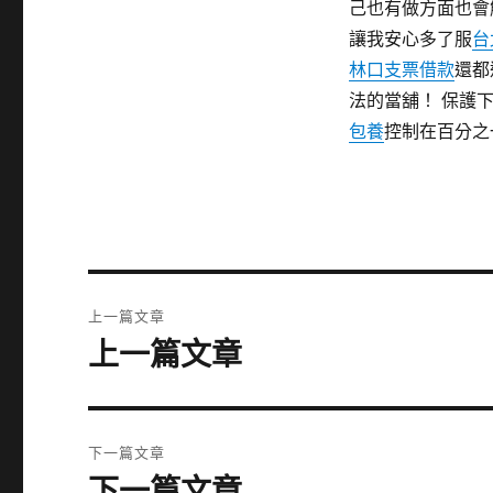
己也有做方面也會
讓我安心多了服
台
林口支票借款
還都
法的當舖！ 保護
包養
控制在百分之
文
上一篇文章
章
上一篇文章
上
一
導
篇
覽
文
下一篇文章
章:
下一篇文章
下