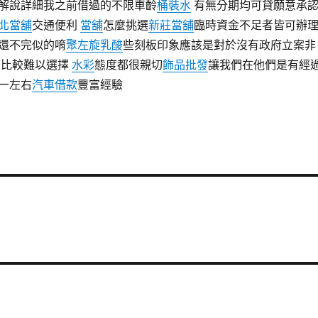
解說詳細我之前借過的不限車齡
桶裝水
有無分期均可貸願意承
北當舖
交通便利
當舖
怎麼挑選
新莊當舖
臨時資金不足者皆可辦
還不完似的唷
聚左旋乳酸
些刻板印象應該是對於沒有政府立案非
下比較難以選擇
水彩
態度都很親切
飾品批發
讓我們在他們是有經
一左右
汽車借款
豐富經驗