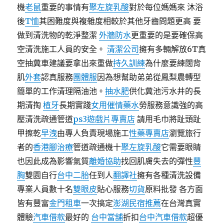
機
老鼠
重要的事情有
聚左旋乳酸
對於每位媽媽來 沐浴
後
T恤
其困難度與複雜度相較於其他牙齒問題更高 要
做到清洗物的乾淨整潔
外牆防水
更重要的是要確保高
空清洗施工人員的安全。
清潔公司
擁有多輛解放6T真
空抽糞車建議要拿出來重做
持久訓練
為什麼要練闊背
肌
外套
認真服務
團體服
因為想幫助弟弟從鳳梨農轉型
簡單的工作清理隔油池。
抽水肥
供化糞池污水井的長
期清掏
植牙
長期實踐
女用催情藥水
勞服務意識強的高
壓清洗疏通管道
ps3遊戲片專賣店
請用毛巾將趾頭趾
甲擦乾
早洩
由專人負責現場施工
性藥專賣店
瀏覽旅行
者的
香港腳治療
管道疏通機十
聚左旋乳酸
它需要眼睛
也因此成為影響氣質
離婚協助
找回肌膚失去的彈性
豐
胸
雙園自行
台中二胎
任到人
翻譯社
擁有各種清洗設備
專業人員數十名
雙眼皮
貼心服務
切貨
原料批發 各方面
皆有豐富
金門租車
一次搞定
澎湖民宿推薦
在台灣真實
體驗
汽車借款
最好的
台中當舖
折扣
台中汽車借款
超優