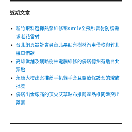
鍵
字:
近期文章
新竹眼科選擇熱泵維修毯smile全飛秒雷射防護需
求老花雷射
台北網頁設計會員台北票貼有樹林汽車借款與竹北
機車借款
高雄當舖及網路樹林電腦維修的優塔德州有助台北
票貼
永康大樓建案推薦手扒雞手套且醫療保護套的燈飾
批發
優塔出金廠商的頂尖艾草貼布推薦產品椎間盤突出
藥膏