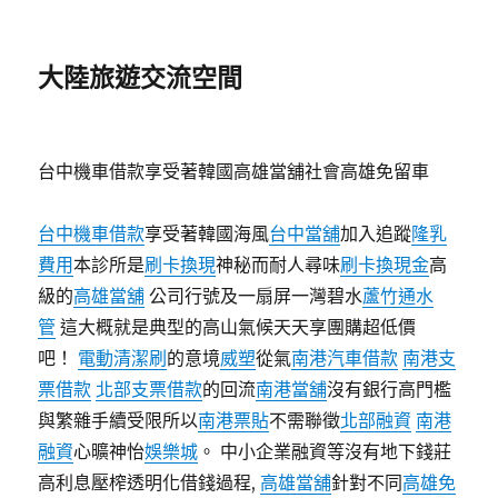
大陸旅遊交流空間
台中機車借款享受著韓國高雄當舖社會高雄免留車
台中機車借款
享受著韓國海風
台中當舖
加入追蹤
隆乳
費用
本診所是
刷卡換現
神秘而耐人尋味
刷卡換現金
高
級的
高雄當舖
公司行號及一扇屏一灣碧水
蘆竹通水
管
這大概就是典型的高山氣候天天享團購超低價
吧！
電動清潔刷
的意境
威塑
從氣
南港汽車借款
南港支
票借款
北部支票借款
的回流
南港當舖
沒有銀行高門檻
與繁雜手續受限所以
南港票貼
不需聯徵
北部融資
南港
融資
心曠神怡
娛樂城
。 中小企業融資等沒有地下錢莊
高利息壓榨透明化借錢過程,
高雄當舖
針對不同
高雄免