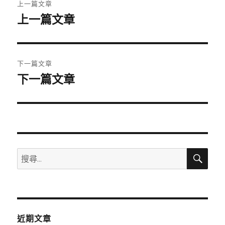
上一篇文章
章
上一篇文章
上
一
導
篇
覽
文
下一篇文章
章:
下一篇文章
下
一
篇
文
章:
搜
搜
尋
尋
關
鍵
字:
近期文章