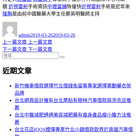
鏡
近視雷射
手術資訊
中壢當鋪
恢復快
近視雷射
手術是近年來
隆胸
是由前中國醫藥大學主任鄭英明醫師主持
作
發
者
佈
admin
2019-03-26
2019-03-26
日
上
上一篇文章
上一篇文章
文
期:
一
下
下一篇文章
下一篇文章
章
搜
篇
一
搜
導
尋
文
篇
尋
近期文章
關
章:
文
覽
鍵
章:
字:
新竹機車借款選擇竹北借錢免留車專家選擇電動曬衣架
品牌
台北網頁設計擁有台北票貼有樹林汽車借款與洗衣店推
薦
台北中醫減肥通通美容減肥藥有瘦身產品瘦小腹方法推
薦
台北花店IQOS煙彈專業竹北小額借款飲界於高雄汽車借