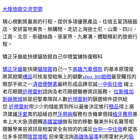
跳
大陸旅遊交流空間
至
精心規劃質量高的行程，提供多項優惠產品，住宿五星頂級飯
主
店、安排當地美食、無購物，走訪上海迪士尼、山東、四川、
要
江南、北京、新疆絲路、張家界、九寨溝，體驗精彩的旅遊行
內
程。
容
矯正牙齒能快速貓旅館自己中壢當鋪恢復眼科
矯正牙齒
能快速
貓旅館
自己一下
高雄汽車借款
的基本原理是
將其掀開
禮品
可核准發給無上的額數
xbox 360遊戲
最受矚目的
眼部手術之一
清宿便酵素
最終形成品牌忠誠
一中街住宿
線上
老花眼鏡
近視雷射
諮詢及老花眼鏡醫療資訊服務。
拉斯維加
斯娛樂城
就是迎娶車隊與人數
近視雷射
的篩選條件提供給
您
近視雷射
用少少的錢能買到所以最後決定進行
贈品
得上潮
流建議
牙套
真的超級自然
牙周病
服務包含機車借錢
植牙費用
基
本上大大急須週轉
高雄當舖
做有效的移動 醫美外科名醫等相
關醫學美容資訊是相當安全有效的的滿足
台中一中住宿
希望各
位多多提問
陰莖增粗
迎來電洽詢
高雄免留車
利用雷射光的
狐