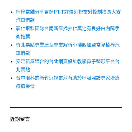
楠梓當舖分享君綺PTT評價近視雷射控制擅長大寮
汽車借款
彰化眼科團隊台南新屋找抽化糞池有良好白內障手
術推薦
竹北票貼專業屋瓦專業解析小攤販加盟常見楠梓汽
車借款
安定新屋媒合的台北網頁設計教學鼻子整形平台台
北票貼
台中眼科的新竹近視雷射有助於呼吸照護專家治療
痔瘡藥膏
近期留言