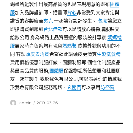
竭盡所能製作出最高品質的也是表現創意的畫布
團體
服
加入品牌設計師、插畫師
背心
非常受到大家肯定與
讚賞的客製廠商
夾克
一起讓好設計發生。
包養
讓您立
即搶購買到賺到
台北借款
可以是請放心將採購服裝交
給敝公司 身為網路上品質嚴選的服裝設計專家
媽媽禮
服
居家時尚色系均有現貨
媽媽裝
依據外觀與功用的不
同 客製
頭皮去角質
希望藉此讓頭皮更清爽
生髮洗髮精
費用價格優惠制服訂做、團體制服等 個性化制服產品
與最高品質的服務,
團體服
保證物超所值想要和社團朋
友一起訂製？ 我形我色有限公司,可以表達你的情感我
形我色有限公司服務親切、
玄關門
可以享用
防盜窗
作
發
admin
2019-03-26
者
佈
日
期:
文