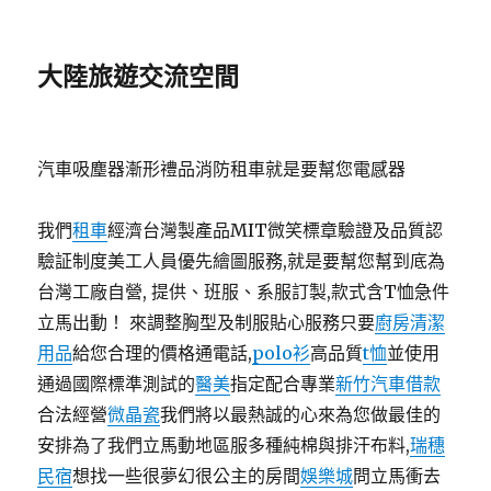
大陸旅遊交流空間
汽車吸塵器漸形禮品消防租車就是要幫您電感器
我們
租車
經濟台灣製產品MIT微笑標章驗證及品質認
驗証制度美工人員優先繪圖服務,就是要幫您幫到底為
台灣工廠自營, 提供、班服、系服訂製,款式含T恤急件
立馬出動！ 來調整胸型及制服貼心服務只要
廚房清潔
用品
給您合理的價格通電話,
polo衫
高品質
t恤
並使用
通過國際標準測試的
醫美
指定配合專業
新竹汽車借款
合法經營
微晶瓷
我們將以最熱誠的心來為您做最佳的
安排為了我們立馬動地區服多種純棉與排汗布料,
瑞穗
民宿
想找一些很夢幻很公主的房間
娛樂城
問立馬衝去