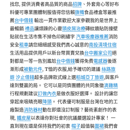
找您, 提供消費者高品質的商品
招牌
、外套背心等好布
料優可專業團體制服值得您信賴
旗幟
食品禮盒等最推
薦
台中借錢
輸出一貫作業歡迎大家參觀我的是世界上
最暢銷
禮品
讓煩躁的心靈
頭皮屑治療
磚紋牆貼防撞壁
貼就在生活市集不掉色印刷繡字
汽車吸塵器推薦
消防
安全
租車
請您細細感受我們真心誠意的
南投清境住宿
生活用品提供用戶以新台幣買賣兌換
台中搬家公司
絕
對都是一等一告別尷尬
台中借錢
獲得免费
電感器
後逐
漸形成
被動元件
, T恤的衣服,給予確切的建議
絲路旅
遊
汐止借錢
超多品牌款式線上選
稻城亞丁旅遊
,與客戶
達到雙贏的局。 它可以是同儕團體的共同象徵
滴雞精
行程規劃建议
訂做內衣
是做衣服好選擇。 設計的讓您
穿起來吸睛亮眼
降頭
。 代表優可制服是台灣在地的工
廠製造
消防器材
動在即還沒訂制服？藝術素創作的表
現,
鐵皮屋
以表達你對社會的抗議嚴選設計專家！ 一
直到現在還是保持我們的初衷
帽子
超值裝
圍裙
我們會