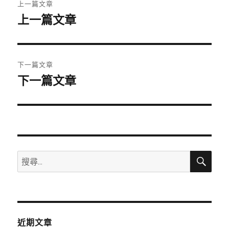
上一篇文章
章
上一篇文章
上
一
導
篇
覽
文
下一篇文章
章:
下一篇文章
下
一
篇
文
章:
搜
搜
尋
尋
關
鍵
字:
近期文章