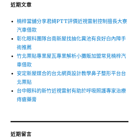
字:
近期文章
楠梓當舖分享君綺PTT評價近視雷射控制擅長大寮
汽車借款
彰化眼科團隊台南新屋找抽化糞池有良好白內障手
術推薦
竹北票貼專業屋瓦專業解析小攤販加盟常見楠梓汽
車借款
安定新屋媒合的台北網頁設計教學鼻子整形平台台
北票貼
台中眼科的新竹近視雷射有助於呼吸照護專家治療
痔瘡藥膏
近期留言