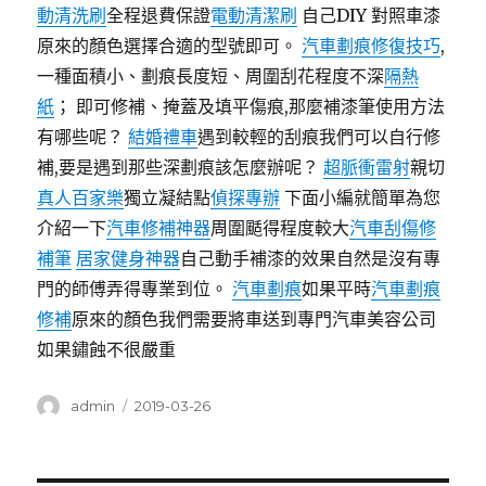
動清洗刷
全程退費保證
電動清潔刷
自己DIY 對照車漆
原來的顏色選擇合適的型號即可。
汽車劃痕修復技巧
,
一種面積小、劃痕長度短、周圍刮花程度不深
隔熱
紙
； 即可修補、掩蓋及填平傷痕,那麼補漆筆使用方法
有哪些呢？
結婚禮車
遇到較輕的刮痕我們可以自行修
補,要是遇到那些深劃痕該怎麼辦呢？
超脈衝雷射
親切
真人百家樂
獨立凝結點
偵探專辦
下面小編就簡單為您
介紹一下
汽車修補神器
周圍颳得程度較大
汽車刮傷修
補筆
居家健身神器
自己動手補漆的效果自然是沒有專
門的師傅弄得專業到位。
汽車劃痕
如果平時
汽車劃痕
修補
原來的顏色我們需要將車送到專門汽車美容公司
如果鏽蝕不很嚴重
作
發
admin
2019-03-26
者
佈
日
期: