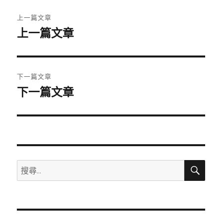
文
上一篇文章
章
上一篇文章
上
一
導
篇
覽
文
下一篇文章
章:
下一篇文章
下
一
篇
文
章:
搜
搜
尋
尋
關
鍵