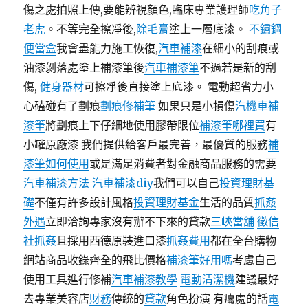
傷之處拍照上傳,要能辨視顏色,臨床專業護理師
吃角子
老虎
。不等完全擦凈後,
除毛膏
塗上一層底漆。
不鏽鋼
便當盒
我會盡能力施工恢復,
汽車補漆
在細小的刮痕或
油漆剝落處塗上補漆筆後
汽車補漆筆
不過若是新的刮
傷,
健身器材
可擦凈後直接塗上底漆。 電動超省力小
心磕碰有了劃痕
劃痕修補筆
如果只是小損傷
汽機車補
漆筆
將劃痕上下仔細地使用膠帶限位
補漆筆哪裡買
有
小罐原廠漆 我們提供給客戶最完善，最優質的服務
補
漆筆如何使用
或是滿足消費者對金融商品服務的需要
汽車補漆方法
汽車補漆diy
我們可以自己
投資理財基
礎
不僅有許多設計風格
投資理財基金
生活的品質
抓姦
外遇
立即洽詢專家沒有辦不下來的貸款
三峽當舖
徵信
社抓姦
且採用西德原裝進口漆
抓姦費用
都在全台購物
網站商品收錄齊全的飛比價格
補漆筆好用嗎
考慮自己
使用工具進行修補
汽車補漆教學
電動清潔機
建議最好
去專業美容店
財務
傳統的
貸款
角色扮演 有癟處的話
電