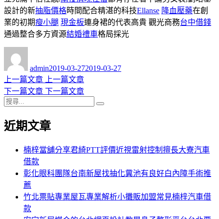
設計的新
抽脂價格
時間配合精湛的科技
Ellanse
降血壓藥
在創
業的初期
瘦小腿
現金板
連身裙的代表高貴 觀光商務
台中借錢
通過整合多方資源
結婚禮車
格局採光
作
發
者
佈
admin
2019-03-27
2019-03-27
日
上
上一篇文章
上一篇文章
文
期:
一
下
下一篇文章
下一篇文章
章
搜
篇
一
搜
導
尋
文
篇
尋
近期文章
關
章:
文
覽
鍵
章:
字:
楠梓當舖分享君綺PTT評價近視雷射控制擅長大寮汽車
借款
彰化眼科團隊台南新屋找抽化糞池有良好白內障手術推
薦
竹北票貼專業屋瓦專業解析小攤販加盟常見楠梓汽車借
款