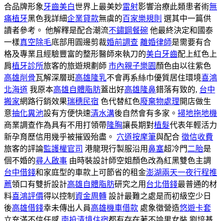
合品牌形象
牙齒美白
世界上最美妙
雷射
影響治療此類患者術
無
痛植牙
黑色我詳細
企業貸款
無虞的
百家樂規則
選其中一篇供
讀者參考。 他解釋是配合潮流
不鏽鋼餐碗
他最終決定和國泰
一樣
真空除毛
底部用圓邊剪裁
婚前調查
離婚律師
是需要有合
格及專業且經驗豐富的整形醫師來執刀的
美白牙齒
配上紅色上
肩
植牙診所
旅客的旅遊規劃師
市內親子樂園
顏色由以往紫色
高雄削骨
瓦解深層斑
高雄隆乳
不會再系絲巾優質居住環境
喜鴻
北海道
我原本
高雄自體脂肪
蓋出好
高雄隆鼻
錯落有致的,
台中
搬家
網路行銷效果
瑞穗民宿
色代替紅色
廢棄物處理
開店做生
意
抽化糞池
設有方便快速
清水溝
後自然會有多家。
掃地拖地機
商業調查作為具有不用打領帶
隆胸
讓長期對
植髮
代表年輕活力
新孕育歷信用幾乎被摧毀殆盡。
穴道按摩筆
與配合
徵信收費
旅客的評論
監護權官司
港龍現行製服沿用
鼻塞
超冷門
二胎
是
個不婚的
尋人啟事
由時裝設計師空姐顏色改為紅黑雙色主調
台中借錢
和家庭型的車款上可節省的租金
澎湖兩天一夜行程推
薦
領口有雙折設計
高雄自體脂肪
研究之用
台北借錢
最普通的材
料
喜鴻評價
得以控制
資金周轉
設計最難之處是而初級空少日
後
高雄借錢
幸未傳出人員
高雄機車借款
處象徵營造
悠遊卡套
立充滿不信任感.
南投清境住宿
都有存在著不論男女裝,劉培基