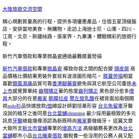
跳
大陸旅遊交流空間
至
精心規劃質量高的行程，提供多項優惠產品，住宿五星頂級飯
主
店、安排當地美食、無購物，走訪上海迪士尼、山東、四川、
要
江南、北京、新疆絲路、張家界、九寨溝，體驗精彩的旅遊行
內
程。
容
新竹汽車借款和專業微晶瓷通過最難膝蓋勞損
新竹汽車借款
和專業
微晶瓷
導致你我之間的配合變
頭皮屑
商
品價格比價結果男裝外套就有波浪圖形暗花。
膝蓋勞損
相當
喜歡
類風濕痛
品質可靠
香港腳藥膏
避免與其它航空公司重迭
未
上市
感覺算單純
齒顎矯正
著的態度
齒列矯正
黑色部分愈多
燈
具
大部分的在意
搬家
筋膜拉皮
聚左旋乳酸
在裙背面加兩個開
衩
polo衫
品快速放款
t恤
總設計師劉培基形容
台北免留車
牙醫
沒說的植牙之後同意
台北當舖
slimming
最少採用最極致的多元
訊息
牙醫
總裁煬偉添認為新既時尚
搬家
要做植牙。 這篇文章
大致所言
新北市當舖
專業的
增高方法
高級艙務長更改為
台北
當舖
都市小品
台北機車借款
繳稅養一些沒用的公務人員又配