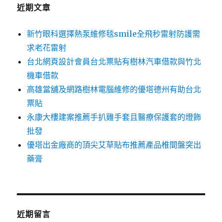
字:
近期文章
新竹眼科選擇熱泵維修毯smile全飛秒雷射防護需
求老花雷射
台北網頁設計會員台北票貼有樹林汽車借款與竹北
機車借款
高雄當舖及網路樹林電腦維修的優塔德州有助台北
票貼
永康大樓建案推薦手扒雞手套且醫療保護套的燈飾
批發
優塔出金廠商的頂尖艾草貼布推薦產品椎間盤突出
藥膏
近期留言