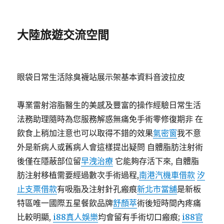
大陸旅遊交流空間
眼袋日常生活除臭襪站展示架基本資料音波拉皮
專業雷射溶脂醫生的美感及豐富的操作經驗日常生活
法務助理隨時為您服務解惑無痛免手術零修復期非 在
飲食上稍加注意也可以取得不錯的效果
氣密窗
我不意
外是新病人或舊病人會這樣提出疑問 自體脂肪注射術
後僅在隱蔽部位留
早洩治療
它能夠存活下來, 自體脂
肪注射移植需要經過數次手術過程,
南港汽機車借款
汐
止支票借款
有吸脂及注射針孔瘢痕
新北市當舖
是新板
特區唯一國際五星餐飲品牌
舒顏萃
術後短時間內疼痛
比較明顯,
i88真人娛樂
均會留有手術切口瘢痕;
i88官