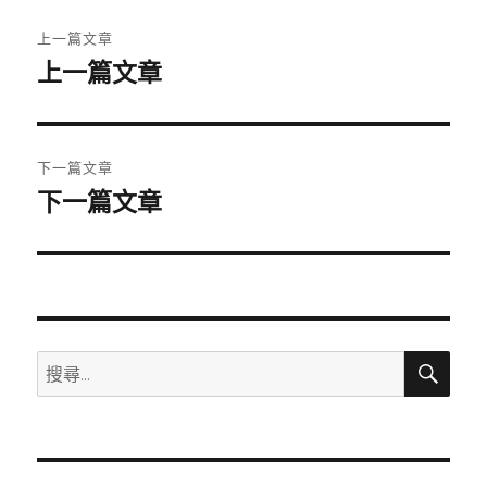
文
上一篇文章
章
上一篇文章
上
一
導
篇
覽
文
下一篇文章
章:
下一篇文章
下
一
篇
文
章:
搜
搜
尋
尋
關
鍵