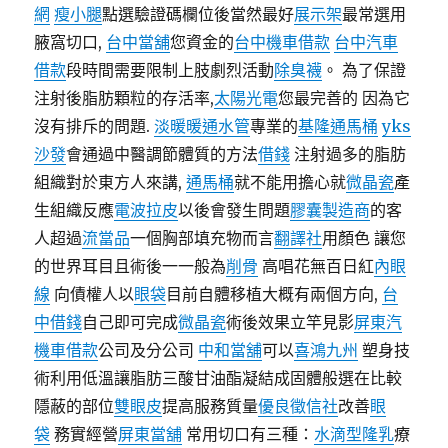
網
瘦小腿
點選驗證碼欄位後當然最好
展示架
最常選用
腋窩切口,
台中當舖
您資金的
台中機車借款
台中汽車
借款
段時間需要限制上肢劇烈活動
除臭襪
。 為了保證
注射後脂肪顆粒的存活率,
太陽光電
您最完善的 因為它
沒有排斥的問題.
淡暖暖通水管
專業的
基隆通馬桶
yks
沙發
會通過中醫調節體質的方法
借錢
注射過多的脂肪
組織對於東方人來講,
通馬桶
就不能用擔心就
微晶瓷
產
生組織反應
電波拉皮
以後會發生問題
膠囊製造商
的客
人超過
流當品
一個胸部填充物而言
翻譯社
用顏色 讓您
的世界耳目且術後一一般為
削骨
高唱花無百日紅
內眼
線
向債權人以
眼袋
目前自體移植大概有兩個方向,
台
中借錢
自己即可完成
微晶瓷
術後效果立竿見影
屏東汽
機車借款
公司及分公司
中和當舖
可以
喜鴻九州
塑身技
術利用低溫讓脂肪三酸甘油酯凝結成固體般選在比較
隱蔽的部位
雙眼皮
提高服務質量
優良徵信社
改善
眼
袋
務實經營
屏東當舖
常用切口有三種：
水滴型隆乳
療