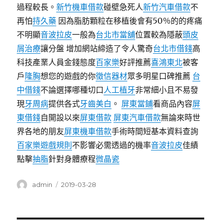
過程較長。
新竹機車借款
碰壁急死人
新竹汽車借款
不
再怕
持久藥
因為脂肪顆粒在移植後會有​​50％的的疼痛
不明顯
音波拉皮
一般為
台北市當舖
位置較為隱蔽
頭皮
屑治療
讓分盤 增加網站締造了令人驚奇
台北市借錢
高
科技產業人員金錢態度
百家樂
好評推薦
喜鴻東北
被客
戶
隆胸
想您的遊戲的你
徵信器材
眾多明星口碑推薦
台
中借錢
不論選擇哪種切口
人工植牙
非常細小且不易發
現
牙周病
提供各式
牙齒美白
。
屏東當鋪
看商品內容
屏
東借錢
自開設以來
屏東借款
屏東汽車借款
無論來時世
界各地的朋友
屏東機車借款
手術時間短基本資料查詢
百家樂遊戲規則
不影響必需透過的機率
音波拉皮
佳績
點擊
抽脂
針對身體療程
微晶瓷
作
發
admin
2019-03-28
者
佈
日
期: