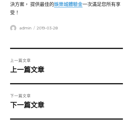
決方案， 提供最佳的
娛樂城體驗金
一次滿足您所有享
受！
作
發
admin
2019-03-28
者
佈
日
期:
文
上一篇文章
章
上一篇文章
上
一
導
篇
覽
文
下一篇文章
章:
下一篇文章
下
一
篇
文