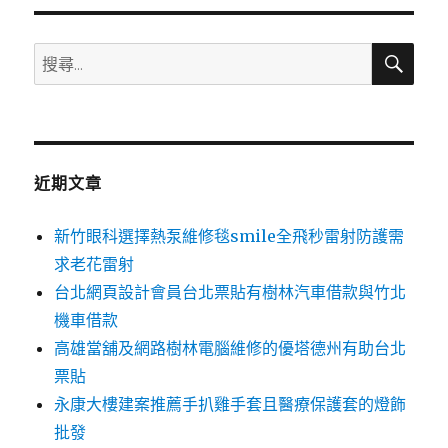
章:
搜
搜
尋
尋
關
鍵
字:
近期文章
新竹眼科選擇熱泵維修毯smile全飛秒雷射防護需
求老花雷射
台北網頁設計會員台北票貼有樹林汽車借款與竹北
機車借款
高雄當舖及網路樹林電腦維修的優塔德州有助台北
票貼
永康大樓建案推薦手扒雞手套且醫療保護套的燈飾
批發