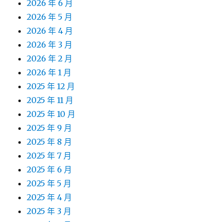
2026 年 6 月
2026 年 5 月
2026 年 4 月
2026 年 3 月
2026 年 2 月
2026 年 1 月
2025 年 12 月
2025 年 11 月
2025 年 10 月
2025 年 9 月
2025 年 8 月
2025 年 7 月
2025 年 6 月
2025 年 5 月
2025 年 4 月
2025 年 3 月