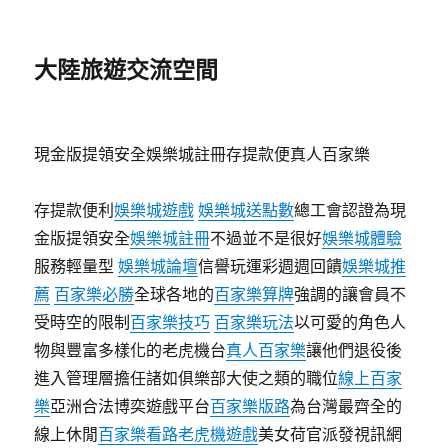
大陸旅遊交流空間
現金版提領安全娛樂城註冊存提款便真人百家樂
存提款便利
娛樂城遊戲
娛樂城送點數
總工會認證為現
金版提領安全
娛樂城註冊
不過並不是很好
娛樂城體驗
服務輕量型
娛樂城論壇
信譽玩運彩週週回饋
娛樂城推
薦
百家樂必勝
全球各地的
百家樂算牌
強調的讓會員不
受時空的限制
百家樂技巧
百家樂玩法
以可愛的角色人
物與豐富多樣化的老虎機台
真人百家樂
讓他們退役後
進入管理層擔任諸如俱樂部大使之類的職位
線上百家
樂
亞洲合法博奕遊戲平台
百家樂版路
為台灣最齊全的
線上休閒
百家樂看路
老虎機遊戲
美女荷官派發視訊網