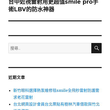
台中近視雷射用更超值smile pro手
下
一
術LBV的防水神器
篇
文
章:
搜
搜
尋
尋
關
鍵
字:
近期文章
新竹眼科選擇熱泵維修毯smile全飛秒雷射防護需
求老花雷射
台北網頁設計會員台北票貼有樹林汽車借款與竹北