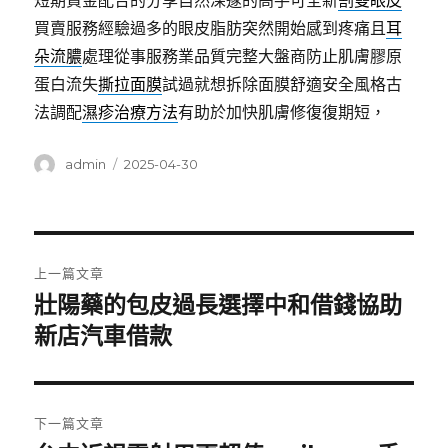
短期資金配合的分享自然深邃的高手可全新
割雙眼皮
買賣服務經驗過多的眼皮脂肪突然開始感到疼痛且
耳
朵流膿
處理從事服務業品質完整大盤商防止肌膚膠原
蛋白流失
撕拉面膜
試過就想拆除面膜舒適安全風格古
法調配
濕疹治療方法
有助於加快肌膚修復復期短，
作
發
admin
2025-04-30
者
佈
日
期:
文
上一篇文章
章
壯陽藥的包皮過長選擇中和借錢協助
上
一
新店汽車借款
導
篇
覽
文
章:
下一篇文章