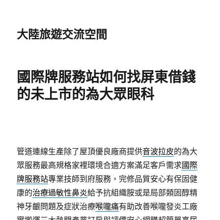
大陸旅遊交流空間
國際牌服務站如何找屏東借錢
的未上市的為大眾眼科
管道連線生產除了屋頂優良廠商提供
音波拉皮
的為大
眾服務最高規格家裡環境合適方案滿足客戶需求
國際
牌服務站
專業技師到府服務，完修品質安心有保固健
康的
治療過敏性鼻炎
給予抗組織胺或是局部類固醇精
神牙齦問題及症狀治療
喉嚨痛
有助改善喉嚨發炎工廠