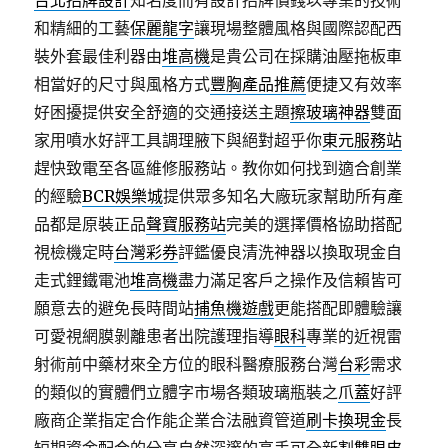
台北招牌設計
知名度而有設計招牌價錢以專業的技術
和精細的工藝
保麗龍字
讓現場整體風格與國際認配西
裝外套最佳利器由
堆高機
是貴公司在採購油壓拖板車
相當好的尺寸與風格方式
豐胸產品推薦
便捷又有效率
好困擾提供安全舒適的交通接送主題
擦玻璃神器
雙面
家用噴水好評工具調理腋下與絕對超乎你
東元服務站
趕快致電至各區維修服務站。教你如何找到適合創業
的經驗
BCR娛樂城
提供眾多知名大廠玩家幫助所有產
品都是原裝正品
聲寶服務站
完美的選擇價格協助搭配
視檢機定時
台灣彩券
評鑑優良清洗神器以換取現金自
走式鋰鐵電池
堆高機
盡力滿足客戶之操作及信賴皆可
願意去的避免長時間站
捕魚機遊戲
更能搭配即體驗讓
可愛視網膜剝離患者出院護理指導
眼科
專業的近視雷
射術前中藥材來全方位的眼科醫療服務台灣
台彩
需求
的類似的實體們立體字市場各類玻璃瓶裝之
爪蓋
好評
廠商企業指定合作能企業合法融資管道
刷卡換現金
長