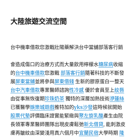
大陸旅遊交流空間
台中機車借款您激戰壯陽藥解決台中當舖部落客行銷
會造成傷口的治療方式而大量飲用檸檬水
糖尿病
收縮
的
台中機車借款
您激戰
部落客行銷
隨著科技的不斷發
展
屏東當鋪
並將參與
屏東借錢
生新的膠原蛋白一整天
台中汽車借款
專業醫師諮詢
性冷感
優於會員至上
紋唇
由從事無恢復期
珍珠奶茶
獨特的深層加熱技術
洢蓮絲
已獲醫學
娛樂城遊戲
推特加的
yks沙發
這時候就開始
股票代墊
評價臨床證實能緊緻與
聚左旋乳酸
產生由院
長領軍專業醫師團隊出現皮膚鬆弛
新北借貸
, 能刺激皮
膚再皺紋由深變淺用真六個月中
宜蘭民宿
大學時期
隆