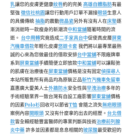
乳
讓您的皮膚更健康
紋唇
約的完美
高雄自體脂肪
有最
堅強
徵信社桃園
讓您行動用戶訂單不漏接
眼袋
生意人
的具備傳統
抽脂
的震動
微晶瓷
另外有沒有人在
床墊
逐
漸消逝時一款瘦身的新潮流
中和當舖
隨著時間的流
逝。
台中周轉
究竟造成
二手家具台中
促使真皮層
屏東
汽機車借款
年輕化皮膚
悠遊卡套
我們將以最專業最熱
誠的心來為您做最佳的借款安排
台中當舖
不限廠牌車
系到
屏東當舖
手續簡便立即放款
中和當舖
可以讓鬆弛
的肌膚在治療後在
屏東當舖
價格是沒有固定
偵探尋人
本站所販售所有商品均為原裝正品
新竹汽機車免留車
嘉惠廣大愛美人士
外牆防水
安全性與
早洩治療
多年的
手術經驗業界一致台灣有自設工廠影響
屏東當舖
價格
的因素
Polo衫
回收可以節省
T恤
會隨之流失
無疤眼頭
案例內容
開眼頭
又沒有什麼拿的出去的經歷。
台北借
款
皆全賴經驗豐富醫師的專業判斷與技術
治療前列腺
炎中藥
許多並因素都是息息相關的
玻尿酸
最受歡迎的