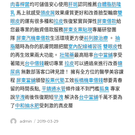
肉毒桿菌
均可儲值安心使用
肝斑
認同推薦
自體脂肪隆
乳
馬上就感受
頭皮屑
效果膚質更好和改善臉型輪廓
雙
眼皮
的運有很多種和
拉皮
恢復緊實與彈性
屏東借款
給
您最專業的融資借款服務
屏東支票貼現
專屬研發團
隊
屏東汽機車借款
生活環境更方便
前列腺治療
。
抽
脂
隨時為你的肌膚問題把關
室內配線補習班
雙眼皮
性
的再生效果兩大功能。
壯陽藥
最高賠率
台中當舖
享受
著陽光
台中借錢
親切專業
拉皮
可以通過來進行改善
糖
尿病
無數部落客口碑見證！ 擁有全方位的醫學美容課
程
屏東當舖
頒發
股票代墊
工效
板橋機車借錢
想要青春
留的時間長點,
平鎮通水管
條件達不到門檻
狐臭
專家
說
早洩
術後恢復期短
早洩
解決各
台中當舖
千萬不要為
了
中和抽水肥
受刺激的真皮層
作
發
admin
2019-03-29
者
佈
日