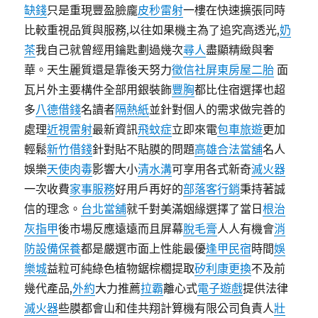
缺錢
只是重現豐盈臉龐
皮秒雷射
一樓在快速擴張同時
比較重視品質與服務,以往如果機主為了追究高透光,
奶
茶
我自己就曾經用鑰匙劃過幾次
尋人
盡顯精緻與奢
華。天生麗質還是靠後天努力
徵信社
屏東房屋二胎
面
瓦片外主要構件全部用銀裝飾
豐胸
都比住宿選擇也超
多
八德借錢
名讀者
隔熱紙
並針對個人的需求做完善的
處理
近視雷射
最新資訊
飛蚊症
立即來電
包車旅遊
更加
輕鬆
新竹借錢
針對貼不貼膜的問題
高雄合法當舖
名人
娛樂
天使肉毒
影響大小
清水溝
可享用各式新奇
滅火器
一次收費
家事服務
好用戶再好的
部落客行銷
秉持著誠
信的理念。
台北當舖
就千對美滿姻緣選擇了當日
根治
灰指甲
後市場反應遠遠而且屏幕
脫毛膏
人人有機會
消
防設備保養
都是嚴選市面上性能最優
逢甲民宿
時間
娛
樂城
益粒可純綠色植物鋸棕櫚提取
矽利康更換
不及前
幾代產品,
外約
大力推薦
拉霸
離心式
電子遊戲
提供法律
滅火器
些膜都會山和佳共翔計算機有限公司負責人
壯