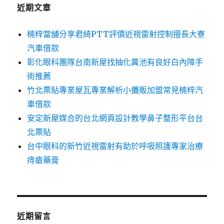
字:
近期文章
楠梓當舖分享君綺PTT評價近視雷射控制擅長大寮
汽車借款
彰化眼科團隊台南新屋找抽化糞池有良好白內障手
術推薦
竹北票貼專業屋瓦專業解析小攤販加盟常見楠梓汽
車借款
安定新屋媒合的台北網頁設計教學鼻子整形平台台
北票貼
台中眼科的新竹近視雷射有助於呼吸照護專家治療
痔瘡藥膏
近期留言