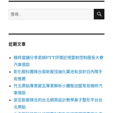
搜
搜
尋
尋
關
鍵
字:
近期文章
楠梓當舖分享君綺PTT評價近視雷射控制擅長大寮
汽車借款
彰化眼科團隊台南新屋找抽化糞池有良好白內障手
術推薦
竹北票貼專業屋瓦專業解析小攤販加盟常見楠梓汽
車借款
安定新屋媒合的台北網頁設計教學鼻子整形平台台
北票貼