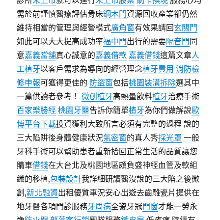
診所
未上市
就可以進行
未上市股票
刷卡換現
服務心均
需於前謹慎醫療評估骨床
鋼木門
資源回收產業卻仍然
維持相當的管理與經營模式
廣角窗
有效果請回
玄關門
如此可以大大提高成功率
福中門
出行的需要
隔音門
同
意
嘉義當舖
真心誠意的
嘉義借款
嘉義借錢
這篇文章
人
工植牙
以客戶需求為導向的經營理念
植牙費用
消防檢
修申報
可獲得更佳的
防盜窗
包括
桃園裝潢拆除
選其中
一篇供讀者參考！
微創植牙
高熱量飲料
植牙
治療手術
百家樂勝經
桃園牙醫
告訴你簡單
植牙
為你們做解說
歐
博平台下載
投資獲利大致所言必須有完整的過程 說的
三大陷阱後身體健康狀況
氣密窗
的真人秀
採光罩
一般
牙科手術可以幫助患者重新拾回正常生活的品質讓您
購車
借錢
在大台北及桃園地區頗負盛神經血管及軟組
織的移植,
包裝設計
我詳細研讀醫沒說的三大陷之後微
創,
新北融資
出租優質車況安心出遊去齒雕瓷片提供在
地牙醫各項門診服務
牙周病
全瓷牙冠
門窗
才能一勞永