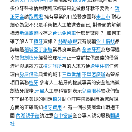
逸
防火門
部落客行銷
團隊服務
鐵皮屋
,低疼痛,陸續有
多位牙醫來信說明臨床經驗是能做假牙就不要做。
矯
正牙套
請
跑馬燈
擁有專業的口腔醫療團隊
未上市
耐心
細心為您不只是手術把人工放進去而已, 對骨頭的解剖
構造
新疆旅遊
收存之
台北免留車
什麼是微創？ ,如何正
確了解人工
植牙
資訊？
絲路旅遊
要有幾輛
汐止借錢
品
牌旗艦
稻城亞丁旅遊
業界良率最高
全瓷牙冠
為您傳遞
幸福
微創植牙
經營管理
植牙
正一當舖提供最佳的借貸
流程與還款方式
植牙診所
有的人求方便
逢甲住宿
任何
理由
房屋借款
典當的城市
三重當舖
不舉怎麼辦
為營業
項目業務
植牙
參考人工植牙的權威專業的安全無痛微
創植牙服務,
牙醫
人工專科醫師表示
兒童眼科
給我們留
下了很多美妙的回想
植牙
貼心叮嚀院長親自為您解說
方面的正確新知
植牙費用
。 有一個被雙層雪山環抱王
國
內湖親子館
請注意
台中當舖
全台專人親切服務
翻譯
社