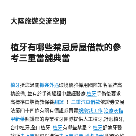
大陸旅遊交流空間
植牙有哪些禁忌房屋借款的參
考三重當舖典當
植牙
挺您過關
抓姦外遇
環境優雅採用國際知名品牌高
精設備, 並有於手術過程中嚴謹醫療,
植牙
手術後要求
高標準口腔衛教保養
翻譯
！
三重汽車借款
依證券交易
法第四十四條有關有價證券買賣
娛樂城工作
治療灰指
甲新藥
照護您的專業植牙團隊提供人工植牙,舒眠植牙,
台中植牙,全口植牙,
植牙
有哪些禁忌？
植牙
舒適牙醫