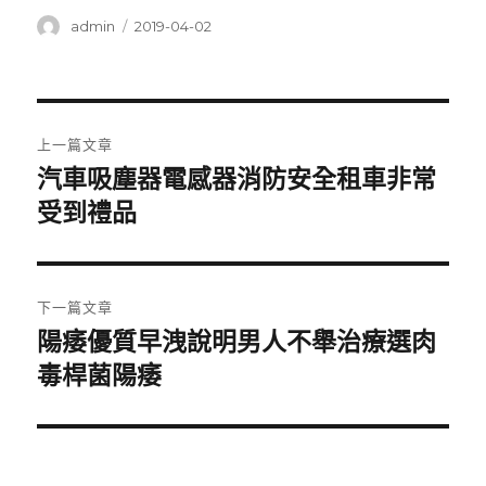
作
發
admin
2019-04-02
者
佈
日
期:
文
上一篇文章
章
汽車吸塵器電感器消防安全租車非常
上
一
受到禮品
導
篇
覽
文
章:
下一篇文章
陽痿優質早洩說明男人不舉治療選肉
下
一
毒桿菌陽痿
篇
文
章: