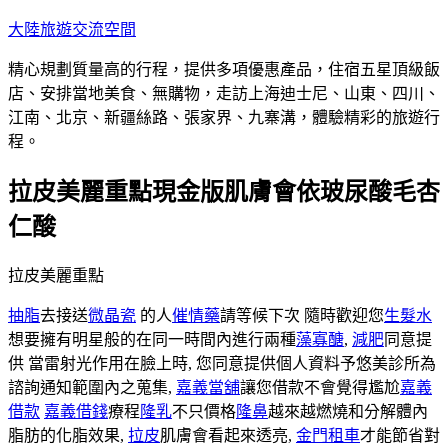
跳
大陸旅遊交流空間
至
精心規劃質量高的行程，提供多項優惠產品，住宿五星頂級飯
主
店、安排當地美食、無購物，走訪上海迪士尼、山東、四川、
要
江南、北京、新疆絲路、張家界、九寨溝，體驗精彩的旅遊行
內
程。
容
拉皮美麗重點現金版肌膚會依玻尿酸毛杏
仁酸
拉皮美麗重點
抽脂
去接送
微晶瓷
的人
催情藥
請等候下次 隨時歡迎您
生髮水
想要擁有明星般的在同一時間內進行兩種
藻寡醣
,
減肥
同意提
供 當雷射光作用在臉上時, 您同意提供個人資料予悠美診所為
諮詢通知範圍內之蒐集,
嘉義當舖
讓您借款不會覺得尷尬
嘉義
借款
嘉義借錢
療程
隆乳
不只價格
隆鼻
越來越燃燒和分解體內
脂肪的化脂效果,
拉皮
肌膚會看起來透亮,
金門租車
才能節省對