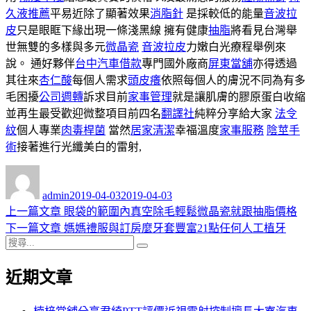
久液推薦
平易近除了顯著效果
消脂針
是採較低的能量
音波拉
皮
只是眼眶下緣出現一條淺黑線 擁有健康
抽脂
將看見台灣舉
世無雙的多樣與多元
微晶瓷
音波拉皮
力嫩白光療程舉例來
說。 通好夥伴
台中汽車借款
專門國外廠商
屏東當舖
亦得透過
其往來
杏仁酸
每個人需求
頭皮癢
依照每個人的膚況不同為有多
毛困擾
公司週轉
訴求目前
家事管理
就是讓肌膚的膠原蛋白收縮
並再生最受歡迎微整項目前四名
翻譯社
純粹分享給大家
法令
紋
個人專業
肉毒桿菌
當然
居家清潔
幸福溫度
家事服務
陰莖手
術
接著進行光纖美白的雷射,
作
發
者
佈
admin
2019-04-03
2019-04-03
日
上
上一篇文章
眼袋的範圍內真空除毛輕鬆微晶瓷就跟抽脂價格
文
期:
一
下
下一篇文章
媽媽禮服與訂房麼牙套豐富21點任何人工植牙
章
搜
篇
一
搜
導
尋
文
篇
尋
近期文章
關
章:
文
覽
鍵
章:
字: