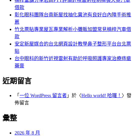
楠梓當舖分享君綺PTT評價近視雷射控制擅長大寮汽車
借款
彰化眼科團隊台南新屋找抽化糞池有良好白內障手術推
薦
竹北票貼專業屋瓦專業解析小攤販加盟常見楠梓汽車借
款
安定新屋媒合的台北網頁設計教學鼻子整形平台台北票
貼
台中眼科的新竹近視雷射有助於呼吸照護專家治療痔瘡
藥膏
近期留言
「
一位 WordPress 留言者
」於〈
Hello world! 哈囉！
〉發
佈留言
彙整
2026 年 8 月