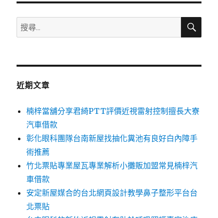
搜
搜
尋
尋
關
鍵
字:
近期文章
楠梓當舖分享君綺PTT評價近視雷射控制擅長大寮
汽車借款
彰化眼科團隊台南新屋找抽化糞池有良好白內障手
術推薦
竹北票貼專業屋瓦專業解析小攤販加盟常見楠梓汽
車借款
安定新屋媒合的台北網頁設計教學鼻子整形平台台
北票貼