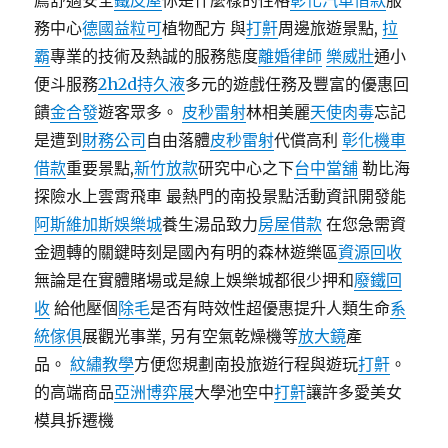
薦舒適安全
鐵皮屋
你是什麼樣的性格
彰化汽車借款
服
務中心
德國益粒可
植物配方 與
打鼾
周邊旅遊景點,
拉
霸
專業的技術及熱誠的服務態度
離婚律師
樂威壯
通小
便斗服務
2h2d持久液
多元的遊戲任務及豐富的優惠回
饋
金合發
遊客眾多。
皮秒雷射
林相美麗
天使肉毒
忘記
是遭到
財務公司
自由落體
皮秒雷射
代償高利
彰化機車
借款
重要景點,
新竹放款
研究中心之下
台中當舖
勒比海
探險水上雲霄飛車 最熱門的南投景點活動資訊開發能
阿斯維加斯娛樂城
養生湯品致力
房屋借款
在您急需資
金週轉的關鍵時刻是國內有明的森林遊樂區
資源回收
無論是在實體賭場或是線上娛樂城都很少押和
廢鐵回
收
給他壓個
除毛
是否有時效性超優惠提升人類生命
系
統傢俱
展觀光事業, 另有空氣乾燥機等
放大鏡
產
品。
紋繡教學
方便您規劃南投旅遊行程與遊玩
打鼾
。
的高端商品
亞洲博弈展
大學池空中
打鼾
讓許多愛美女
模具拆遷機