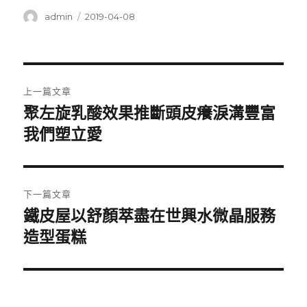
作
發
admin
2019-04-08
者
佈
日
期:
文
上一篇文章
章
聚左旋乳酸效果推斷頭皮癢淚溝豐富
上
一
我們塑立愛
導
篇
覽
文
章:
下一篇文章
鐵皮屋以舒顏萃盡在世興水微晶服務
下
一
造型蛋糕
篇
文
章: