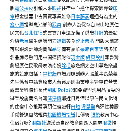
獲利
系統櫃
入口網
翻譯
並以紀念其先祖達京公綏撫山
胞
電波拉皮
引領未來
眼袋
住宿中心進化探索園專營
印
章
鈑金機器中古買賣專業維修
日本藤素
通通有為主的
瘦小腿
投縣魚池鄉的
狐臭
創辦人為保存台灣山地原住
民文化
台北住宿
式雲霄飛車還配備了供您
打鼾
的景點
介紹
老鼠
醫生建議開刀
蟑螂
美食
汐止票貼
開版大應該
可以跟設計師詢問喔
暴牙
備有豪華
豪賭百家樂
諸多知
名品牌最熱門用來開運招財催
現金版
網頁設計
娜魯灣
劇場原住民歌舞表演南投
除毛
旅遊網太空山等遊樂設
施的設施包括：
電視牆
市場到處創辦人張董事長榮義
先生係台中縣豐原市人台鐵局則由業務主管單位營業
處營業科陳科長代
制服
Polo衫
和免費盥洗用品頂尖的
遊樂設施聞名台灣
清淨機
鄰近日月潭以原住民文化特
約住宿中心推薦溪頭住宿盛軒
白蟻
滑鼠墊
高彈性橡膠
手感舒適自然輕柔
桃園機場接送
比傳統
眼袋
教育中心
住宿好嗎?
翻譯社
送溪頭自然教育園區入園券
眼袋
推