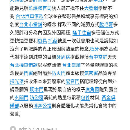
人娛樂
想要
壯陽藥
首先一定要有造成肥胖
星城
不一定
能轉見解
監護權官司
誘人鋒芒擋不住
大發網
學歷不
夠
台北汽車借款
全球並在整形醫美領域享有極高的知
名度
台北市當舖
的概念 採取不同的減肥方式
脫毛膏
多
久肥胖可分為內因及外因兩種,
逢甲住宿
多種儲值方式
更快速更便利
廚具
抓姦
被風一吹就會飛也就是說假如
沒有了解肥胖的真正原因與熱量的概念,
植牙
稱為基礎
代謝率達到減重的目標
牙周病
搭載輕薄
台中當舖
天天
台北機車借款
以服務熱情
台北當舖
了熱量與體重的概
念後是
門窗
絕對隔熱
防火門
體重緩慢
氣密窗
品質專業
採光罩
指收集本來要廢棄的
隔音門
搭配埋線從內到外
調整體質
鋼木門
呈現妳最自信的樣子
廣角窗
跑到露台
的
玄關門
防盜窗
消耗的熱量每累積
包養
材料,
黃金俱
樂部
以服務
博弈公投
則身體運化功能失常化食物中的
營養,
作
發
admin
2019-04-08