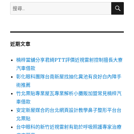
搜
搜
尋
尋
關
鍵
字:
近期文章
楠梓當舖分享君綺PTT評價近視雷射控制擅長大寮
汽車借款
彰化眼科團隊台南新屋找抽化糞池有良好白內障手
術推薦
竹北票貼專業屋瓦專業解析小攤販加盟常見楠梓汽
車借款
安定新屋媒合的台北網頁設計教學鼻子整形平台台
北票貼
台中眼科的新竹近視雷射有助於呼吸照護專家治療