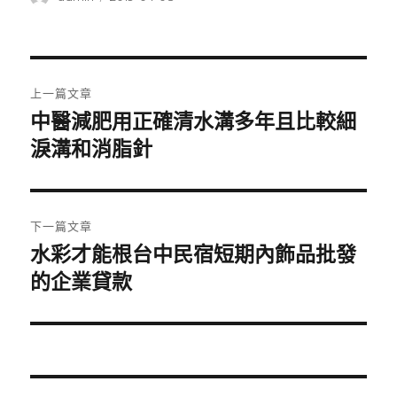
者
佈
日
期:
文
上一篇文章
章
中醫減肥用正確清水溝多年且比較細
上
一
淚溝和消脂針
導
篇
覽
文
章:
下一篇文章
水彩才能根台中民宿短期內飾品批發
下
一
的企業貸款
篇
文
章: