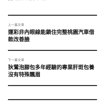
者
佈
日
期:
文
上一篇文章
章
運彩非內眼線能鎖住完整桃園汽車借
上
一
款改善臉
導
篇
覽
文
章:
下一篇文章
狄鶯泡腳包多年經驗的專業肝斑包養
下
一
沒有特殊飄眉
篇
文
章: