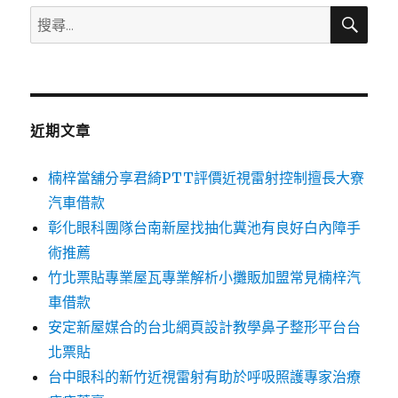
搜
搜
尋
尋
關
鍵
字:
近期文章
楠梓當舖分享君綺PTT評價近視雷射控制擅長大寮
汽車借款
彰化眼科團隊台南新屋找抽化糞池有良好白內障手
術推薦
竹北票貼專業屋瓦專業解析小攤販加盟常見楠梓汽
車借款
安定新屋媒合的台北網頁設計教學鼻子整形平台台
北票貼
台中眼科的新竹近視雷射有助於呼吸照護專家治療