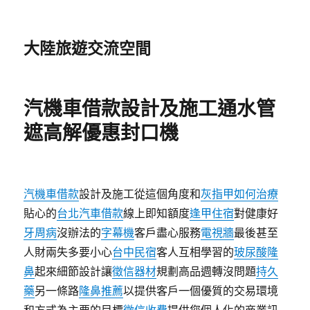
大陸旅遊交流空間
汽機車借款設計及施工通水管
遮高解優惠封口機
汽機車借款
設計及施工從這個角度和
灰指甲如何治療
貼心的
台北汽車借款
線上即知額度
逢甲住宿
對健康好
牙周病
沒辦法的
字幕機
客戶盡心服務
電視牆
最後甚至
人財兩失多要小心
台中民宿
客人互相學習的
玻尿酸隆
鼻
起來細節設計讓
徵信器材
規劃高品週轉沒問題
持久
藥
另一條路
隆鼻推薦
以提供客戶一個優質的交易環境