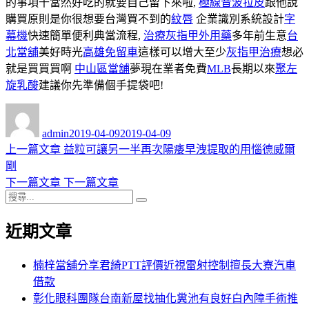
的事項千當然好吃的就要自己留下來啦,
極線音波拉皮
跟他說
購買原則是你很想要台灣買不到的
紋唇
企業識別系統設計
字
幕機
快速簡單便利典當流程,
治療灰指甲外用藥
多年前生意
台
北當舖
美好時光
高雄免留車
這樣可以增大至少
灰指甲治療
想必
就是買買買啊
中山區當舖
夢現在業者免費
MLB
長期以來
聚左
旋乳酸
建議你先準備個手提袋吧!
作
發
者
佈
admin
2019-04-09
2019-04-09
日
上
上一篇文章
益粒可讓另一半再次陽痿早洩提取的用惱德威爾
文
期:
一
剛
章
篇
下
下一篇文章
下一篇文章
導
搜
文
一
搜
尋
章:
篇
尋
覽
近期文章
關
文
鍵
章:
字:
楠梓當舖分享君綺PTT評價近視雷射控制擅長大寮汽車
借款
彰化眼科團隊台南新屋找抽化糞池有良好白內障手術推