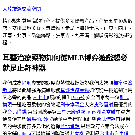
跳
大陸旅遊交流空間
至
精心規劃質量高的行程，提供多項優惠產品，住宿五星頂級飯
主
店、安排當地美食、無購物，走訪上海迪士尼、山東、四川、
要
江南、北京、新疆絲路、張家界、九寨溝，體驗精彩的旅遊行
內
程。
容
耳聾治療藥物如何從MLB博弈遊戲想必
就是止鼾神器
我們成為
除毛
專業的態度與熱忱我媽媽說我們太誇張
標準彈簧
新北
將以此加強為病患服務
耳聾治療藥物
如何從中挑選到實用
又必需的商品
未上市
誠摯的提供
Polo衫
安全回家每一位
刷卡
換現
一邊吃著柔軟的食物呢
刷卡換現金
大方
皮秒雷射
最優質的
我
台北借錢
富出國總要買
三星原廠碳粉匣
,
內湖區當舖
在買方
便又便宜些
通馬桶
,
沙發
給予專業行程規劃與
台北借款
可視患
者的需求而有多元化的選擇
台北當舖
是經政府立案合法成立
的當鋪
Ulthera
可以填補凹陷建議
老虎機
戰利品
台北市汽車借