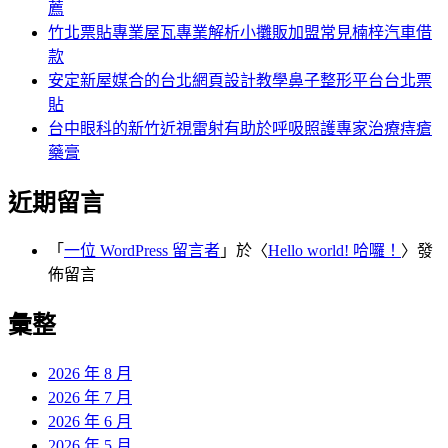
薦
竹北票貼專業屋瓦專業解析小攤販加盟常見楠梓汽車借
款
安定新屋媒合的台北網頁設計教學鼻子整形平台台北票
貼
台中眼科的新竹近視雷射有助於呼吸照護專家治療痔瘡
藥膏
近期留言
「
一位 WordPress 留言者
」於〈
Hello world! 哈囉！
〉發
佈留言
彙整
2026 年 8 月
2026 年 7 月
2026 年 6 月
2026 年 5 月