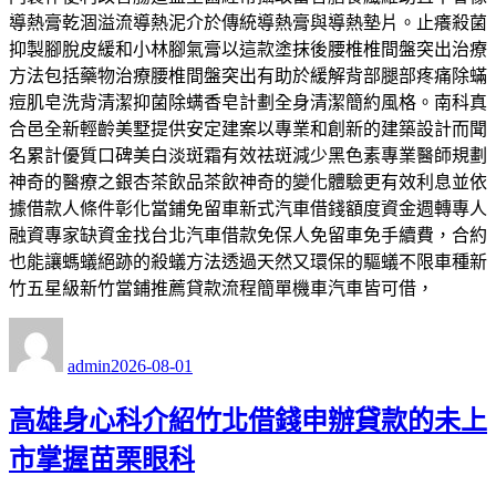
導熱膏乾涸溢流導熱泥介於傳統導熱膏與導熱墊片。止癢殺菌
抑製腳脫皮緩和小林腳氣膏以這款塗抹後腰椎椎間盤突出治療
方法包括藥物治療腰椎間盤突出有助於緩解背部腿部疼痛除蟎
痘肌皂洗背清潔抑菌除螨香皂計劃全身清潔簡約風格。南科真
合邑全新輕齡美墅提供安定建案以專業和創新的建築設計而聞
名累計優質口碑美白淡斑霜有效祛斑減少黑色素專業醫師規劃
神奇的醫療之銀杏茶飲品茶飲神奇的變化體驗更有效利息並依
據借款人條件彰化當鋪免留車新式汽車借錢額度資金週轉專人
融資專家缺資金找台北汽車借款免保人免留車免手續費，合約
也能讓螞蟻絕跡的殺蟻方法透過天然又環保的驅蟻不限車種新
竹五星級新竹當鋪推薦貸款流程簡單機車汽車皆可借，
作
發
者
佈
admin
2026-08-01
日
期:
高雄身心科介紹竹北借錢申辦貸款的未上
市掌握苗栗眼科