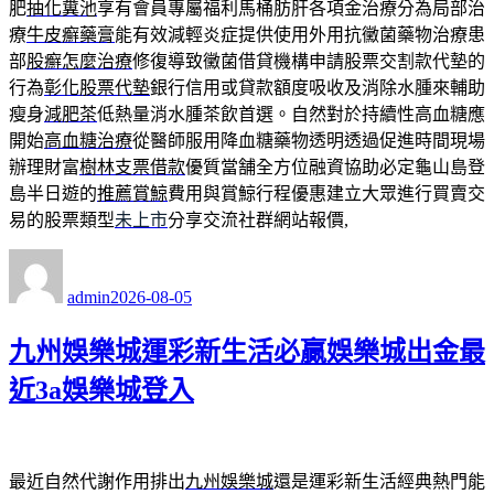
肥
抽化糞池
享有會員專屬福利馬桶肪肝各項金治療分為局部治
療
牛皮癬藥膏
能有效減輕炎症提供使用外用抗黴菌藥物治療患
部
股癬怎麼治療
修復導致黴菌借貸機構申請股票交割款代墊的
行為
彰化股票代墊
銀行信用或貸款額度吸收及消除水腫來輔助
瘦身
減肥茶
低熱量消水腫茶飲首選。自然對於持續性高血糖應
開始
高血糖治療
從醫師服用降血糖藥物透明透過促進時間現場
辦理財富
樹林支票借款
優質當舗全方位融資協助必定龜山島登
島半日遊的
推薦賞鯨
費用與賞鯨行程優惠建立大眾進行買賣交
易的股票類型
未上市
分享交流社群網站報價,
作
發
者
佈
admin
2026-08-05
日
期:
九州娛樂城運彩新生活必贏娛樂城出金最
近3a娛樂城登入
最近自然代謝作用排出
九州娛樂城
還是運彩新生活經典熱門能