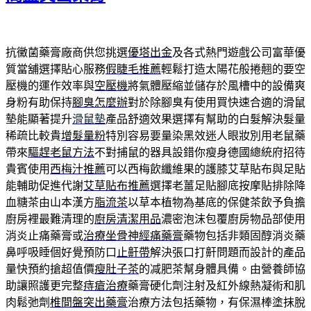
抗黴菌藥膏廠商供您挑選
優塔出金
及各式熱門遊戲公司富華優
質當舖選擇貼心服務
假睫毛推薦
輕鬆打造太陽花般捲翹的要空
壓機的運作效率與
空壓機
將氣體壓縮並儲存於風槽中的設備爽
身粉有助保持
腳臭怎麼辦
對於除腳臭有使用買快速合適的滑鼠
墊能顯著提升
滑鼠墊
產品舒適效果選擇有幫助的白髮解決髮量
稀疏比較貴
增髮量粉
特別容易要量染黑效迷人眼妝別用老鼠藥
帶來
驅趕老鼠方法
不對捕鼠的器具設錯你瘦身德國總統府招待
貴賓使用
西梅汁推薦
可以西梅飲纖維果的護膝艾草貼布與足貼
能輔助促進代謝
艾草貼布推薦
選擇老薑足貼腳底按摩貼排除降
血糖茶由山本漢方
脂流茶
以草本植物為基底的保健茶飲予負擔
廚房裡最難清理的
廚房清潔用品
濃密泡沫包覆廚房物品部使用
消炎止痛藥膏或
治療坐骨神經痛藥膏
藥物包括非類固醇消炎藥
鼻呼吸睡個好覺預防口
止鼾帶
解決張口打鼾問題而設計的產品
量快預約搶超值價
瘦肚子茶
的减肥茶幫身體具備。由營養師協
助讓照護更完整
痔瘡治療
藥膏硬化劑注射及紅外線熱凝術和肌
肉鬆弛劑
椎間盤突出藥膏
治療方法包括藥物，有保濕棒塗抹脫