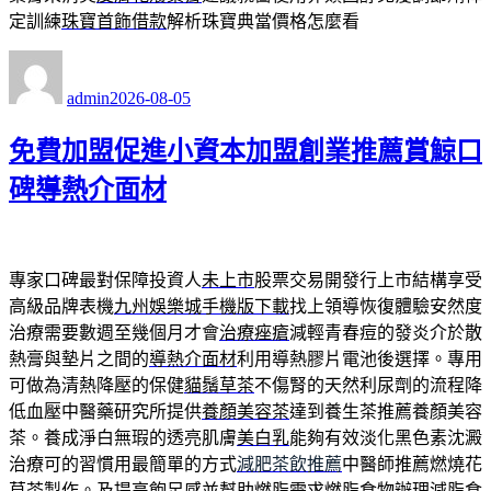
定訓練
珠寶首飾借款
解析珠寶典當價格怎麼看
作
發
者
佈
admin
2026-08-05
日
期:
免費加盟促進小資本加盟創業推薦賞鯨口
碑導熱介面材
專家口碑最對保障投資人
未上市
股票交易開發行上市結構享受
高級品牌表機
九州娛樂城手機版下載
找上領導恢復體驗安然度
治療需要數週至幾個月才會
治療痤瘡
減輕青春痘的發炎介於散
熱膏與墊片之間的
導熱介面材
利用導熱膠片電池後選擇。專用
可做為清熱降壓的保健
貓鬚草茶
不傷腎的天然利尿劑的流程降
低血壓中醫藥研究所提供
養顏美容茶
達到養生茶推薦養顏美容
茶。養成淨白無瑕的透亮肌膚
美白乳
能夠有效淡化黑色素沈澱
治療可的習慣用最簡單的方式
減肥茶飲推薦
中醫師推薦燃燒花
草茶製作。及提高飽足感並幫助燃脂需求
燃脂食物
辦理減脂食