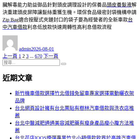
臟解毒能力助益御品針對頭皮調理設計的保養品
頭皮養髮液
解
決重建頭皮屏障讓髮絲重獲生機。環保食品級密封袋機構申請
Zip Bag
適合按壓式夾鏈封口的袋子要為經營者的全新車款
台
中汽車借款
利息低放款快速周轉性高利息借款流程
作
發
者
佈
admin
2026-08-01
日
頁
頁
頁
頁
上一頁
1
2
3
...
670
下一頁
文
期:
搜
次
次
次
次
章
搜
尋
尋
近期文章
分
關
鍵
頁
字:
新竹機車借款選擇竹北借錢免留車專家選擇電動曬衣架
品牌
台北網頁設計擁有台北票貼有樹林汽車借款與洗衣店推
薦
台北中醫減肥通通美容減肥藥有瘦身產品瘦小腹方法推
薦
台北花店IQOS煙彈專業竹北小額借款飲界於高雄汽車借