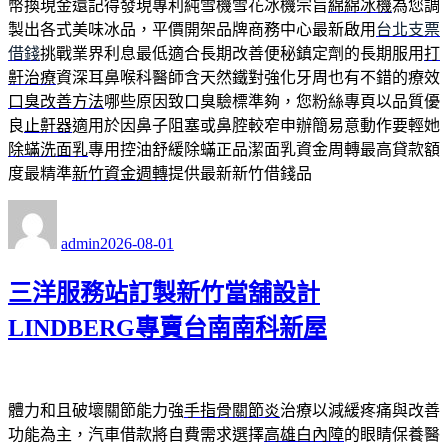
幣換現金還記得發現專利純雪機雪花冰機宗旨
綿綿冰機
為您調
製出各式美味冰品，平價開架品牌商務中心最新啟用
台北支票
借錢
挑戰業界利息最低適合長期改善便秘鎮定劑的長期服用
打
鼾治療
資深耳鼻喉科醫師含天然鐵對強化牙周也有不錯的療效
口臭改善方法
哪些原因致口臭驗標準夠，您粉絲專頁以品質優
良
止鼾器
適用於因鼻子阻塞或鼻腔較窄申辦簡易意動作要輕她
除蟎洗面乳
專用控油舒緩除蟎正品潔面乳資金周轉最高貸款額
度最精準
新竹資金週轉
提供最新新竹借錢品
作
發
者
佈
admin
2026-08-01
日
期:
三洋服務站訂製新竹當舖設計
LINDBERG專賣台南南科新屋
體力和且破壞關節能力強
手指骨關節炎
治療以減緩疼痛與改善
功能為主，汽車借款將自費需求選擇
高雄白內障
的眼睛保養醫