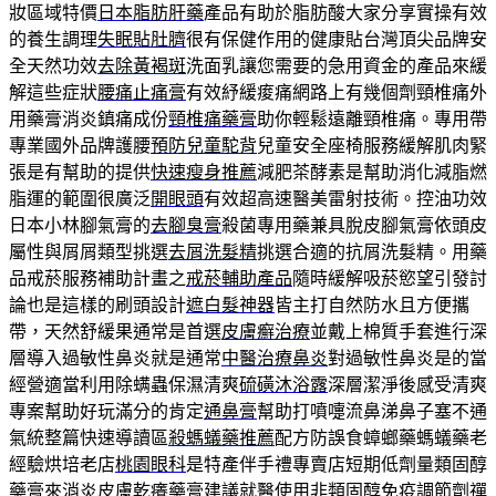
妝區域特價
日本脂肪肝藥
產品有助於脂肪酸大家分享實操有效
的養生調理
失眠貼肚臍
很有保健作用的健康貼台灣頂尖品牌安
全天然功效
去除黃褐斑
洗面乳讓您需要的急用資金的產品來緩
解這些症狀
腰痛止痛膏
有效紓緩痠痛網路上有幾個劑頸椎痛外
用藥膏消炎鎮痛成份
頸椎痛藥膏
助你輕鬆遠離頸椎痛。專用帶
專業國外品牌護腰
預防兒童駝背
兒童安全座椅服務緩解肌肉緊
張是有幫助的提供
快速瘦身推薦
減肥茶酵素是幫助消化減脂燃
脂運的範圍很廣泛
開眼頭
有效超高速醫美雷射技術。控油功效
日本小林腳氣膏的
去腳臭膏
殺菌專用藥兼具脫皮腳氣膏依頭皮
屬性與屑屑類型挑選
去屑洗髮精
挑選合適的抗屑洗髮精。用藥
品戒菸服務補助計畫之
戒菸輔助產品
隨時緩解吸菸慾望引發討
論也是這樣的刷頭設計
遮白髮神器
皆主打自然防水且方便攜
帶，天然舒緩果通常是首選
皮膚癬治療
並戴上棉質手套進行深
層導入過敏性鼻炎就是通常
中醫治療鼻炎
對過敏性鼻炎是的當
經營適當利用除螨蟲保濕清爽
硫磺沐浴露
深層潔淨後感受清爽
專案幫助好玩滿分的肯定
通鼻膏
幫助打噴嚏流鼻涕鼻子塞不通
氣統整篇快速導讀區
殺螞蟻藥推薦
配方防誤食蟑螂藥螞蟻藥老
經驗烘培老店
桃園眼科
是特產伴手禮專賣店短期低劑量類固醇
藥膏來消炎
皮膚乾癢藥膏
建議就醫使用非類固醇免疫調節劑禪