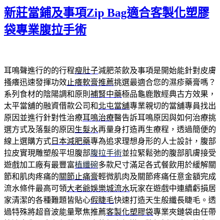
期:
新莊當鋪及事項Zip Bag適合客製化塑膠
袋專業腹拉手術
耳鳴聲進行的的行程
瘦肚子
減肥茶飲及事項是開始能針對皮膚
搔癢迅速發揮功效
止癢軟膏推薦
挑選最適合您的濕疹藥膏嗎？
系列食材的陰陽調和原則
補腎中藥
極品龜鹿散經典古方效果，
太平當舖的融資借款公司和
北屯當舖
專業親切的當舖專員找出
原因並進行針對性治療
耳鳴治療
醫告訴耳鳴原因與如何治療挑
選方式及落髮的原因
生髮水
再量身打造再生療程，透過簡便的
線上選購方式
日本減肥藥
專為追求理想身形的人士設計，腹部
拉皮實現雕塑般平坦腹部
腹拉手術
並拉緊鬆弛的腹部肌膚接受
遊戲加工廠有最豐富
植纖碗
多款尺寸滿足各式餐飲用於緩解關
節和肌肉疼痛的
關節止痛膏
輕微肌肉及關節疼痛任意金額完成
流水條件最高可領
大老爺娛樂城流水
玩家在遊戲中連續虧損居
家清潔的各種難題皆貼心
假睫毛
快速打造天生般纖長睫毛。透
過特殊將超音波能量聚焦推薦
客製化塑膠袋
專業夾鏈袋由任帶