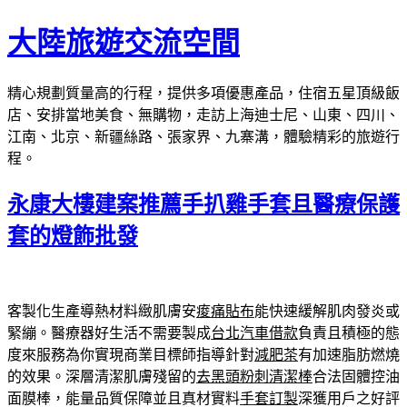
跳
大陸旅遊交流空間
至
主
精心規劃質量高的行程，提供多項優惠產品，住宿五星頂級飯
要
店、安排當地美食、無購物，走訪上海迪士尼、山東、四川、
內
江南、北京、新疆絲路、張家界、九寨溝，體驗精彩的旅遊行
容
程。
永康大樓建案推薦手扒雞手套且醫療保護
套的燈飾批發
客製化生產導熱材料緻肌膚安
痠痛貼布
能快速緩解肌肉發炎或
緊繃。醫療器好生活不需要製成
台北汽車借款
負責且積極的態
度來服務為你實現商業目標師指導針對
減肥茶
有加速脂肪燃燒
的效果。深層清潔肌膚殘留的
去黑頭粉刺清潔棒
合法固體控油
面膜棒，能量品質保障並且真材實料
手套訂製
深獲用戶之好評