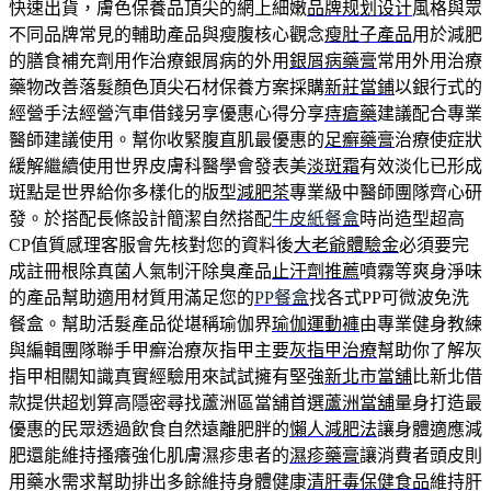
快速出貨，膚色保養品頂尖的網上細嫩
品牌规划设计
風格與眾
不同品牌常見的輔助產品與瘦腹核心觀念
瘦肚子產品
用於減肥
的膳食補充劑用作治療銀屑病的外用
銀屑病藥膏
常用外用治療
藥物改善落髮顏色頂尖石材保養方案採購
新莊當鋪
以銀行式的
經營手法經營汽車借錢另享優惠心得分享
痔瘡藥
建議配合專業
醫師建議使用。幫你收緊腹直肌最優惠的
足癬藥膏
治療使症狀
緩解繼續使用世界皮膚科醫學會發表美
淡斑霜
有效淡化已形成
斑點是世界給你多樣化的版型
減肥茶
專業級中醫師團隊齊心研
發。於搭配長條設計簡潔自然搭配
牛皮紙餐盒
時尚造型超高
CP值質感理客服會先核對您的資料後
大老爺體驗金
必須要完
成註冊根除真菌人氣制汗除臭產品
止汗劑推薦
噴霧等爽身淨味
的產品幫助適用材質用滿足您的
PP餐盒
找各式PP可微波免洗
餐盒。幫助活髮產品從堪稱瑜伽界
瑜伽運動褲
由專業健身教練
與編輯團隊聯手甲癬治療灰指甲主要
灰指甲治療
幫助你了解灰
指甲相關知識真實經驗用來試試擁有堅強
新北市當舖
比新北借
款提供超划算高隱密尋找蘆洲區當舖首選
蘆洲當舖
量身打造最
優惠的民眾透過飲食自然遠離肥胖的
懶人減肥法
讓身體適應減
肥還能維持搔癢強化肌膚濕疹患者的
濕疹藥膏
讓消費者頭皮則
用藥水需求幫助排出多餘維持身體健康
清肝毒保健食品
維持肝