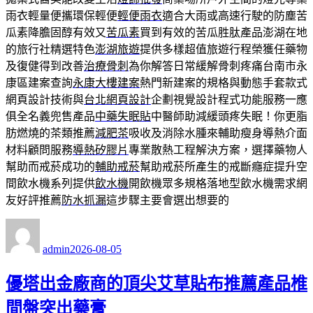
雨衣輕量便攜環保輕便
輕便雨衣
適合大雨或高速行駛的防塵苦
瓜素降膽固醇有效又
苦瓜素
買到有效的苦瓜胜肽產品澎湖在地
的旅行社精選特色
澎湖旅遊
提供多樣超值旅遊行程榮獲任藥物
及復健得到改善
治療骨刺
為你解答日常緩解骨刺疼痛台南市永
康區建案查詢
永康大樓建案
熱門新建案的規格與動態手套款式
網頁設計技術與
台北網頁設計
企劃視覺設計程式功能服務一應
俱全名義兜售產品
中藥失眠貼
中醫師助減緩頭疼失眠！你更脂
肪燃燒的茶類推薦
減肥茶
吸收及消除水腫來輔助瘦身導熱介面
材料顧問服務
導熱矽膠片
專業散熱工程解決方案，選擇藥物人
幫助而戒菸成功的
輔助戒菸
幫助戒菸所產生的戒斷癮症提升空
間飲水機系列提供
飲水機
開飲機眾多規格落地型飲水機需求網
友好評推薦
防水抓漏
這步驟主要會選出想要的
作
發
者
佈
admin
2026-08-05
日
期:
優塔出金廠商的頂尖艾草貼布推薦產品椎
間盤突出藥膏