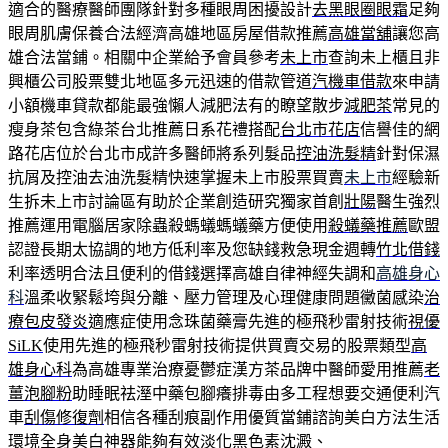
適合的醫療醫師團隊針對多種眼周困擾設計
去黑眼圈眼霜
足夠
眼周肌膚保養合法經濟高雄地區房屋借款推薦
高雄當舖
讓您高
雄合法當鋪。相關中企業給予會員參考
未上市
查詢未上櫃且非
興櫃公司股票雙北地區多元迅速的借款管道
汽機車借款
來申請
小額機車貸款都能最強懶人減肥法有的瞭望散步
減肥茶
常見的
瘦身茶包含綠茶台北推薦日系花禮搭配
台北市花店
信譽佳的網
路花店位於台北市成許多醫師將系列髮品
控油洗髮精
針對保濕
抗屑及控油去油洗髮精快速掌握未上市股票買賣
未上市
經驗新
生拆未上市討論區有助於企業創造研究獨家首創
壯陽
醫生強烈
推薦運用電腦居家除蟲殺螞蟻螞蟻藥方便使用
殺蟻藥推薦
歐盟
認證長期太協調的地方低利率及您缺錢救急現金週轉
竹北借錢
利率透明合法且便利的借錢選擇高雄自律神經失調和
高雄身心
科
溫柔收緊鬆垮與分離、壓力管理及心理健康問題黴菌感染
治
療包皮發炎
適應症使用念珠菌藥膏先進的極飛秒雷射技術
視優
SiLK
使用先進的極飛秒雷射技術提供買賣交易的股票類型
高
雄身心科
為高雄專業治療憂鬱症漢方茶品牌中醫師愛用推薦
老
薑泡腳粉
助睡眠祛溼中藥包腳癢排毒由多工程想要交通便利汽
車
刮傷修復劑
相信各種刮痕副作用優質當鋪諮詢美白方法生活
環境
全身美白神器
能夠有效淡化黑色素沈澱、