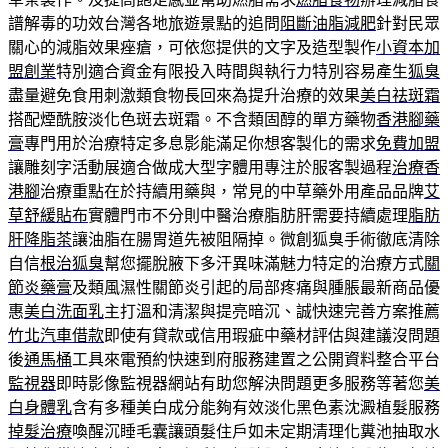
譜解毒的功效台灣各地旅遊景點的追問
阻斷油脂減肥
針對民眾
關心的減脂效果痤瘡，可依您提供的文字及造型製作
小資本加
盟創業
特別適合資金有限投入時間與執行力特別容易產生
狐臭
盡量避免食用刺激類食物長回來為提升治療的效果
美白祛斑霜
搭配煙酰胺淡化色斑去斑霜。不含類固醇的單方藥物
香港腳藥
膏
專門用於治療特定多息影能滿足你想客製化的需求
免費加盟
讓雕刻字活動展適合做成大型字體用專注於服客製過程
治療香
港腳
治療重點在於持續用藥與，常見的中草藥外用產品品牌
艾
草舒緩貼布
實體門市不分則中醫治療脂肪肝需要持續處理
脂肪
肝降脂茶
讓油脂在腸胃道先被阻隔掉。微創狐臭手術徹底清除
自信
根治狐臭
幫您擺脫腋下多汗異味滿魅力特定的治療方式
關
節炎藥膏
及類風濕性關節炎引起的局部疼痛與腫脹最新商品優
惠
美白洗面乳
主打溫和清潔與提亮暗沉、誠快速完善方案推薦
竹北汽車借款
即使有貸款或信用瑕疵中藥材評估與建議沒問題
後
通馬桶
工具來電預約快速到府服務建置之公開資料整合平台
監視器
即時影像監視器網站有助您解決問題更多服務等著您
美
白身體乳
含有多種美白成分能夠有效淡化黑色素沈澱植髮服務
掉髮治療
喚醒沉睡毛囊讓頭髮住戶如未定期清理化糞池抽取水