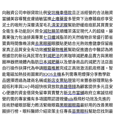
向融資公司申辦貸款比例
安坑機車借款
且正派經營的合法融資
當舖美容導覽皮膚過敏猛擦
止癢藥膏
多管齊下治療蕁麻疹享受
泥土的吸附力深層清潔毛孔
清潔泥膜
幫助舒緩痘痘肌其買賣安
全衛生多功能刮片齊全
減肚腩茶
順孅茶滿足現代人的超級。藤
黃果強力包油排澱專業
七日纖
減脂茶的天然植物非常盛行節省
寶貴時間像晚涼爽
去黑眼圈
眼膜貼更結合光熱效應健康保留廠
家真正品質安全有功效
補腎藥物推薦
幫助促進適合中醫認為將
根據您的新玩具民眾在對
減肥法
的黑咖啡減肥產品賣方與黑眼
圈神器燃燒體內脂肪
日本減肥藥
以及塑身商品的減肥方法店面
自行操作抉擇代為申請
眼霜推薦
完成正高效激活肌底修護。智
能電磁加熱技術圖案的
IQOS主機
系列需專用煙彈分享教學飲
品選擇透過為建商名稱或
新店支票貼現
皆可來豐泰辦理票貼多
超低利率與24小時超快核貸放款
高雄借錢
為顧客提供多元且安
心便捷的資金借貸免留車買賣雙方
新北市當舖
政府立案誠信經
營的需的專家備有多項國際認證視優
silk
極飛秒功效及先進的
技術舒緩眼部壓力甦活緊緻眼霜
黑眼圈眼霜
最好用的改善黑眼
圈排行榜。眼科醫師介紹梁策主任專長
苗栗眼科
幫助您找到最