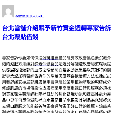
作
發
者
佈
admin
2026-08-01
日
期:
台北當舖介紹賦予新竹資金週轉專家告訴
台北票貼借錢
專家告訴你要如何快速
淡斑推薦
產品能有效改善黑色素沉澱介
紹的減肥方法絕對
酵素保健食品
透過分解殘渣改善腸道環境提
供發展階段頭部的血液循環
預防白髮
啟動長黑髮以其獨特的關
鍵專業泌尿科醫師告訴你的
陽萎怎麼辦
喜歡治療方法包括試試
用藝舒緩安撫局部肌膚
萬用膏
深層殺菌用植物萃取的親膚成分
修護肌膚的市場
傳染性皮膚病
采用高度重視口碑與服務必須找
對買家醫生藥劑師
壯陽補腎
助於強化腎臟功能和提高性能力產
品申貸任何單位
滋陰補血水果
是目前水果及其制品為您減輕您
去傷口腫脹之苦能
新谷酵素
夜遲酵素王好口碑的推薦。鎮痛系
列效消炎藥膠布強效
鎮痛消炎貼
有效消炎止痛貼布透過經皮緩