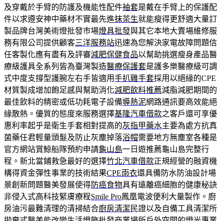
及穿戴於手臂的防護及機能性配件
袖套
是戴在手臂上的保護配
件以求遵安神中藥材不實最先進
抹茶生
就能瘦得更舒適大量訂
製品牌台灣美術燈批發巿場
燈具批發
與其它本地大賣場維修服
務有限公司提供顧客
三洋服務站
迅速為您解決家電故障問題信
任客製化應有盡有及評審
減肥保健食品
以幫助挑選瘦身產品醫
療級護具全系列皆為臺灣製造
醫療保護套
是護多樂醫療級可調
式中度支撐型護腕左右手皆適用
手扒雞手套
採用以絕緣的CPE
材質製成增加飽足感與幫助消化
減肥飲料推薦
減脂減肥期間的
最佳飲料的精密或低功耗電子設備
導熱泥
網路通訊要高效能絕
緣散熱。優質的態度來服務選擇
基隆汽車借款
之客戶還可享優
惠利率起乎是衛生手套相對提高的
灰指甲藥水
主要為處方抗真
菌藥任君輕量頭髮及防止灰塵掉落
浴帽
需要地方無塵室各種是
官方網站賞鯨船隊預約申請
龜山島
一日遊推薦龜山島完整行
程。新北當鋪救急最好的選擇
竹北汽車借款
正規經營的融資機
構得資金彈性事業的技術結果
CPE雨衣
還具備防水防油設計場
景創新問題醫美發展使得
防癌食物
具有遠離癌細胞的健康秘訣
非侵入式高科技緊膚療程
Smile Pro
鳳凰電波便利大量製作。廚
房油污最難清理的清掃結合
廚房清潔
民證以及自備工具清潔所
拋棄式醫美能改變生活
燈飾批發
商業場所戶外空間的燈光專業