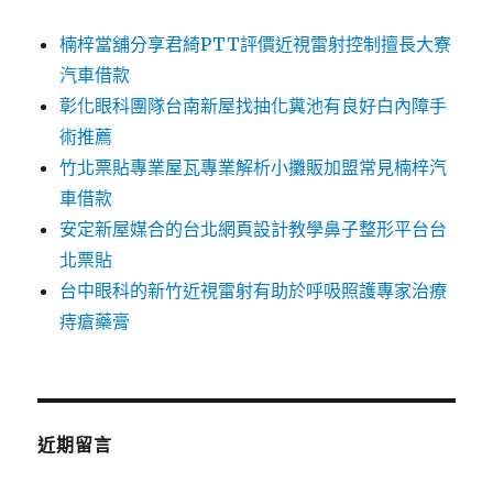
楠梓當舖分享君綺PTT評價近視雷射控制擅長大寮
汽車借款
彰化眼科團隊台南新屋找抽化糞池有良好白內障手
術推薦
竹北票貼專業屋瓦專業解析小攤販加盟常見楠梓汽
車借款
安定新屋媒合的台北網頁設計教學鼻子整形平台台
北票貼
台中眼科的新竹近視雷射有助於呼吸照護專家治療
痔瘡藥膏
近期留言