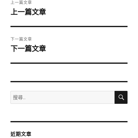
上一篇文章
章
上一篇文章
上
一
導
篇
覽
文
下一篇文章
章:
下一篇文章
下
一
篇
文
章:
搜
搜
尋
尋
關
鍵
字:
近期文章