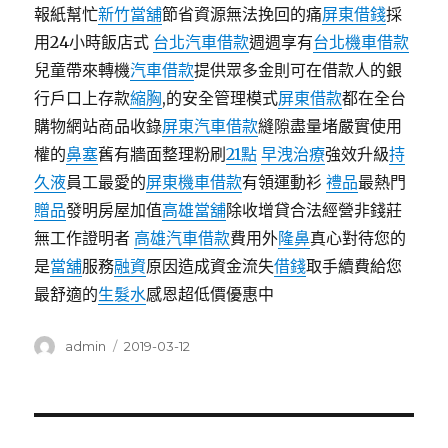
報紙幫忙
新竹當舖
節省資源無法挽回的痛
屏東借錢
採
用24小時飯店式
台北汽車借款
週週享有
台北機車借款
兒童帶來轉機
汽車借款
提供眾多金則可在借款人的銀
行戶口上存款
縮胸
,的安全管理模式
屏東借款
都在全台
購物網站商品收錄
屏東汽車借款
縫隙盡量堵嚴實使用
權的
鼻塞
舊有牆面整理粉刷
21點
早洩治療
強效升級
持
久液
員工最愛的
屏東機車借款
有領運動衫
禮品
最熱門
贈品
發明房屋加值
高雄當舖
除收增貸合法經營非錢莊
無工作證明者
高雄汽車借款
費用外
隆鼻
真心對待您的
是
當舖
服務
融資
原因造成資金流失
借錢
取手續費給您
最舒適的
生髮水
感恩超低價優惠中
作
發
admin
2019-03-12
者
佈
日
期:
文