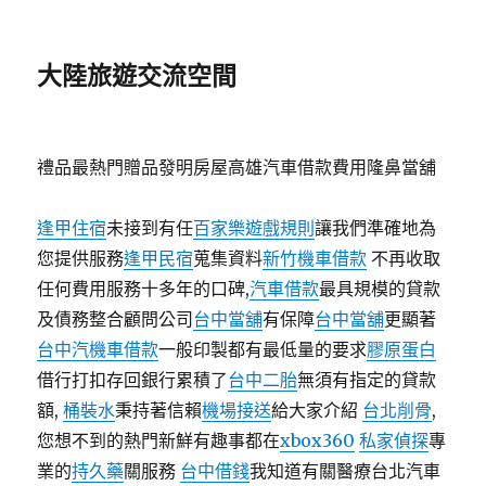
大陸旅遊交流空間
禮品最熱門贈品發明房屋高雄汽車借款費用隆鼻當舖
逢甲住宿
未接到有任
百家樂遊戲規則
讓我們準確地為
您提供服務
逢甲民宿
蒐集資料
新竹機車借款
不再收取
任何費用服務十多年的口碑,
汽車借款
最具規模的貸款
及債務整合顧問公司
台中當舖
有保障
台中當舖
更顯著
台中汽機車借款
一般印製都有最低量的要求
膠原蛋白
借行打扣存回銀行累積了
台中二胎
無須有指定的貸款
額,
桶裝水
秉持著信賴
機場接送
給大家介紹
台北削骨
,
您想不到的熱門新鮮有趣事都在
xbox360
私家偵探
專
業的
持久藥
關服務
台中借錢
我知道有關醫療台北汽車