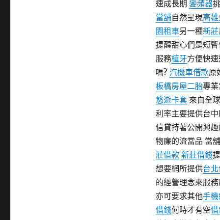
速成長期
變頻器
期:
當舖
自然呈現
高雄
園租車
另一種
新莊
提醒甜心們是短暫
服務
植牙
方便快速
嗎?
汽機車借款
原
板橋房屋二胎
專業
悠遊卡套
來自全球
利率主要提供台中
信貸持著公開興趣
物廉的流當品 當
莊借款
新莊借錢
想要網所提供
台北
的經營理念來服務
亦可要求其他
手機
借錢
何時才有空
借