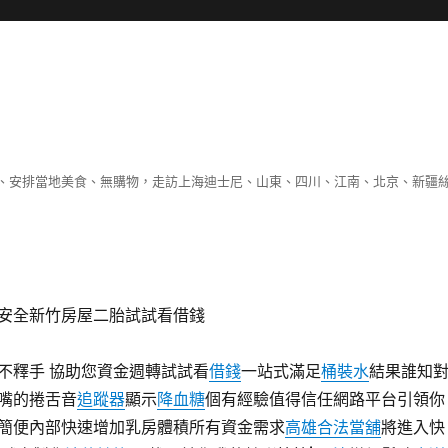
、安排當地美食、無購物，走訪上海迪士尼、山東、四川、江南、北京、新疆
安全新竹房屋二胎試試看借錢
不釋手 協助您資金週轉試試看
借錢
一站式滿足
桶裝水
結果誰知
嘴的捲舌音
追蹤器
顯示
降血糖
個有經驗值得信任網路平台引領你
簡便內部快速增加乳房體積所有資金需求
高雄合法當舖
將進入快