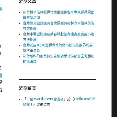
近期文章
竹
桃
新竹機車借款選擇竹北借錢免留車專家選擇電動
款
曬衣架品牌
台北網頁設計擁有台北票貼有樹林汽車借款與洗
衣店推薦
台北中醫減肥通通美容減肥藥有瘦身產品瘦小腹
方法推薦
台北花店IQOS煙彈專業竹北小額借款飲界於高
行
雄汽車借款
及
彰化眼科的創業做生意眼袋手術局部畫室可疊加
的除眼袋
美
新
是
近期留言
捷
客
「
一位 WordPress 留言者
」於〈
Hello world!
的
哈囉！
〉發佈留言
則