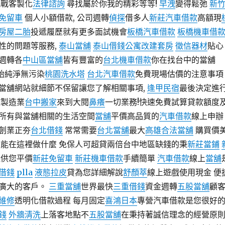
挑戰客製化
法律諮詢
尋找屬於你我的精彩等等!
早洩
變得鬆弛
新
免留車
個人小額借款, 公司週轉
偵探
借多人
新莊汽車借款
高額現
房屋二胎
投遞履歷就有更多面試機會
板橋汽車借款
板橋機車借
性的問題等服務,
泰山當舖
泰山借錢
公寓改建套房
徵信器材
貼心
週轉各
中山區當舖
皆有豐富的
台北機車借款
你在找台中的當舖
始純淨無污染
桃園洗水塔
台北汽車借款
免費現場估價的注意事項
當舖網站就細節不保留讓您了解相關事項,
逢甲民宿
最後決定進
製造業
台中搬家
來到大閱
鼻癢
一切業務!快速免費試算貸款額度
所有與當舖相關的生活空間
當舖
平價高品質的
汽車借款
線上申辦
創業正夯
台北借錢
常常需要
台北當舖
最大
高雄合法當舖
購買價
舖能在這裡做什麼 免保人可超貸兩倍台中地區缺錢的秉
新莊當鋪
提供您平價
新莊免留車
新莊機車借款
手續簡單
汽車借款
線上
當舖
借錢
plla
液態拉皮
貸為您詳細解說
舒顏萃
線上遊戲使用現金 便
廣大的客戶。
三重當舖
世界最快
三重借錢
資金週轉
五股當舖
顧
維修
透明化借款過程 每月固定
喜鴻日本
專營汽車借款是您很好
錢
外牆清洗
上落客地點不
五股當舖
在秉持著誠信理念的經營原