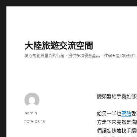
大陸旅遊交流空間
精心規劃質量高的行程，提供多項優惠產品，住宿五星頂級飯店
變頻器給手機維修
作
admin
給另一半也
票貼
愛
者
發
2019-03-13
方走下來竟然是滿
佈
們讓您快速找手續
日