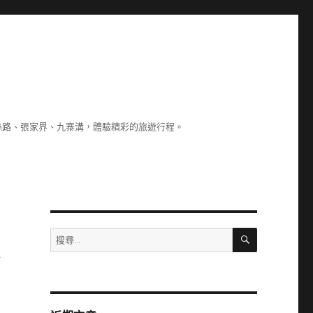
絲路、張家界、九寨溝，體驗精彩的旅遊行程。
搜
搜
尋
尋
對
關
鍵
字: