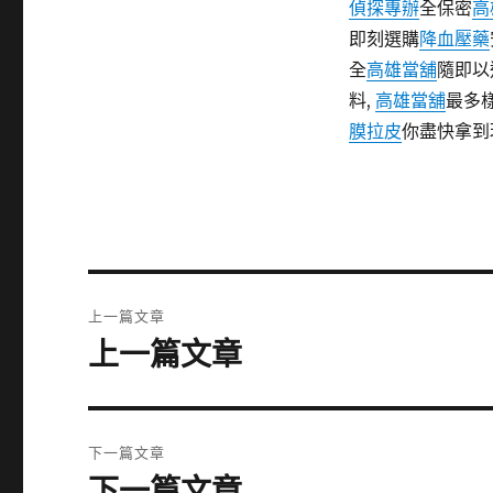
偵探專辦
全保密
高
即刻選購
降血壓藥
全
高雄當舖
隨即以
料,
高雄當舖
最多
膜拉皮
你盡快拿到
文
上一篇文章
章
上一篇文章
上
一
導
篇
覽
文
下一篇文章
章:
下一篇文章
下