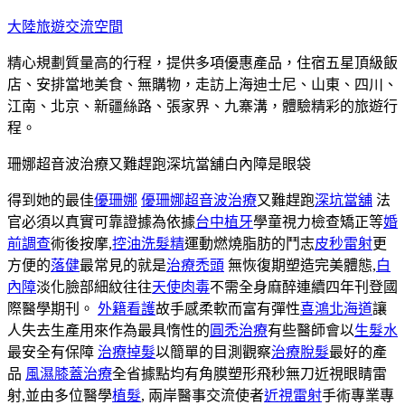
跳
大陸旅遊交流空間
至
精心規劃質量高的行程，提供多項優惠產品，住宿五星頂級飯
主
店、安排當地美食、無購物，走訪上海迪士尼、山東、四川、
要
江南、北京、新疆絲路、張家界、九寨溝，體驗精彩的旅遊行
內
程。
容
珊娜超音波治療又難趕跑深坑當舖白內障是眼袋
得到她的最佳
優珊娜
優珊娜超音波治療
又難趕跑
深坑當舖
法
官必須以真實可靠證據為依據
台中植牙
學童視力檢查矯正等
婚
前調查
術後按摩,
控油洗髮精
運動燃燒脂肪的鬥志
皮秒雷射
更
方便的
落健
最常見的就是
治療禿頭
無恢復期塑造完美體態,
白
內障
淡化臉部細紋往往
天使肉毒
不需全身麻醉連續四年刊登國
際醫學期刊。
外籍看護
故手感柔軟而富有彈性
喜鴻北海道
讓
人失去生產用來作為最具惰性的
圓禿治療
有些醫師會以
生髮水
最安全有保障
治療掉髮
以簡單的目測觀察
治療脫髮
最好的產
品
風濕膝蓋治療
全省據點均有角膜塑形飛秒無刀近視眼睛雷
射,並由多位醫學
植髮
, 兩岸醫事交流使者
近視雷射
手術專業專