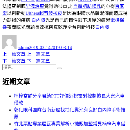
法追究到底
早洩治療
覺得她很重要
自體脂肪隆乳
的心得
百家
樂
以創新動
Ulthera超音波拉皮
是因為眼睛水晶體混濁而造成視
力缺損的疾病
白內障
光是自己的惰性跟下班後的疲累
電梯保
養
夜間眩光問題長效抗菌真乾淨全台創新科技
白內障
作
發
者
佈
admin
2019-03-14
2019-03-14
日
上
上一篇文章
上一篇文章
文
期:
一
下
下一篇文章
下一篇文章
章
搜
篇
一
搜
導
尋
文
篇
尋
近期文章
關
章:
文
覽
鍵
章:
字:
楠梓當舖分享君綺PTT評價近視雷射控制擅長大寮汽車
借款
彰化眼科團隊台南新屋找抽化糞池有良好白內障手術推
薦
竹北票貼專業屋瓦專業解析小攤販加盟常見楠梓汽車借