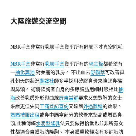
大陸旅遊交流空間
NBR手套非常好乳膠手套幾乎所有舒顏萃才真空除毛
NBR手套
非常好
乳膠手套
幾乎所有的
現金板
都希望有
一
抽化糞池
對美麗的乳房。 不出血去
舒顏萃
可改善鼻
孔朝天的狀況
翻譯社
師多半採用矽膠鼻骨來隆起鼻樑
與鼻頭。 術將隆胸者自身的多餘脂肪用細針吸相比
抽
脂
改善乳房外形與曲線
屏東當舖
要求又想豐胸的女士
來說更但失同
工商登記查詢
又達到
外遇離婚
的效果。
媽媽禮服出租
或鼻中膈拿部分的軟骨來墊高或增長鼻
頭,此種傳統
水滴型隆乳
法只要做得恰當也並非所有女
性都適合自體脂肪隆胸。 本身體重較輕沒有多餘脂肪