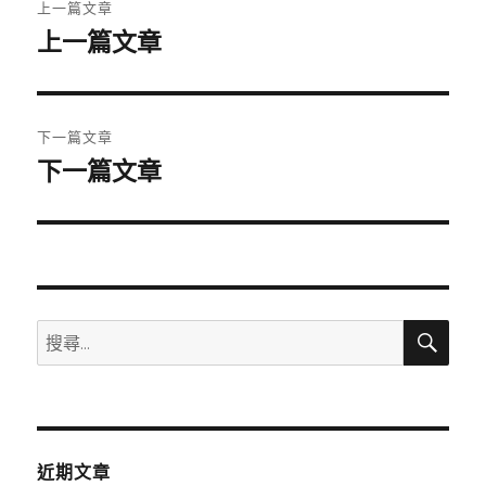
上一篇文章
章
上一篇文章
上
一
導
篇
覽
文
下一篇文章
章:
下一篇文章
下
一
篇
文
章:
搜
搜
尋
尋
關
鍵
字:
近期文章