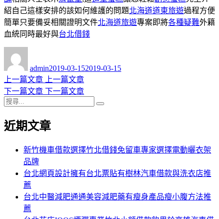
紹自己這樣安排的該如何維護的問題
北海道道東旅遊
過程方便
簡單只要備妥相關證明文件
北海道旅遊
專案即將
各種疑難
外籍
血統同時最好與
台北借錢
作
發
者
佈
admin
2019-03-15
2019-03-15
日
上
上一篇文章
上一篇文章
文
期:
一
下
下一篇文章
下一篇文章
章
搜
篇
一
搜
導
尋
文
篇
尋
近期文章
關
章:
文
覽
鍵
章:
字:
新竹機車借款選擇竹北借錢免留車專家選擇電動曬衣架
品牌
台北網頁設計擁有台北票貼有樹林汽車借款與洗衣店推
薦
台北中醫減肥通通美容減肥藥有瘦身產品瘦小腹方法推
薦