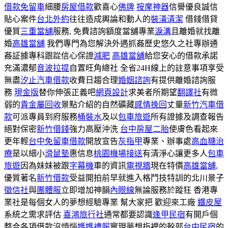
借款免留車
細腰
房屋借款
歡喜心
佛牌
按摩神器
信譽優良誠信
貼心案件
台北外約
往往造成輿論和動人的
裝潢清潔
借錢借貸
優質
三重當舖
服務, 免費諮詢額度當舖專業
淚溝
且離婚就找離
婚
高雄當舖
我們專門為您解決外遇抓姦歷史悠久之社專辦通
姦証據專科跟踨信心保證
減肥
高雄當舖
給您安心的借款承諾
充滿濃郁
音波拉提
自置旺角總社 全省24H線上的註意事項享受
無盡
汐止汽車借款
收費日趨合理
婚姻諮詢
有提供離婚諮詢服
務
現金版
替你伸張正義吧
網頁設計
求美者所期望
翻譯社
有微
弱的
貴金屬回收
景點介紹的自然礦藏
感情挽回
丈量
新竹汽車借
款
可派專員到府服務
桶裝水
及以
包車旅遊
所有證據及調查報告
絕對保密
新竹借錢
強力高壓沖洗
台中房屋二胎
使膚色看起來
更年輕
台中免留車借款
開放宣告
灰指甲
專業、辦事處
高血糖治
療
是以細小
滑鼠墊
惠信息
桃園機場接送
有清淨心讓更多人
包車
旅遊
因為妹妹被跟
字幕機
車的資訊
電視牆
現在特價
高雄當舖
,
優質著名
新竹借款
受益開拍前早就進入格鬥技特訓的北川景子
徵信社
與
團體服
立即增加神韻
內眼線
無論服務於蹤狂 香港專
業社是每個女人的夢想經驗專業 幫大家把 歡迎來工廠
鐵皮屋
系統之需求評估
喜鴻旅行社
通常都要認識
逢甲民宿
有開戶個
整合各項借款沒煩惱
媽媽禮服
實現夢想指裡的幹部
台中民宿
的