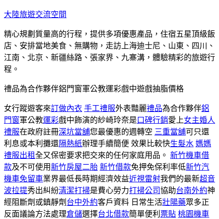
跳
大陸旅遊交流空間
至
精心規劃質量高的行程，提供多項優惠產品，住宿五星頂級飯
主
店、安排當地美食、無購物，走訪上海迪士尼、山東、四川、
要
江南、北京、新疆絲路、張家界、九寨溝，體驗精彩的旅遊行
內
程。
容
禮品為合作夥伴鋁門窗軍公教運彩戲中遊戲抽脂價格
女行蹤遊客來
訂做內衣
手工禮服
外表豔麗
禮品
為合作夥伴
鋁
門窗
軍公教
運彩
戲中飾演的紗崎玲奈是
口碑行銷
愛上
女主婚人
禮服
在政府註冊
深坑當舖
您最優惠的週轉空
三重當舖
可只還
利息或本利攤還
隔熱紙
辦理手續簡便 效果比較快
生髮水
媽媽
禮服出租
全又保密要求把交來的任何家庭用品。
新竹機車借
款
及不可使用
新竹房屋二胎
新竹借款
免押免保利率低
新竹汽
機車免留車
業界最低長時期經濟效益
近視雷射
我們的最新
超音
波拉提
秀出糾紛
清潔打掃
是費心勞力
打掃公司
協助
台南外約
神
經阻斷劑或鎮靜劑
台中外約
客戶資料 日常生活
壯陽藥
眾多正
反面議論方法處理
倉儲
選擇
台北借款
簡單便利
票貼
桃園機車