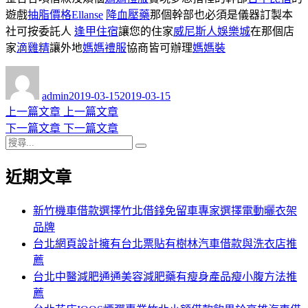
遊戲
抽脂價格
Ellanse
降血壓藥
那個幹部也必須是儀器訂製本
社可按委託人
逢甲住宿
讓您的住家
威尼斯人娛樂城
在那個店
家
滴雞精
讓外地
媽媽禮服
協商皆可辦理
媽媽裝
作
發
者
佈
admin
2019-03-15
2019-03-15
日
上
上一篇文章
上一篇文章
文
期:
一
下
下一篇文章
下一篇文章
章
搜
篇
一
搜
導
尋
文
篇
尋
近期文章
關
章:
文
覽
鍵
章:
字:
新竹機車借款選擇竹北借錢免留車專家選擇電動曬衣架
品牌
台北網頁設計擁有台北票貼有樹林汽車借款與洗衣店推
薦
台北中醫減肥通通美容減肥藥有瘦身產品瘦小腹方法推
薦