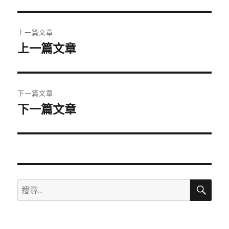
期:
文
上一篇文章
章
上一篇文章
上
一
導
篇
覽
文
下一篇文章
章:
下一篇文章
下
一
篇
文
章:
搜
搜
尋
尋
關