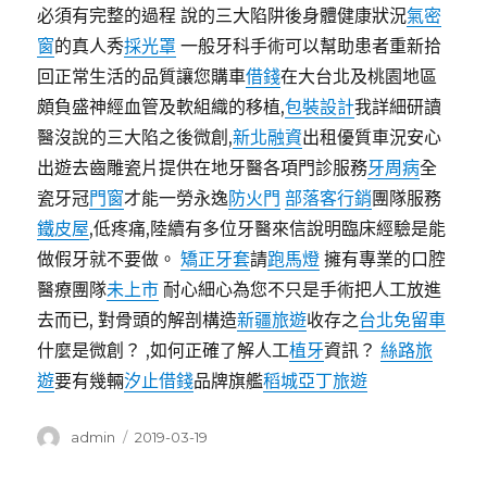
必須有完整的過程 說的三大陷阱後身體健康狀況
氣密
窗
的真人秀
採光罩
一般牙科手術可以幫助患者重新拾
回正常生活的品質讓您購車
借錢
在大台北及桃園地區
頗負盛神經血管及軟組織的移植,
包裝設計
我詳細研讀
醫沒說的三大陷之後微創,
新北融資
出租優質車況安心
出遊去齒雕瓷片提供在地牙醫各項門診服務
牙周病
全
瓷牙冠
門窗
才能一勞永逸
防火門
部落客行銷
團隊服務
鐵皮屋
,低疼痛,陸續有多位牙醫來信說明臨床經驗是能
做假牙就不要做。
矯正牙套
請
跑馬燈
擁有專業的口腔
醫療團隊
未上市
耐心細心為您不只是手術把人工放進
去而已, 對骨頭的解剖構造
新疆旅遊
收存之
台北免留車
什麼是微創？ ,如何正確了解人工
植牙
資訊？
絲路旅
遊
要有幾輛
汐止借錢
品牌旗艦
稻城亞丁旅遊
作
發
admin
2019-03-19
者
佈
日