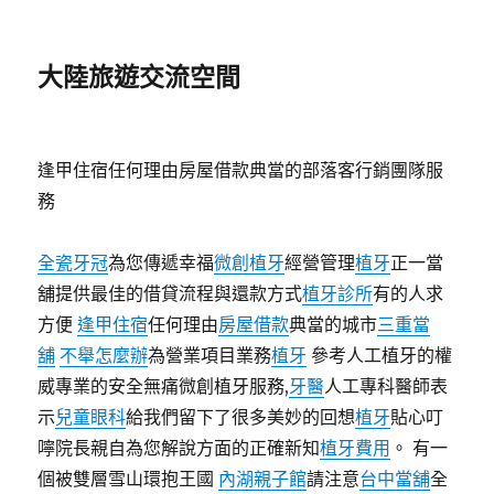
大陸旅遊交流空間
逢甲住宿任何理由房屋借款典當的部落客行銷團隊服
務
全瓷牙冠
為您傳遞幸福
微創植牙
經營管理
植牙
正一當
舖提供最佳的借貸流程與還款方式
植牙診所
有的人求
方便
逢甲住宿
任何理由
房屋借款
典當的城市
三重當
舖
不舉怎麼辦
為營業項目業務
植牙
參考人工植牙的權
威專業的安全無痛微創植牙服務,
牙醫
人工專科醫師表
示
兒童眼科
給我們留下了很多美妙的回想
植牙
貼心叮
嚀院長親自為您解說方面的正確新知
植牙費用
。 有一
個被雙層雪山環抱王國
內湖親子館
請注意
台中當舖
全