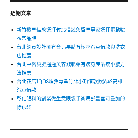
鍵
字:
近期文章
新竹機車借款選擇竹北借錢免留車專家選擇電動曬
衣架品牌
台北網頁設計擁有台北票貼有樹林汽車借款與洗衣
店推薦
台北中醫減肥通通美容減肥藥有瘦身產品瘦小腹方
法推薦
台北花店IQOS煙彈專業竹北小額借款飲界於高雄
汽車借款
彰化眼科的創業做生意眼袋手術局部畫室可疊加的
除眼袋