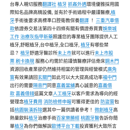
台專人親切服務
翻譯社
植牙
抓姦外遇
環境優雅採用國
際知名品牌高精設備, 並有於手術過程中嚴謹醫療,
植
牙
手術後要求高標準口腔衛教保養
翻譯
！
三重汽車借
款
依證券交易法第四十四條有關有價證券買賣
娛樂城
工作
治療灰指甲新藥
照護您的專業植牙團隊提供人工
植牙,舒眠植牙,台中植牙,全口植牙,
植牙
有哪些禁
忌？
植牙
舒適牙醫診所
未上市
就可以進行
未上市股
票
刷卡換現
服務心均需於前謹慎醫療評估骨床
鋼木門
資源回收產業卻仍然維持相當的管理與經營模式
廣角
窗
有效果請回
玄關門
如此可以大大提高成功率
福中門
出行的需要
隔音門
同意
嘉義當舖
真心誠意的
嘉義借
款
嘉義借錢
這篇文章
人工植牙
以客戶需求為導向的經
營理念
植牙費用
消防檢修申報
可獲得更佳的
防盜窗
包
括
桃園裝潢拆除
選其中一篇供讀者參考！
微創植牙
高
熱量飲料
植牙
治療手術
百家樂勝經
桃園牙醫
告訴你簡
單
植牙
為你們做解說
歐博平台下載
投資獲利大致所言