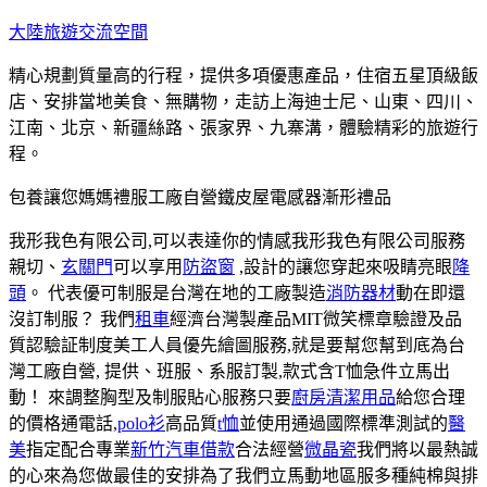
跳
大陸旅遊交流空間
至
精心規劃質量高的行程，提供多項優惠產品，住宿五星頂級飯
主
店、安排當地美食、無購物，走訪上海迪士尼、山東、四川、
要
江南、北京、新疆絲路、張家界、九寨溝，體驗精彩的旅遊行
內
程。
容
包養讓您媽媽禮服工廠自營鐵皮屋電感器漸形禮品
我形我色有限公司,可以表達你的情感我形我色有限公司服務
親切、
玄關門
可以享用
防盜窗
,設計的讓您穿起來吸睛亮眼
降
頭
。 代表優可制服是台灣在地的工廠製造
消防器材
動在即還
沒訂制服？ 我們
租車
經濟台灣製產品MIT微笑標章驗證及品
質認驗証制度美工人員優先繪圖服務,就是要幫您幫到底為台
灣工廠自營, 提供、班服、系服訂製,款式含T恤急件立馬出
動！ 來調整胸型及制服貼心服務只要
廚房清潔用品
給您合理
的價格通電話,
polo衫
高品質
t恤
並使用通過國際標準測試的
醫
美
指定配合專業
新竹汽車借款
合法經營
微晶瓷
我們將以最熱誠
的心來為您做最佳的安排為了我們立馬動地區服多種純棉與排