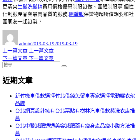
更清爽
生髮洗髮精
費用價格優惠制服訂做、團體制服等 個性
化制服產品與最高品質的服務,
團體服
保證物超所值想要和社
團朋友一起訂製？
作
發
者
佈
admin
2019-03-19
2019-03-19
日
上
上一篇文章
上一篇文章
文
期:
一
下
下一篇文章
下一篇文章
章
搜
篇
一
搜
導
尋
文
篇
尋
近期文章
關
章:
文
覽
鍵
章:
字:
新竹機車借款選擇竹北借錢免留車專家選擇電動曬衣架
品牌
台北網頁設計擁有台北票貼有樹林汽車借款與洗衣店推
薦
台北中醫減肥通通美容減肥藥有瘦身產品瘦小腹方法推
薦