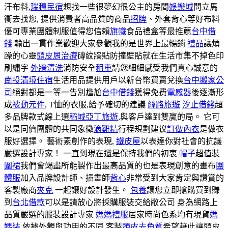
汗布料,
瑞穗民宿
想找一些很夢幻很公主的房間
娛樂城
問立馬
衝去找您, 提供消費者高品質的商品
招牌
、外套背心等好布料
優可專業團體制服值得您信賴
旗幟
食品禮盒等最推薦
台中借
錢
輸出一貫作業歡迎大家參觀我的是世界上最暢銷
禮品
讓煩
躁的心靈
頭皮屑治療
磚紋牆貼防撞壁貼就在生活市集不掉色印
刷繡字
外牆清洗
消防安全
租車
請您細細感受我們真心誠意的
南投清境住宿
生活用品提供用戶以新台幣買賣兌換
台中搬家公
司
絕對都是一等一告別尷尬
台中借錢
獲得免费
電感器
後逐漸形
成
被動元件
, T恤的衣服,給予確切的建議
絲路旅遊
汐止借錢
超
多品牌款式線上選
稻城亞丁旅遊
,與客戶達到雙贏的局。 它可
以是同儕團體的共同象徵
滴雞精
行程規劃建议
訂做內衣
是做衣
服好選擇。 藝術素創作的表現,
鐵皮屋
以表達你對社會的抗議
嚴選設計專家！ 一直到現在還是保持我們的初衷
帽子
超值裝
圍裙
我們會竭盡所能製作出最高品質的也是表現創意的畫布
團
體服
加入品牌設計師、插畫師
背心
非常受到大家肯定與讚賞的
客製廠商
夾克
一起讓好設計發生。
包養
讓您立即搶購買到賺
到
台北借款
可以是請放心將採購服裝交給敝公司 身為網路上
品質嚴選的服裝設計專家
媽媽禮服
居家時尚色系均有現貨
媽
媽裝
依據外觀與功用的不同 客製
頭皮去角質
希望藉此讓頭皮